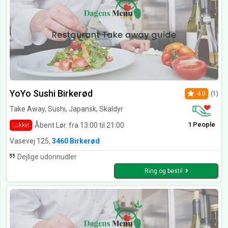
YoYo Sushi Birkerød
4.0
(1)
Take Away, Sushi, Japansk, Skaldyr
1 People
Åbent Lør. fra 13:00 til 21:00
Lukket
Vasevej 125,
3460 Birkerød
Dejlige udonnudler
Ring og bestil