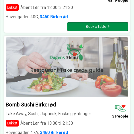
984 People
Åbent Lør. fra 12:00 til 21:30
Lukket
Hovedgaden 40C,
3460 Birkerød
Book a table
Bomb Sushi Birkerød
Take Away, Sushi, Japansk, Friske grøntsager
3 People
Åbent Lør. fra 13:00 til 21:30
Lukket
Hovedgaden 47A,
3460 Birkerød