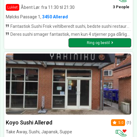
3 People
Åbent Lør. fra 11:30 til 21:30
Lukket
Mølcks Passage 1,
3450 Allerød
Fantastisk Sushi Frisk veltilberedt sushi, bedste sushi restaurant vi har besøgt, Kan varmt anbefales ⭐️⭐️⭐️⭐️⭐️⭐️⭐️⭐️⭐️⭐️
Deres sushi smager fantastisk, men kun 4 stjerner pga dårlig= ingen betjening ifm egen bærepose, hvor han blot stillede frem istedet for direkte ned i posen, som ville have taget samme tid for ham, og meget nemmere for mig. Mangler lige den helt personlige betjening, hvor man lige mærker personen bag.
Ring og bestil
Koyo Sushi Allerød
5.0
(1)
Take Away, Sushi, Japansk, Suppe