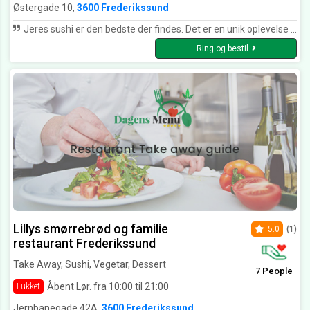
Østergade 10,
3600 Frederikssund
Jeres sushi er den bedste der findes. Det er en unik oplevelse at spise det. Så lækkert :)
Ring og bestil
Lillys smørrebrød og familie
5.0
(1)
restaurant Frederikssund
Take Away, Sushi, Vegetar, Dessert
7 People
Åbent Lør. fra 10:00 til 21:00
Lukket
Jernbanegade 42A,
3600 Frederikssund