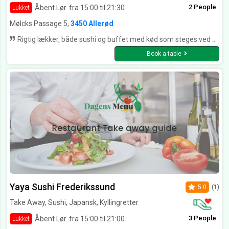
2 People
Åbent Lør. fra 15:00 til 21:30
Lukket
Mølcks Passage 5,
3450 Allerød
Rigtig lækker, både sushi og buffet med kød som steges ved bordet. Betjeningen er super og der er en rigtig god stemning.
Book a table
Yaya Sushi Frederikssund
5.0
(1)
Take Away, Sushi, Japansk, Kyllingretter
3 People
Åbent Lør. fra 15:00 til 21:00
Lukket