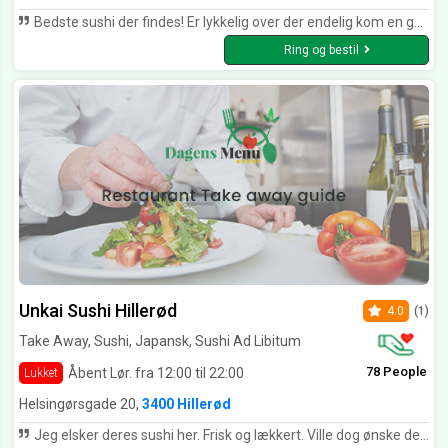
Bedste sushi der findes! Er lykkelig over der endelig kom en god sushi Resturant i Hillerød! Det kan de andre altså ikke følge med! Og fantastisk med deres rabat kort, gir lige det ekstra ! 💪🏻😊
Ring og bestil
Unkai Sushi Hillerød
4.0
(1)
Take Away, Sushi, Japansk, Sushi Ad Libitum
78 People
Åbent Lør. fra 12:00 til 22:00
Lukket
Helsingørsgade 20,
3400 Hillerød
Jeg elsker deres sushi her. Frisk og lækkert. Ville dog ønske de havde mere vegetar sushi.