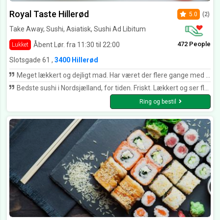
Royal Taste Hillerød
5.0
(2)
Take Away, Sushi, Asiatisk, Sushi Ad Libitum
472 People
Åbent Lør. fra 11:30 til 22:00
Lukket
Slotsgade 61 ,
3400 Hillerød
Meget lækkert og dejligt mad. Har været der flere gange med familie,og altid i top
Bedste sushi i Nordsjælland, for tiden. Friskt. Lækkert og ser flot ud. Sødt og smilende personale.
Ring og bestil