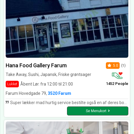
Hana Food Gallery Farum
5.0
(1)
Take Away, Sushi, Japansk, Friske grøntsager
1452 People
Åbent Lør. fra 12:00 til 21:00
Lukket
Farum Hovedgade 79,
3520 Farum
Super lækker mad hurtig service bestilte også en af deres bobbel the og sidst men ikke mindst et meget hyggelidt lille sted klart et sted jeg ville komme igen
Se Menukort