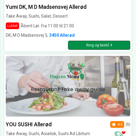
Yumi DK, M D Madsensvej Allerød
Take Away, Sushi, Salat, Dessert
Åbent Lør. fra 11:00 til 21:00
Lukket
DK, M D Madsensvej 5,
3450 Allerød
Ring og bestil
YOU SUSHI Allerød
4.6
(5)
Take Away, Sushi, Asiatisk, Sushi Ad Libitum