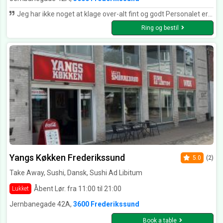
Jeg har ikke noget at klage over-alt fint og godt Personalet er også fin
Ring og bestil
Yangs Køkken Frederikssund
5.0
(2)
Take Away, Sushi, Dansk, Sushi Ad Libitum
Åbent Lør. fra 11:00 til 21:00
Lukket
Jernbanegade 42A,
3600 Frederikssund
Book a table