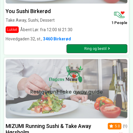
You Sushi Birkerød
Take Away, Sushi, Dessert
1 People
Åbent Lør. fra 12:00 til 21:30
Lukket
Hovedgaden 32, st.,
3460 Birkerød
Ring og bestil
MIZUMI Running Sushi & Take Away
5.0
(1)
Hørsholm