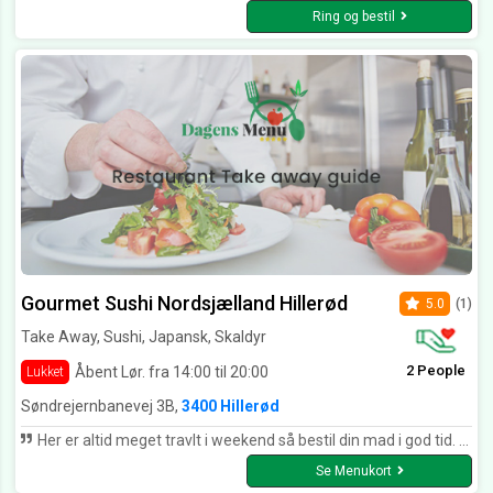
Ring og bestil
Gourmet Sushi Nordsjælland Hillerød
5.0
(1)
Take Away, Sushi, Japansk, Skaldyr
2 People
Åbent Lør. fra 14:00 til 20:00
Lukket
Søndrejernbanevej 3B,
3400 Hillerød
Her er altid meget travlt i weekend så bestil din mad i god tid. De er de bedste i hillerød og deres personale er meget flinke. man føler sig virkelig godt tilpas her.
Se Menukort