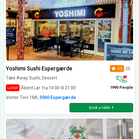
Yoshimi Sushi Espergærde
4.5
(2)
Take Away, Sushi, Dessert
1990 People
Åbent Lør. fra 14:00 til 21:00
Lukket
Vester Torv 18A,
3060 Espergærde
Book a table