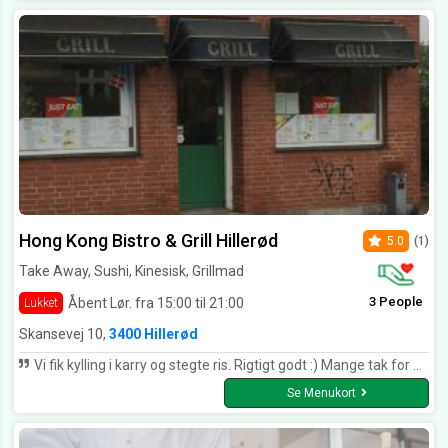
Hong Kong Bistro & Grill Hillerød
5.0
(1)
Take Away, Sushi, Kinesisk, Grillmad
3 People
Åbent Lør. fra 15:00 til 21:00
Lukket
Skansevej 10,
3400 Hillerød
Vi fik kylling i karry og stegte ris. Rigtigt godt :) Mange tak for mad.
Se Menukort