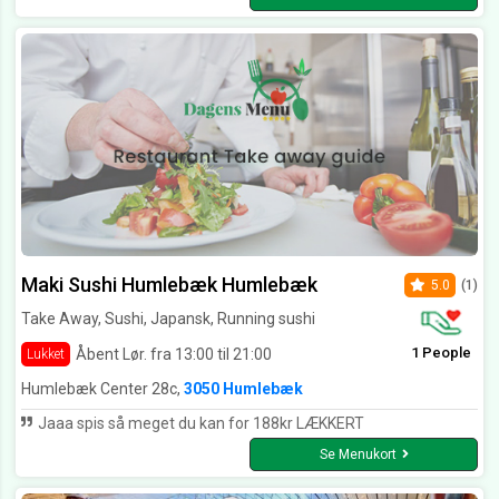
Maki Sushi Humlebæk Humlebæk
5.0
(1)
Take Away, Sushi, Japansk, Running sushi
1 People
Åbent Lør. fra 13:00 til 21:00
Lukket
Humlebæk Center 28c,
3050 Humlebæk
Jaaa spis så meget du kan for 188kr LÆKKERT
Se Menukort