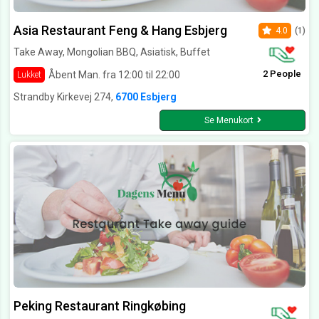
Asia Restaurant Feng & Hang Esbjerg
4.0
(1)
Take Away, Mongolian BBQ, Asiatisk, Buffet
2 People
Åbent Man. fra 12:00 til 22:00
Lukket
Strandby Kirkevej 274,
6700 Esbjerg
Se Menukort
Peking Restaurant Ringkøbing