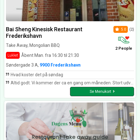
Bai Sheng Kinesisk Restaurant
5.0
(2)
Frederikshavn
Take Away, Mongolian BBQ
2 People
Åbent Man. fra 16:30 til 21:30
Lukket
Søndergade 3 A,
9900 Frederikshavn
Hvad koster det på søndag
Altid godt. Vi kommer der ca en gang om måneden. Stort udvalg. De der klager bør ikke gå på kinesisk restaurant men snuppe en burger på en grill bar
Se Menukort