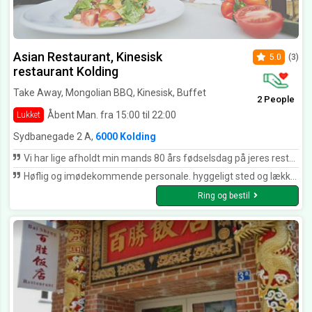
Asian Restaurant, Kinesisk
5.0
(3)
restaurant Kolding
Take Away, Mongolian BBQ, Kinesisk, Buffet
2 People
Åbent Man. fra 15:00 til 22:00
Lukket
Sydbanegade 2 A,
6000 Kolding
Vi har lige afholdt min mands 80 års fødselsdag på jeres restaurant . Vi fik det dejligste mad og vi havde de skønneste og sødeste piger til at servere . Så vi har ikke det mindste at klage over . Så herfra de bedste anbefalinger
Høflig og imødekommende personale. hyggeligt sted og lækkert mad.
Ring og bestil