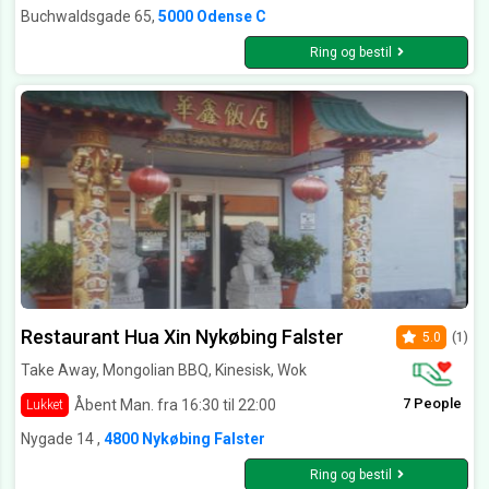
Buchwaldsgade 65,
5000 Odense C
Ring og bestil
Restaurant Hua Xin Nykøbing Falster
5.0
(1)
Take Away, Mongolian BBQ, Kinesisk, Wok
7 People
Åbent Man. fra 16:30 til 22:00
Lukket
Nygade 14 ,
4800 Nykøbing Falster
Ring og bestil