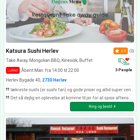
Katsura Sushi Herlev
5.0
(2)
Take Away, Mongolian BBQ, Kinesisk, Buffet
3 People
Åbent Man. fra 14:00 til 22:00
Lukket
Herlev Bygade 40,
2730 Herlev
lækreste sushi (er sushi fan) og gode priser og altid super venlig betjening, tak for det!
Det så dejlig en oplevelse at komme til jer for at spise aftensmad. God mad og gode priser
Ring og bestil