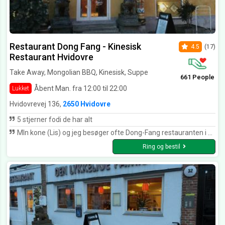
Restaurant Dong Fang - Kinesisk
4.5
(17)
Restaurant Hvidovre
Take Away, Mongolian BBQ, Kinesisk, Suppe
661 People
Åbent Man. fra 12:00 til 22:00
Lukket
Hvidovrevej 136,
2650 Hvidovre
5 stjerner fodi de har alt
MIn kone (Lis) og jeg besøger ofte Dong-Fang restauranten i Hvidovre. Vi er meget begejstret for det store "tag selv" bord og der er noget for enhver smag. Is og pandekage som dessert er heller ikke at foragte. jo - vi ser altid frem til at besøge restauranten igen!
Ring og bestil