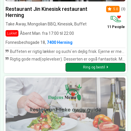
Restaurant Jin Kinesisk restaurant
5.0
(3)
Herning
Take Away, Mongolian BBQ, Kinesisk, Buffet
11 People
Åbent Man. fra 17:00 til 22:00
Lukket
Fonnesbechsgade 18,
7400 Herning
Buffeten er rigtig lækker og suchi`en dejlig frisk. Ejerne er meget imødekommende og der er en god atmosfære. Kan varmt anbefales
Rigtig gode mad(oplevelser). Desserten er også fantastisk. Meget søde og imødekommende personer, der arbejder derinde.
Ring og bestil