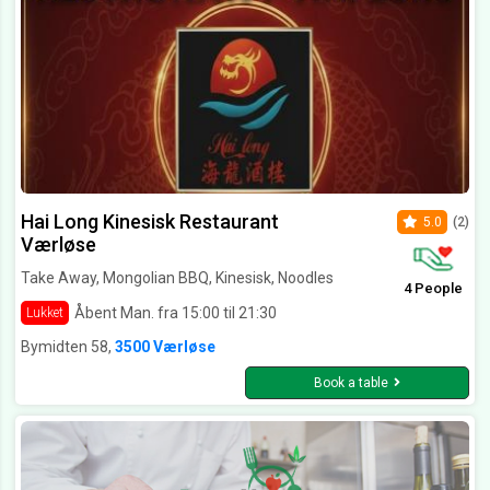
Hai Long Kinesisk Restaurant
5.0
(2)
Værløse
Take Away, Mongolian BBQ, Kinesisk, Noodles
4 People
Åbent Man. fra 15:00 til 21:30
Lukket
Bymidten 58,
3500 Værløse
Book a table