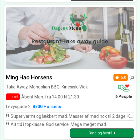
Ming Hao Horsens
5.0
(2)
Take Away, Mongolian BBQ, Kinesisk, Wok
6 People
Åbent Man. fra 14:00 til 21:30
Lukket
Levysgade 2,
8700 Horsens
Super varmt og lækkert mad. Masser af mad nok til 2 dage. Kan varmt anbefales
Alt tid i topklasse. God service. Mega meget mad.
Ring og bestil