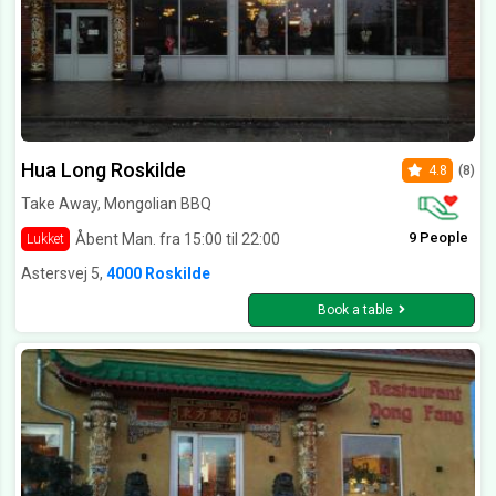
Hua Long Roskilde
4.8
(8)
Take Away, Mongolian BBQ
9 People
Åbent Man. fra 15:00 til 22:00
Lukket
Astersvej 5,
4000 Roskilde
Book a table