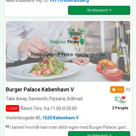
Niels Ebbesens Vej 15,
1911 Frederiksberg
Se Menukort
Burger Palace København V
5.0
(1)
Take Away, Sandwich, Pizzaria, Grillmad
2 People
Åbent Tors. fra 11:00 til 05:00
Lukket
Vesterbrogade 85,
1620 København V
Uanset hvornår kan man altid regne med Burger Palace, god fast food mad.
Se Menukort