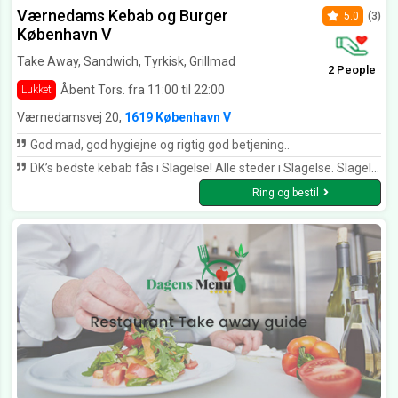
Værnedams Kebab og Burger
5.0
(3)
København V
Take Away, Sandwich, Tyrkisk, Grillmad
2 People
Åbent Tors. fra 11:00 til 22:00
Lukket
Værnedamsvej 20,
1619 København V
God mad, god hygiejne og rigtig god betjening..
DK’s bedste kebab fås i Slagelse! Alle steder i Slagelse. Slagelse er kebab hovedstad i Danmark. Men hvis man skal have kebab og man er langt væk fra Slagelse, så er dette stedet! Sødeste ejer, god dürüm og man får altid lidt ekstra fritter til en stor bakke.
Ring og bestil