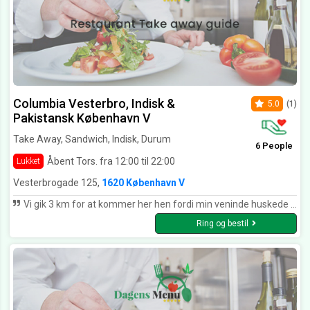
Columbia Vesterbro, Indisk &
5.0
(1)
Pakistansk København V
Take Away, Sandwich, Indisk, Durum
6 People
Åbent Tors. fra 12:00 til 22:00
Lukket
Vesterbrogade 125,
1620 København V
Vi gik 3 km for at kommer her hen fordi min veninde huskede at hun kunne lide deres butter chicken. Nå men vi kommer her hen og får lov til at smage en smags prøve for at være sikker på at det er den rigtigt. Og ja det var det. Den smager fantastisk 🥰🥰🥰
Ring og bestil