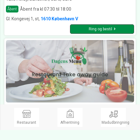
Åbent fra kl 07:30 til 18:00
Åbent
Gl. Kongevej 1, st,
1610 København V
Ring og bestil
Smagsløget København
Take Away, Sandwich, Sandwich & Bagels
Restaurant
Afhentning
Madudbringning
Åbent fra kl 09:00 til 23:00
Åbent
Vesterbrogade 19,
1620 København