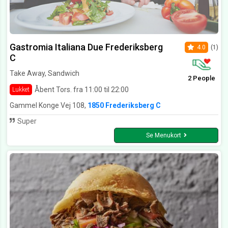
Gastromia Italiana Due Frederiksberg
4.0
(1)
C
Take Away, Sandwich
2 People
Åbent Tors. fra 11:00 til 22:00
Lukket
Gammel Konge Vej 108,
1850 Frederiksberg C
Super
Se Menukort