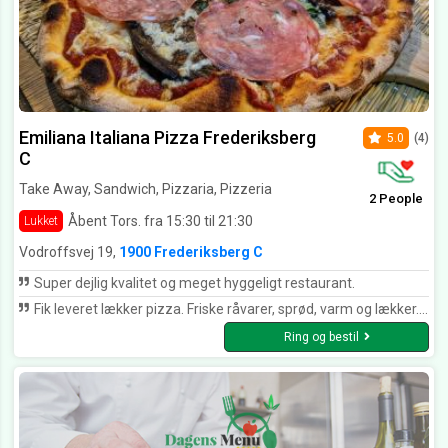
Emiliana Italiana Pizza Frederiksberg
5.0
(4)
C
Take Away, Sandwich, Pizzaria, Pizzeria
2 People
Åbent Tors. fra 15:30 til 21:30
Lukket
Vodroffsvej 19,
1900 Frederiksberg C
Super dejlig kvalitet og meget hyggeligt restaurant.
Fik leveret lækker pizza. Friske råvarer, sprød, varm og lækker. Kunne virkelig smage de gode råvarer. Venligt og rart personale. Kan varmt anbefales at få udbringning fra dette spisested.
Ring og bestil