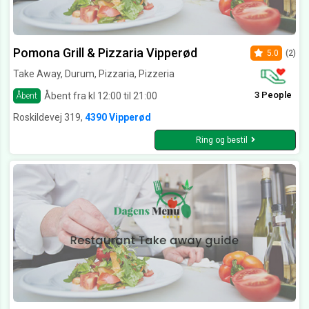
Pomona Grill & Pizzaria Vipperød
5.0
(2)
Take Away, Durum, Pizzaria, Pizzeria
3 People
Åbent fra kl 12:00 til 21:00
Åbent
Roskildevej 319,
4390 Vipperød
Ring og bestil