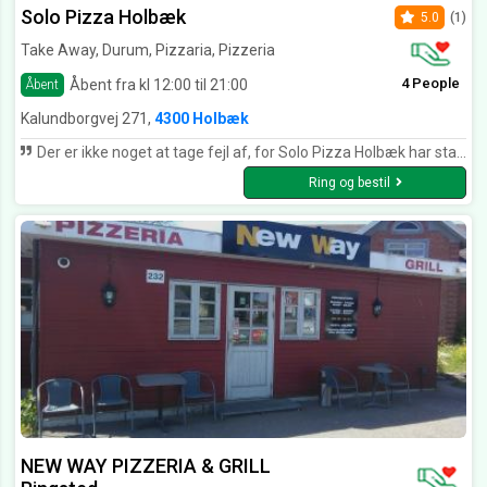
Solo Pizza Holbæk
5.0
(1)
Take Away, Durum, Pizzaria, Pizzeria
4 People
Åbent fra kl 12:00 til 21:00
Åbent
Kalundborgvej 271,
4300 Holbæk
Der er ikke noget at tage fejl af, for Solo Pizza Holbæk har stadig "den gule førertrøje", når det gælder madens kvalitet, billige priser og et fantastisk personale, der slår alle rekorder. Der bliver altid arbejdet hårdt og målrettet på at yde alt det bedste for kunderne, så man får al- tid en skøn oplevelse. Solo Pizza i Holbæk er en sikker vinder, og derfor får de 5 stjerner af os. Familien Jensen i Mårsø.
Ring og bestil
NEW WAY PIZZERIA & GRILL