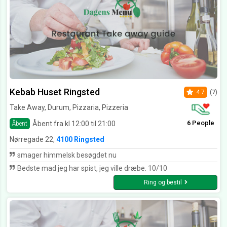
Kebab Huset Ringsted
4.7
(7)
Take Away, Durum, Pizzaria, Pizzeria
6 People
Åbent fra kl 12:00 til 21:00
Åbent
Nørregade 22,
4100 Ringsted
smager himmelsk besøgdet nu
Bedste mad jeg har spist, jeg ville dræbe. 10/10
Ring og bestil