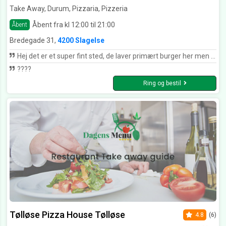
Take Away, Durum, Pizzaria, Pizzeria
Åbent fra kl 12:00 til 21:00
Åbent
Bredegade 31,
4200 Slagelse
Hej det er et super fint sted, de laver primært burger her men også pizza. Smager super godt og hurtig levering. Syntes det er sjovt at se kommentar hvor der gives lav lav rating men til gengæld skrives der også de bruger det "tit" og at den fik 1-2/5 fordi der var også i? Husk at man kan skrive til stedet hvis man har fåret forkert og hvis man har været der 20-25 gange kan der squ være en menneskelig fejl :/ ja det er ikke roboter der stå i køkknet.
????
Ring og bestil
Tølløse Pizza House Tølløse
4.8
(6)