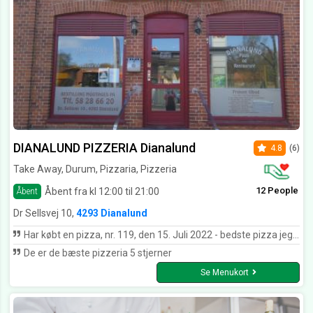
DIANALUND PIZZERIA Dianalund
4.8
(6)
Take Away, Durum, Pizzaria, Pizzeria
12 People
Åbent fra kl 12:00 til 21:00
Åbent
Dr Sellsvej 10,
4293 Dianalund
Har købt en pizza, nr. 119, den 15. Juli 2022 - bedste pizza jeg har fået i lang tid! Og god betjening!
De er de bæste pizzeria 5 stjerner
Se Menukort