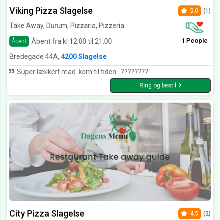
Viking Pizza Slagelse
5.0
(1)
Take Away, Durum, Pizzaria, Pizzeria
1 People
Åbent fra kl 12:00 til 21:00
Åbent
Bredegade 44A,
4200 Slagelse
Super lækkert mad .kom til tiden . ????????
Ring og bestil
City Pizza Slagelse
4.5
(2)