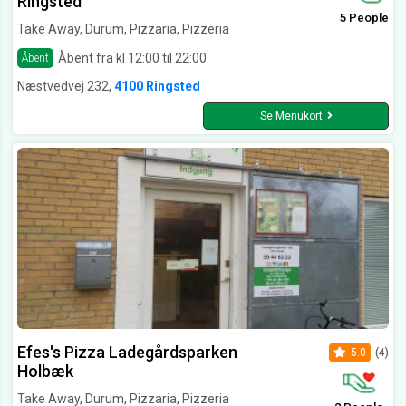
Ringsted
5 People
Take Away, Durum, Pizzaria, Pizzeria
Åbent fra kl 12:00 til 22:00
Åbent
Næstvedvej 232,
4100 Ringsted
Se Menukort
Efes's Pizza Ladegårdsparken
5.0
(4)
Holbæk
Take Away, Durum, Pizzaria, Pizzeria