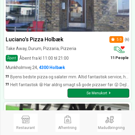
Luciano's Pizza Holbæk
5.0
(6)
Take Away, Durum, Pizzaria, Pizzeria
11 People
Åbent fra kl 11:00 til 21:00
Åbent
Munkholmvej 24,
4300 Holbæk
Byens bedste pizza og salater mm. Altid fantastisk service, hurtig levering. Selvfølgelig kan de have travlt og jeg har set hvor travlt de kan have...puha Så jeg venter gerne
Helt fantastisk 🤩 Har aldrig smagt så gode pizzaer før 😜 Dejlig sprød bund. Og service er bestemt også helt top. Skønt at komme et sted hvor der er så rent 😊 Kan kun anbefales 👌
Se Menukort
Restaurant
Afhentning
Madudbringning