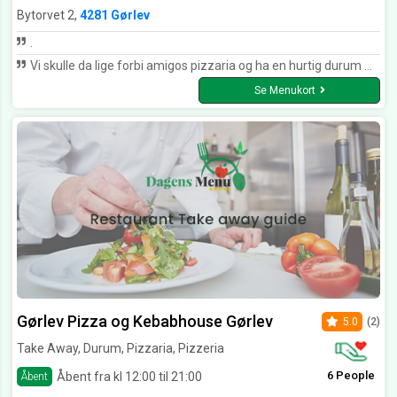
Bytorvet 2,
4281 Gørlev
.
Vi skulle da lige forbi amigos pizzaria og ha en hurtig durum menu Der er kommet ny ejer på De er flinke som altid Syntes priserne var sat en smule op, men ok det sker jo alle steder Da de så kom med vores durum menuer på pizza tallerkener og den seriøst fyldte hele pladen også pommesfrites der også var godt tilbered og sprøde Må sige det er mange år siden jeg har fået en så god durum, kun kød og salat Ingen agurker eller tomater Den sejlede ikke i dressing og var en fornøjelse fra første bid Absolut prima kvalitet 5 stjerner herfra
Se Menukort
Gørlev Pizza og Kebabhouse Gørlev
5.0
(2)
Take Away, Durum, Pizzaria, Pizzeria
6 People
Åbent fra kl 12:00 til 21:00
Åbent