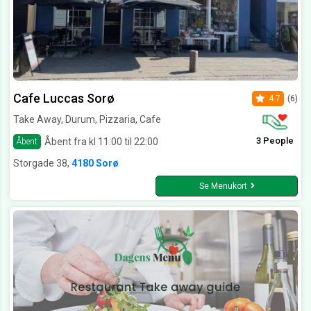
Cafe Luccas Sorø
4.7
(6)
Take Away, Durum, Pizzaria, Cafe
3 People
Åbent fra kl 11:00 til 22:00
Åbent
Storgade 38,
4180 Sorø
Se Menukort