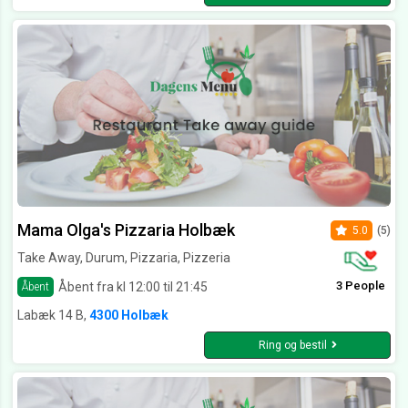
Mama Olga's Pizzaria Holbæk
5.0
(5)
Take Away, Durum, Pizzaria, Pizzeria
3 People
Åbent fra kl 12:00 til 21:45
Åbent
Labæk 14 B,
4300 Holbæk
Ring og bestil