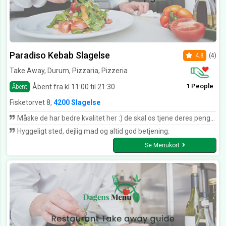
Paradiso Kebab Slagelse
4.8
(4)
Take Away, Durum, Pizzaria, Pizzeria
1 People
Åbent fra kl 11:00 til 21:30
Åbent
Fisketorvet 8,
4200 Slagelse
Måske de har bedre kvalitet her :) de skal os tjene deres penge jo
Hyggeligt sted, dejlig mad og altid god betjening.
Se Menukort