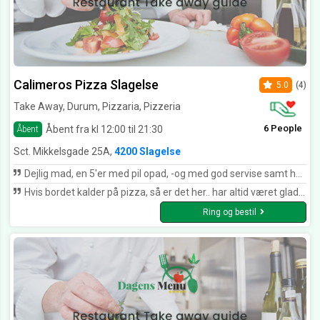
Calimeros Pizza Slagelse
5.0
(4)
Take Away, Durum, Pizzaria, Pizzeria
6 People
Åbent fra kl 12:00 til 21:30
Åbent
Sct. Mikkelsgade 25A,
4200 Slagelse
Dejlig mad, en 5'er med pil opad, -og med god servise samt hurtig levering. -altid værd at få mad fra !
Hvis bordet kalder på pizza, så er det her.. har altid været glad for den..
Ring og bestil