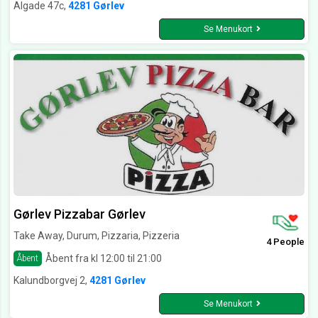
Algade 47c,
4281 Gørlev
Se Menukort
Gørlev Pizzabar Gørlev
Take Away, Durum, Pizzaria, Pizzeria
4 People
Åbent fra kl 12:00 til 21:00
Åbent
Kalundborgvej 2,
4281 Gørlev
Se Menukort