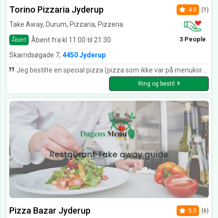
Torino Pizzaria Jyderup
4.0
(1)
Take Away, Durum, Pizzaria, Pizzeria
3 People
Åbent fra kl 11:00 til 21:30
Åbent
Skarridsøgade 7,
4450 Jyderup
Jeg bestilte en special pizza (pizza som ikke var på menukortet) og der var ingen problemer. Den var super lækker og det var servicen også.
Ring og bestil
Pizza Bazar Jyderup
5.0
(6)