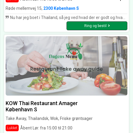
Røde mellemvej 15,
2300 København S
Nu har jeg boet i Thailand, så jeg ved hvad der er godt og hvad der ikke er godt thai mad. Jeg må sige at Øens Wok laver det bedste Thai mad som jeg har smagt i Danmark. Det er næsten som om at spise i Thailand igen. Kan klart anbefales.
Ring og bestil
KOW Thai Restaurant Amager
København S
Take Away, Thailandsk, Wok, Friske grøntsager
Åbent Lør. fra 15:00 til 21:00
Lukket