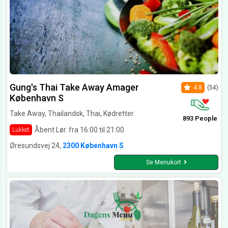
Gung's Thai Take Away Amager
4.8
(54)
København S
Take Away, Thailandsk, Thai, Kødretter
893 People
Åbent Lør. fra 16:00 til 21:00
Lukket
Øresundsvej 24,
2300 København S
Se Menukort