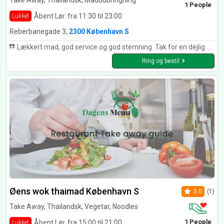
Take Away, Thailandsk, Madudbringning
1 People
Åbent Lør. fra 11:30 til 23:00
Lukket
Reberbanegade 3,
2300 København S
Lækkert mad, god service og god stemning. Tak for en dejlig aften
Ring og bestil
Øens wok thaimad København S
5.0
(1)
Take Away, Thailandsk, Vegetar, Noodles
1 People
Åbent Lør. fra 15:00 til 21:00
Lukket