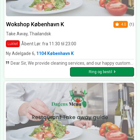
Wokshop København K
4.0
(1)
Take Away, Thailandsk
Åbent Lør. fra 11:30 til 23:00
Lukket
Ny Adelgade 6,
1104 København K
Dear Sir, We provide cleaning services, and our happy customers include commercial, domestic, and business customers. We provide high-quality services while our payments are very reasonable. If you give us a chance, we would like to meet with you to discuss your needs, and we would also like to discuss in detail how our services can benefit you. I hope you will consider our application for the best cleaning services. I will be waiting for your positive response. Sincerely Yours, Mattirengøring
Ring og bestil