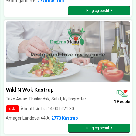
Skottegården 6,
2770 Kastrup
Ring og bestil
Wild N Wok Kastrup
Take Away, Thailandsk, Salat, Kyllingretter
1 People
Åbent Lør. fra 14:00 til 21:30
Lukket
Amager Landevej 44 A,
2770 Kastrup
Ring og bestil