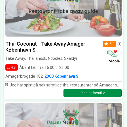
Thai Coconut - Take Away Amager
5.0
(1)
København S
Take Away, Thailandsk, Noodles, Skaldyr
1 People
Åbent Lør. fra 16:00 til 21:00
Lukket
Amagerbrogade 182,
2300 København S
Jeg har spist på nok samtlige thai restauranter på Amager og denne vinder stort!1
Ring og bestil