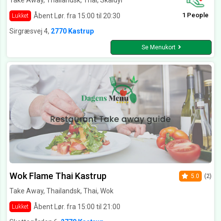
Take Away, Thailandsk, Thai, Skaldyr
1 People
Åbent Lør. fra 15:00 til 20:30
Lukket
Sirgræsvej 4,
2770 Kastrup
Se Menukort
Wok Flame Thai Kastrup
5.0
(2)
Take Away, Thailandsk, Thai, Wok
Åbent Lør. fra 15:00 til 21:00
Lukket