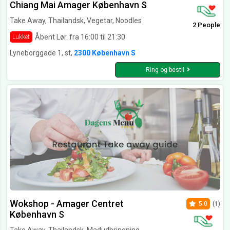
Chiang Mai Amager København S
Take Away, Thailandsk, Vegetar, Noodles
2 People
Åbent Lør. fra 16:00 til 21:30
Lukket
Lyneborggade 1, st,
2300 København S
Ring og bestil
Wokshop - Amager Centret
5.0
(1)
København S