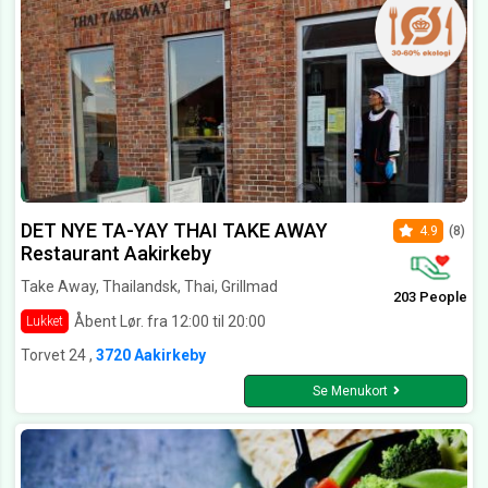
DET NYE TA-YAY THAI TAKE AWAY
4.9
(8)
Restaurant Aakirkeby
Take Away, Thailandsk, Thai, Grillmad
203 People
Åbent Lør. fra 12:00 til 20:00
Lukket
Torvet 24 ,
3720 Aakirkeby
Se Menukort