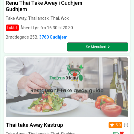
Renu Thai Take Away i Gudhjem
Gudhjem
Take Away, Thailandsk, Thai, Wok
Åbent Lør. fra 16:30 til 20:30
Lukket
Brøddegade 25B,
3760 Gudhjem
Se Menukort
Thai take Away Kastrup
5.0
(1)