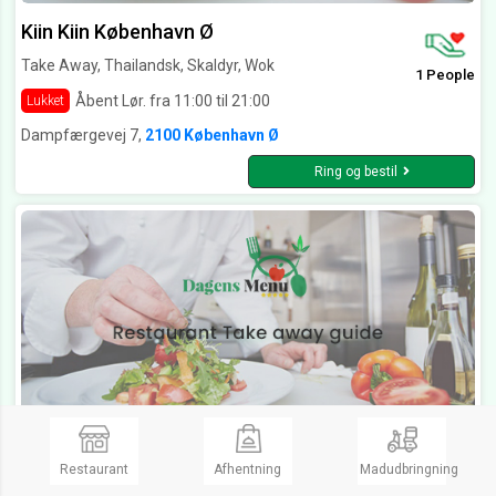
Kiin Kiin København Ø
Take Away, Thailandsk, Skaldyr, Wok
1 People
Åbent Lør. fra 11:00 til 21:00
Lukket
Dampfærgevej 7,
2100 København Ø
Ring og bestil
Momo Wok Box København
Restaurant
Afhentning
Madudbringning
Take Away, Thailandsk