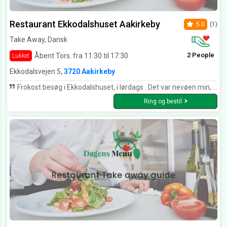
Restaurant Ekkodalshuset Aakirkeby
5.0
(1)
Take Away, Dansk
2 People
Åbent Tors. fra 11:30 til 17:30
Lukket
Ekkodalsvejen 5,
3720 Aakirkeby
Frokost besøg i Ekkodalshuset, i lørdags . Det var nevøen min, Thomas's 1. Gang. Hvilket kun kunne betyde : Tarteletten ! Den bekom ham godt, og vakte minder, om Mormor 🤗 Min frokost, bestod bla i, varmrøget ørred, salat, grønne asparges,.!rysteribs( elsker rysteribs), lækker bolle, ldressing.. Rigelig portion, m smagsprøver til Thomas. Synsindtryk friskt, fine farver. Smagte dejligt, friskt, og så lækkert👌 Hurtig, imødekommende, og som altid, sødt og proff personale. Vi nød, de dejlige omgivelser , på terrassen ude bagved. Det kan tænkes, at jeg er lidt forudindtaget ! Men et besøg i Ekkodalshuset ! Berører alle sanser positivt 😊 Vh Anni
Ring og bestil