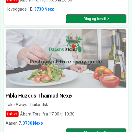
Lukket
Hovedgade 1E,
3730 Nexø
Ring og bestil
Pibla Huzeds Thaimad Nexø
Take Away, Thailandsk
Åbent Tors. fra 17:00 til 19:30
Lukket
Aasen 7,
3730 Nexø