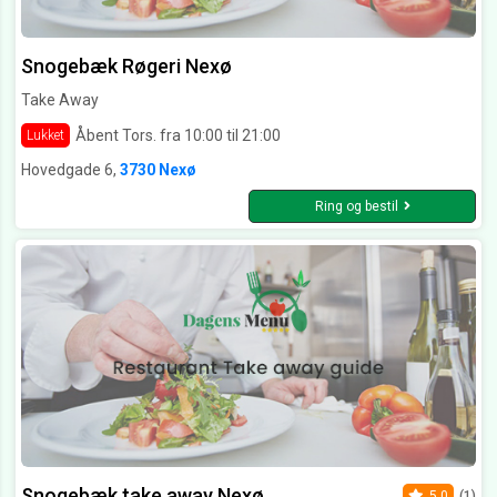
Snogebæk Røgeri Nexø
Take Away
Åbent Tors. fra 10:00 til 21:00
Lukket
Hovedgade 6,
3730 Nexø
Ring og bestil
Snogebæk take away Nexø
5.0
(1)