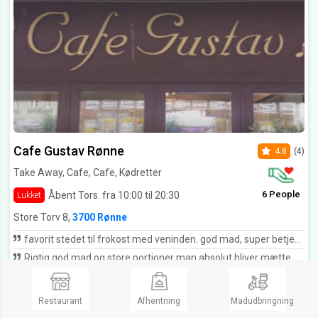
Cafe Gustav Rønne
4.8
(4)
Take Away, Cafe, Cafe, Kødretter
6 People
Åbent Tors. fra 10:00 til 20:30
Lukket
Store Torv 8,
3700 Rønne
favorit stedet til frokost med veninden. god mad, super betjening, fair priser.
Rigtig god mad og store portioner man absolut bliver mætte af og som gør at priser er særdeles rimelige.
Se Menukort
Restaurant
Afhentning
Madudbringning