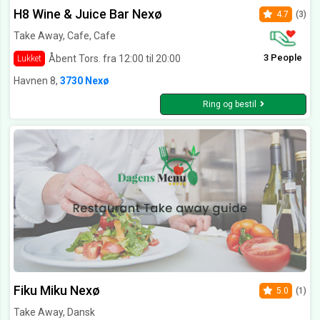
H8 Wine & Juice Bar Nexø
4.7
(3)
Take Away, Cafe, Cafe
3 People
Åbent Tors. fra 12:00 til 20:00
Lukket
Havnen 8,
3730 Nexø
Ring og bestil
Fiku Miku Nexø
5.0
(1)
Take Away, Dansk