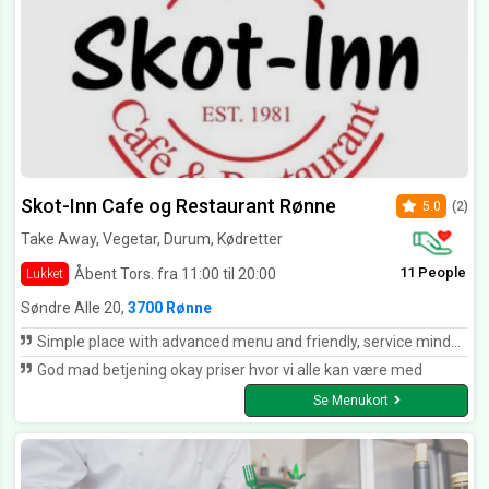
Skot-Inn Cafe og Restaurant Rønne
5.0
(2)
Take Away, Vegetar, Durum, Kødretter
11 People
Åbent Tors. fra 11:00 til 20:00
Lukket
Søndre Alle 20,
3700 Rønne
Simple place with advanced menu and friendly, service minded staff! 👍👍👍👍👍
God mad betjening okay priser hvor vi alle kan være med
Se Menukort