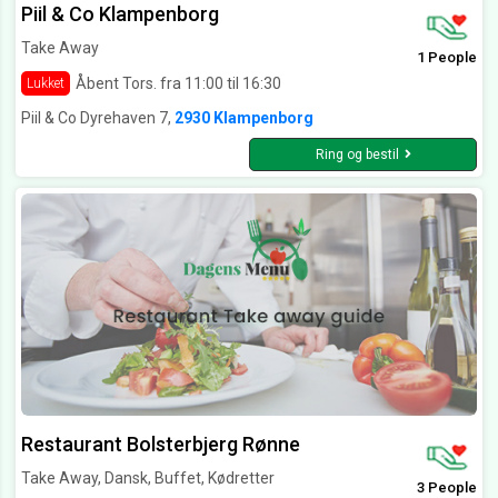
Piil & Co Klampenborg
Take Away
1 People
Åbent Tors. fra 11:00 til 16:30
Lukket
Piil & Co Dyrehaven 7,
2930 Klampenborg
Ring og bestil
Restaurant Bolsterbjerg Rønne
Take Away, Dansk, Buffet, Kødretter
3 People