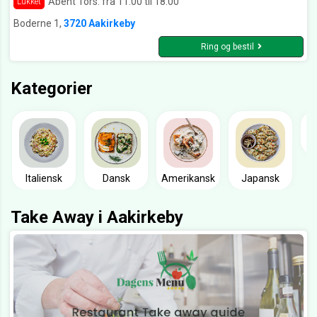
Åbent Tors. fra 11:00 til 18:00
Lukket
Boderne 1,
3720 Aakirkeby
Ring og bestil
Kategorier
Italiensk
Dansk
Amerikansk
Japansk
Take Away i Aakirkeby