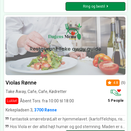
Ring og bestil
Violas Rønne
4.8
(5)
Take Away, Cafe, Cafe, Kødretter
5 People
Åbent Tors. fra 10:00 til 18:00
Lukket
Kirkepladsen 3,
3700 Rønne
fantastisk smørrebrød,alt er hjemmelavet. (kartoffelchips, ristede løg,mayonnaisen etc.) og ikke dyrt.
Hos Viola er der altid højt humør og god stemning. Maden er så lækker. Kan varmt anbefale stedet. Tove Pallesen