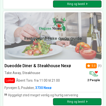
Ring og bestil
Dueodde Diner & Steakhouse Nexø
5.0
(1)
Take Away, Steakhouse
2 People
Åbent Tors. fra 11:00 til 21:00
Lukket
Fyrvejen 5, Poulsker,
3730 Nexø
Hyggeligt sted meget venlig og hurtig servering
Ring og bestil