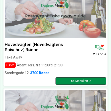
Hovedvagten (Hovedvagtens
Spisehuz) Rønne
2 People
Take Away
Åbent Tors. fra 11:00 til 21:00
Lukket
Søndergade 12,
3700 Rønne
Se Menukort