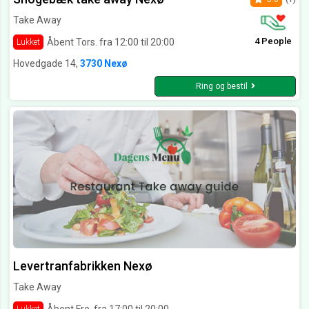
Take Away
4 People
Åbent Tors. fra 12:00 til 20:00
Lukket
Hovedgade 14,
3730 Nexø
Ring og bestil
Levertranfabrikken Nexø
Take Away
Åbent Fre. fra 17:00 til 20:00