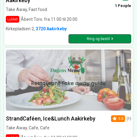
Aakirkeby
1 People
Take Away, Fast food
Åbent Tors. fra 11:00 til 20:00
Lukket
Kirkepladsen 2,
3720 Aakirkeby
Ring og bestil
StrandCaféen, Ice&Lunch Aakirkeby
5.0
(1)
Take Away, Cafe, Cafe