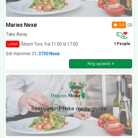
Maries Nexø
5.0
(2)
Take Away
1 People
Åbent Tors. fra 11:00 til 17:00
Lukket
Sdr Hammer 31,
3730 Nexø
Ring og bestil