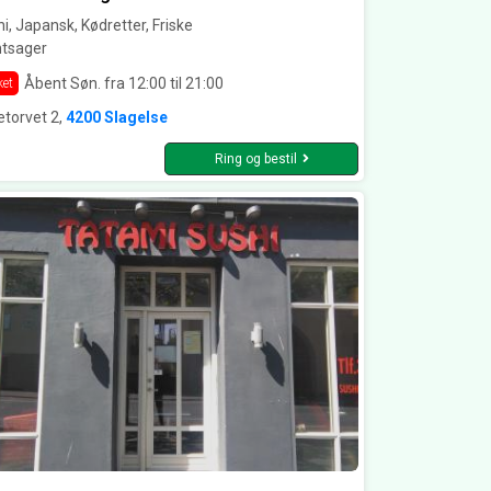
i, Japansk, Kødretter, Friske
ntsager
Åbent Søn. fra 12:00 til 21:00
ket
etorvet 2,
4200 Slagelse
Ring og bestil