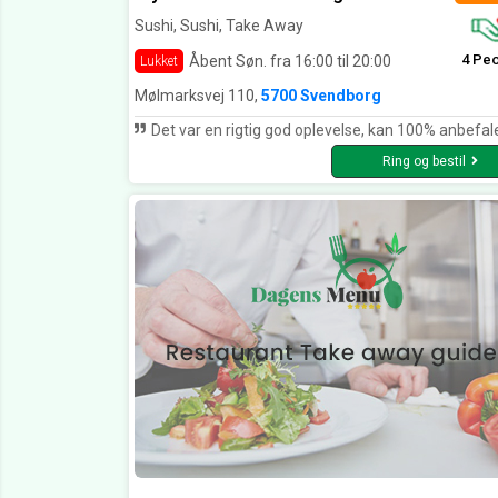
Sushi, Sushi, Take Away
4 Pe
Åbent Søn. fra 16:00 til 20:00
Lukket
Mølmarksvej 110,
5700 Svendborg
Det var en rigtig god oplevelse, kan 100% anbefale denne restaurant. Der var en person som var rigtig rigtig sød. Lignede nærmest en asiatisk Leonardo Dicaprio Kommer 100% tilbage for at få en god omgang sushi til en
Ring og bestil