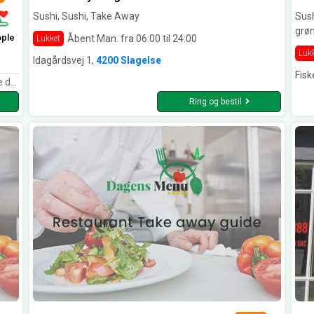
Sushi, Sushi, Take Away
Sush
grø
ople
Åbent Man. fra 06:00 til 24:00
Lukket
Luk
Idagårdsvej 1,
4200 Slagelse
Fisk
 fair pris!
Ring og bestil