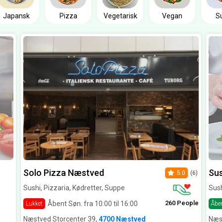
Japansk
Pizza
Vegetarisk
Vegan
S
Solo Pizza Næstved
Sus
5.0
(6)
Sushi, Pizzaria, Kødretter, Suppe
Sush
260 People
Åbent Søn. fra 10:00 til 16:00
Lukket
Åbe
Næstved Storcenter 39,
4700 Næstved
Næs