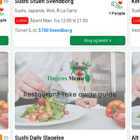
Sushi Stuen Svendborg
Kin
7
(3)
Sushi, Japansk, Wok, A La Carte
Sush
1 People
ople
Åbent Man. fra 12:00 til 21:00
Lukket
Luk
Torvet 5, st,
5700 Svendborg
Ves
Ring og bestil
Sushi Daily Slagelse
Alt
0
(1)