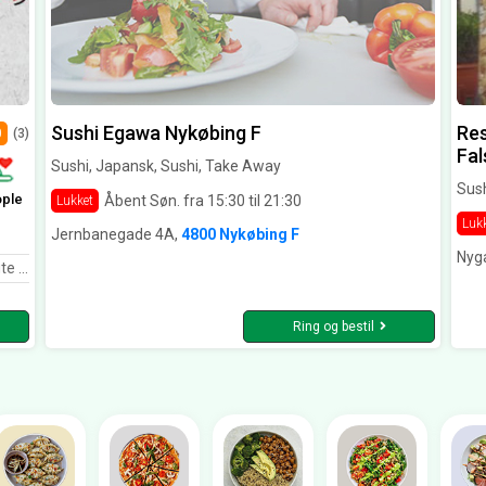
Sushi Egawa Nykøbing F
Res
0
(3)
Fal
Sushi, Japansk, Sushi, Take Away
Sush
ople
Åbent Søn. fra 15:30 til 21:30
Lukket
Luk
Jernbanegade 4A,
4800 Nykøbing F
Nyg
or denne gang, vi ses snart igen
Ring og bestil