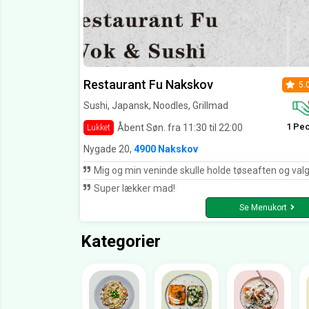
Restaurant Fu Nakskov
5.
Sushi, Japansk, Noodles, Grillmad
1 Pe
Åbent Søn. fra 11:30 til 22:00
Lukket
Nygade 20,
4900 Nakskov
Mig og min veninde skulle holde tøseaften og valgte at bestille sushi. Vi bestilte en påske party menu med 70 stk samt tangsalat og edemamebønner. Vi får et opkald lidt senere på aftenen da der var problemer med riskogeren og derfor ville de informere det blev en halv time forsinket. Vi kommer og afhenter maden med super god service og havde fået en ekstra tangsalat med gratis pga forsinkelsen. Den unge dreng er super dygtig og god til at give kunderne en dejlig oplevelse hver eneste gang man bestiller hos fu. Maden var som altid velforberedt og smagte utrolig godt. Tak f
Super lækker mad!
Se Menukort
Kategorier