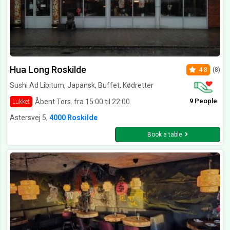
Hua Long Roskilde
4.8
(8)
Sushi Ad Libitum, Japansk, Buffet, Kødretter
9 People
Åbent Tors. fra 15:00 til 22:00
Lukket
Astersvej 5,
4000 Roskilde
Book a table