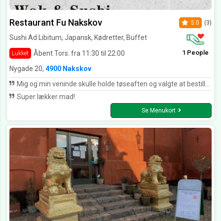
Restaurant Fu Nakskov
5.0
(3)
Sushi Ad Libitum, Japansk, Kødretter, Buffet
1 People
Åbent Tors. fra 11:30 til 22:00
Lukket
Nygade 20,
4900 Nakskov
Mig og min veninde skulle holde tøseaften og valgte at bestille sushi. Vi bestilte en påske party menu med 70 stk samt tangsalat og edemamebønner. Vi får et opkald lidt senere på aftenen da der var problemer med riskogeren og derfor ville de informere det blev en halv time forsinket. Vi kommer og afhenter maden med super god service og havde fået en ekstra tangsalat med gratis pga forsinkelsen. Den unge dreng er super dygtig og god til at give kunderne en dejlig oplevelse hver eneste gang man bestiller hos fu. Maden var som altid velforberedt og smagte utrolig godt. Tak for denne gang, vi ses snart igen
Super lækker mad!
Se Menukort