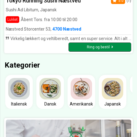
Tokyo Running Sushi Næstved
5.0
(1)
Sushi Ad Libitum, Japansk
Åbent Tors. fra 10:00 til 20:00
Lukket
Næstved Storcenter 53,
4700 Næstved
Virkelig lækkert og veltilberedt, samt en super service. Alt i alt en rigtig god oplevelse. Tak for god mad 😊
Ring og bestil
Kategorier
Italiensk
Dansk
Amerikansk
Japansk