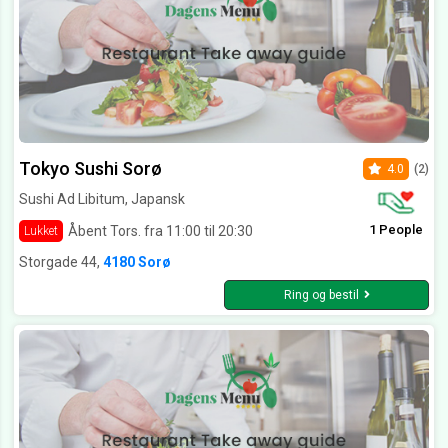
Tokyo Sushi Sorø
4.0
(2)
Sushi Ad Libitum, Japansk
1 People
Åbent Tors. fra 11:00 til 20:30
Lukket
Storgade 44,
4180 Sorø
Ring og bestil