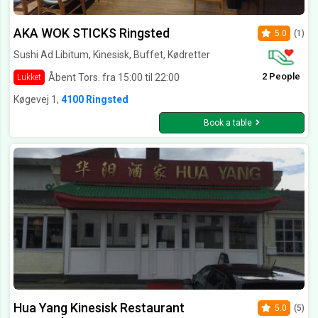
AKA WOK STICKS Ringsted
5.0
(1)
Sushi Ad Libitum, Kinesisk, Buffet, Kødretter
2 People
Åbent Tors. fra 15:00 til 22:00
Lukket
Køgevej 1,
4100 Ringsted
Book a table
Hua Yang Kinesisk Restaurant
5.0
(5)