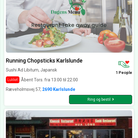
Running Chopsticks Karlslunde
Sushi Ad Libitum, Japansk
1 People
Åbent Tors. fra 13:00 til 22:00
Lukket
Ræveholmsvej 57,
2690 Karlslunde
Ring og bestil