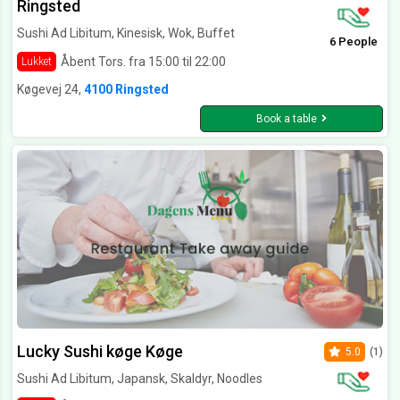
Ringsted
Sushi Ad Libitum, Kinesisk, Wok, Buffet
6 People
Åbent Tors. fra 15:00 til 22:00
Lukket
Køgevej 24,
4100 Ringsted
Book a table
Lucky Sushi køge Køge
5.0
(1)
Sushi Ad Libitum, Japansk, Skaldyr, Noodles