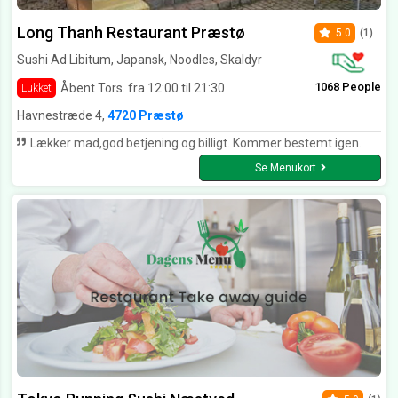
Long Thanh Restaurant Præstø
5.0
(1)
Sushi Ad Libitum, Japansk, Noodles, Skaldyr
1068 People
Åbent Tors. fra 12:00 til 21:30
Lukket
Havnestræde 4,
4720 Præstø
Lækker mad,god betjening og billigt. Kommer bestemt igen.
Se Menukort