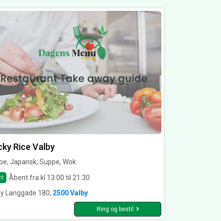
cky Rice Valby
pe, Japansk, Suppe, Wok
Åbent fra kl 13:00 til 21:30
nt
by Langgade 180,
2500 Valby
Ring og bestil