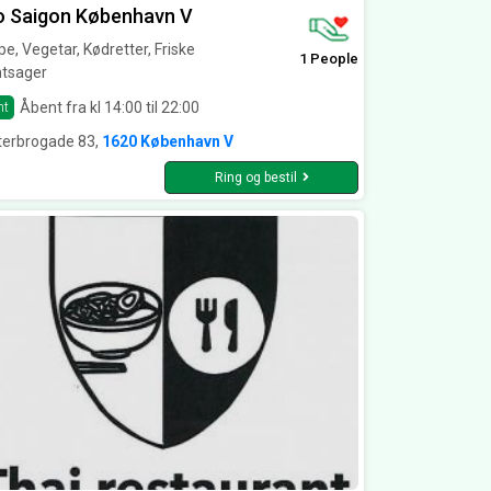
o Saigon København V
e, Vegetar, Kødretter, Friske
1 People
ntsager
Åbent fra kl 14:00 til 22:00
nt
terbrogade 83,
1620 København V
Ring og bestil