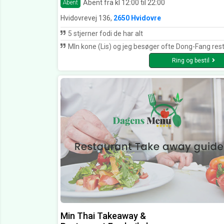
Åbent fra kl 12:00 til 22:00
Åbent
Hvidovrevej 136,
2650 Hvidovre
5 stjerner fodi de har alt
MIn kone (Lis) og jeg besøger ofte Dong-Fang restauranten i Hvidovre. Vi er meget begejstret for det store "tag selv" bord og der er noget for enhver smag. Is og pandekage som dessert er heller ikke at foragte. jo - vi ser altid frem til at besøge rest
Ring og bestil
Min Thai Takeaway &