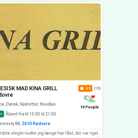
NESISK MAD KINA GRILL
4.9
(15)
dovre
e, Dansk, Kødretter, Noodles
19 People
Åbent fra kl 15:00 til 21:00
nt
ovrevej 88,
2610 Rødovre
e stegte nudler jeg længe har fået, der var rigeligt og til rimelig pris, men priser på menukort er vist et par år gamle