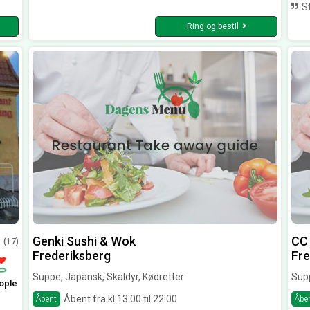
St
Ring og bestil
Genki Sushi & Wok
CC 
(17)
Frederiksberg
Fre
Suppe, Japansk, Skaldyr, Kødretter
Supp
ople
Åbent fra kl 13:00 til 22:00
Åbent
Åbe