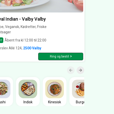
al Indian - Valby Valby
e, Vegansk, Kødretter, Friske
ntsager
Åbent fra kl 12:00 til 22:00
nt
rslev Allé 124,
2500 Valby
Ring og bestil
Sandwic
ushi
Indisk
Kinesisk
Burger