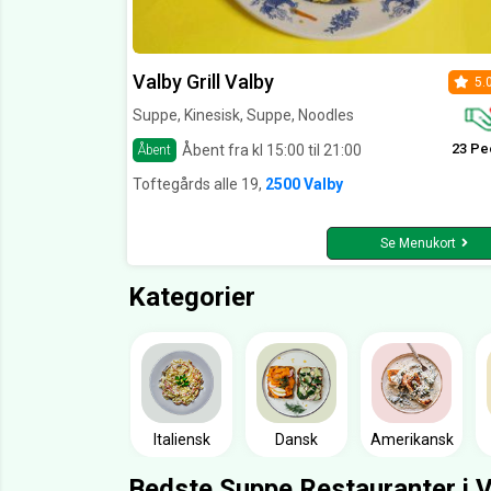
Valby Grill Valby
5.
Suppe, Kinesisk, Suppe, Noodles
23 Pe
Åbent fra kl 15:00 til 21:00
Åbent
Toftegårds alle 19,
2500 Valby
Se Menukort
Kategorier
Italiensk
Dansk
Amerikansk
Bedste Suppe Restauranter i V