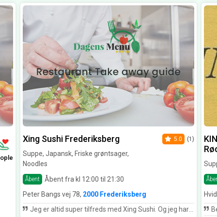
Xing Sushi Frederiksberg
KI
5.0
(1)
Rø
Suppe, Japansk, Friske grøntsager,
ople
Noodles
Supp
Åbent fra kl 12:00 til 21:30
Åbent
Åbe
Peter Bangs vej 78,
2000 Frederiksberg
Hvid
Jeg er altid super tilfreds med Xing Sushi. Og jeg har spist sushi mange steder😋🍣
Bedst