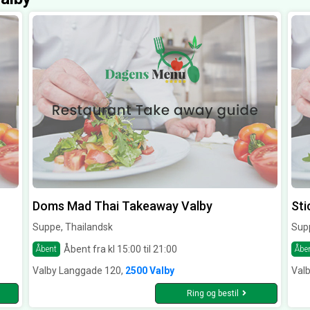
Doms Mad Thai Takeaway Valby
Sti
Suppe, Thailandsk
Sup
Åbent fra kl 15:00 til 21:00
Åbent
Åbe
Valby Langgade 120,
2500 Valby
Val
Ring og bestil