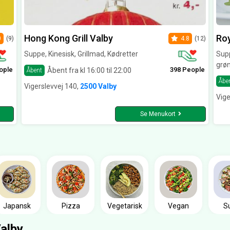
Hong Kong Grill Valby
Roy
0
(9)
4.8
(12)
Suppe, Kinesisk, Grillmad, Kødretter
Supp
grø
ople
398 People
Åbent fra kl 16:00 til 22:00
Åbent
Åbe
Vigerslevvej 140,
2500 Valby
Vige
Se Menukort
Japansk
Pizza
Vegetarisk
Vegan
S
alby