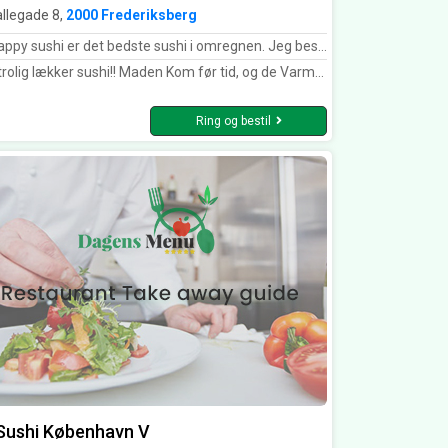
llegade 8,
2000 Frederiksberg
i er det bedste sushi i omregnen. Jeg bestiller altid den med reje indeni og avokado uden på. Det er en dyr rulle men den sidder lige i skabet hver gang! Deres sushi er altid frisk og lækker, og personalet er så flinke.
ig lækker sushi!! Maden Kom før tid, og de Varme retter var “Varme”. Det er ikke sidste gang vi bestiller herfra!
Ring og bestil
 Sushi København V