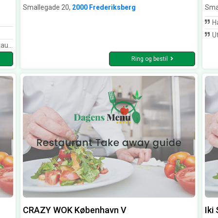
Smallegade 20,
2000 Frederiksberg
Sma
Happy sush
Utrol
auranten igen!
Ring og bestil
CRAZY WOK København V
Iki