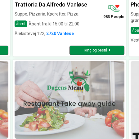
Trattoria Da Alfredo Vanløse
Ph
Suppe, Pizzaria, Kødretter, Pizza
Supp
983 People
grø
Åbent fra kl 15:00 til 22:00
Åbent
Åbe
Ålekistevej 122,
2720 Vanløse
Ves
Ring og bestil