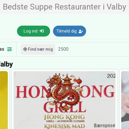
Bedste Suppe Restauranter i Valby
Log ind
Tilmeld dig
as
Find nær mig
alby