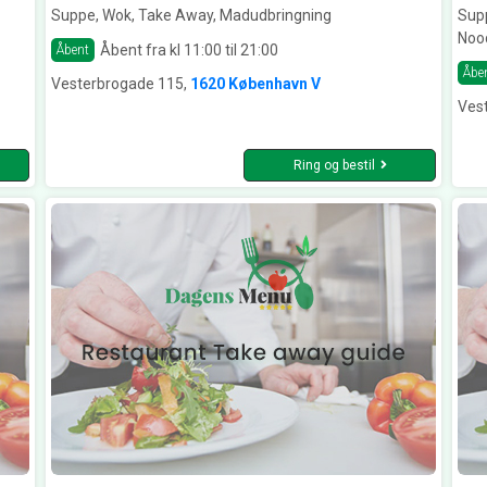
Suppe, Wok, Take Away, Madudbringning
Supp
Noo
Åbent fra kl 11:00 til 21:00
Åbent
Åbe
Vesterbrogade 115,
1620 København V
Ves
Ring og bestil