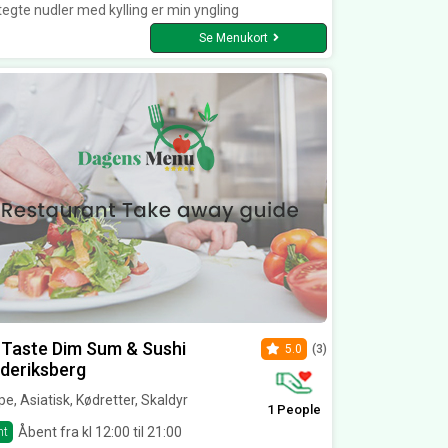
egte nudler med kylling er min yngling
Se Menukort
Taste Dim Sum & Sushi
5.0
(3)
deriksberg
e, Asiatisk, Kødretter, Skaldyr
1 People
Åbent fra kl 12:00 til 21:00
nt