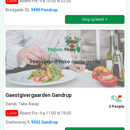
Åbent Fre. fra 10:00 til 02:00
Lukket
Bredgade 30,
9490 Pandrup
Ring og bestil
Gaestgivergaarden Gandrup
Dansk, Take Away
3 People
Åbent Fre. fra 11:00 til 19:00
Lukket
Stationsvej 9,
9362 Gandrup