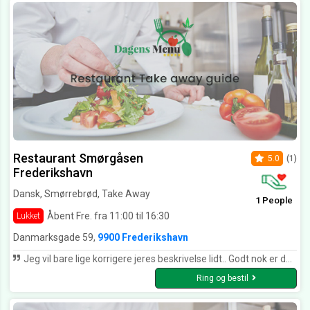
Restaurant Smørgåsen
5.0
(1)
Frederikshavn
Dansk, Smørrebrød, Take Away
1 People
Åbent Fre. fra 11:00 til 16:30
Lukket
Danmarksgade 59,
9900 Frederikshavn
Jeg vil bare lige korrigere jeres beskrivelse lidt.. Godt nok er der på smørgåsen både sans for kvalitet, lækre lokale råvarer og altid et hjemmelavet produkt.. Dog er det ikke en sandwich og bagels-bar vi har med at gøre, men en af Danmarks bedste smørrebrøds restauranter, der laver innovativt men gammeldags smørrebrød hvor der virkelig er kræset for detaljen.. selve restauranten er virkelig smukt udsmykket og vi er altid serviceret af det sødeste personale, der er nede på jorden. Den blev lidt længere end ventet, jeg synes bare ikke at et sted som smørgåsen skulle lyde som en sandwich\bagels bar..
Ring og bestil