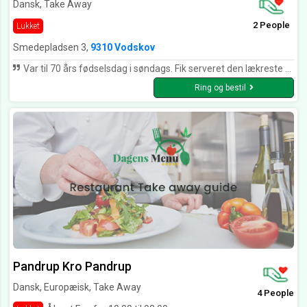
Dansk, Take Away
2 People
Lukket
Smedepladsen 3,
9310 Vodskov
Var til 70 års fødselsdag i søndags. Fik serveret den lækreste mad, kan varmt anbefales 👍. Og det blev serveret af en dygtig tjener.
Ring og bestil
Pandrup Kro Pandrup
Dansk, Europæisk, Take Away
4 People