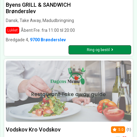
Byens GRILL & SANDWICH
Brønderslev
Dansk, Take Away, Madudbringning
Åbent Fre. fra 11:00 til 20:00
Lukket
Bredgade 4,
9700 Brønderslev
Ring og bestil
Vodskov Kro Vodskov
5.0
(1)