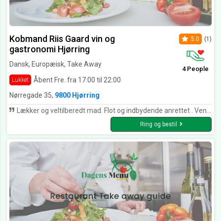
Kobmand Riis Gaard vin og
5.0
(1)
gastronomi Hjørring
Dansk, Europæisk, Take Away
4 People
Åbent Fre. fra 17:00 til 22:00
Lukket
Nørregade 35,
9800 Hjørring
Lækker og veltilberedt mad. Flot og indbydende anrettet . Venlig og høflig betjening. Vi kommer gerne igen 😊
Ring og bestil