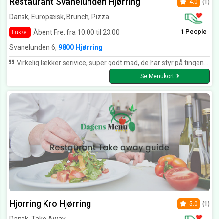
Restaurant Svanelunden Hjørring
4.0
(1)
Dansk, Europæisk, Brunch, Pizza
1 People
Åbent Fre. fra 10:00 til 23:00
Lukket
Svanelunden 6,
9800 Hjørring
Virkelig lækker serivice, super godt mad, de har styr på tingene, virkelig lækker vin og super Godt mad.. vudere at en uddannet kok har været til bryllup!
Se Menukort
Hjorring Kro Hjørring
5.0
(1)
Dansk, Take Away