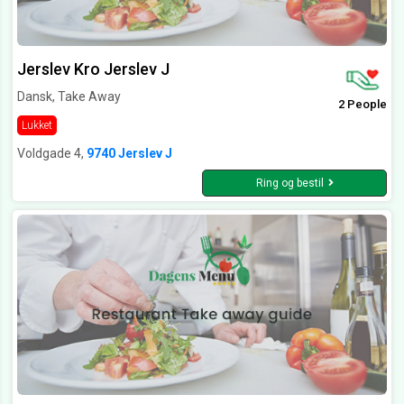
Jerslev Kro Jerslev J
Dansk, Take Away
2 People
Lukket
Voldgade 4,
9740 Jerslev J
Ring og bestil