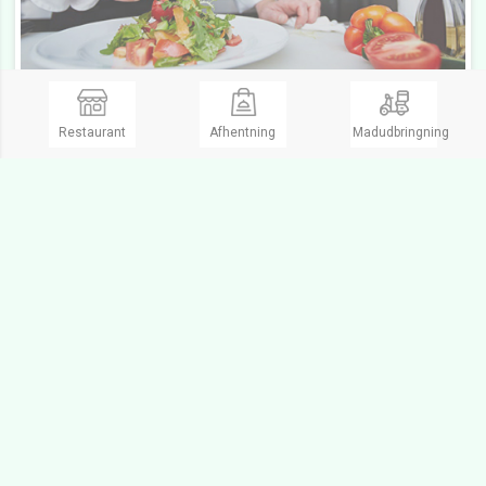
Biersted Kro Aabybro
Restaurant
Afhentning
Madudbringning
Dansk, Europæisk, Take Away
3 People
Lukket
Borgergade 5,
9440 Aabybro
Ring og bestil