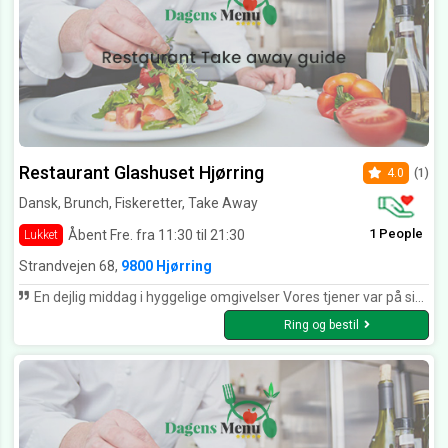
Restaurant Glashuset Hjørring
4.0
(1)
Dansk, Brunch, Fiskeretter, Take Away
1 People
Åbent Fre. fra 11:30 til 21:30
Lukket
Strandvejen 68,
9800 Hjørring
En dejlig middag i hyggelige omgivelser Vores tjener var på sin 3. vagt - det gjorde hun rigtig godt 😉 - hold fast i henden
Ring og bestil