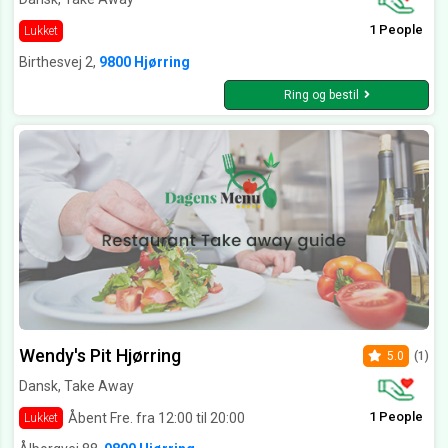
1 People
Lukket
Birthesvej 2,
9800 Hjørring
Ring og bestil
Wendy's Pit Hjørring
5.0
(1)
Dansk, Take Away
1 People
Åbent Fre. fra 12:00 til 20:00
Lukket