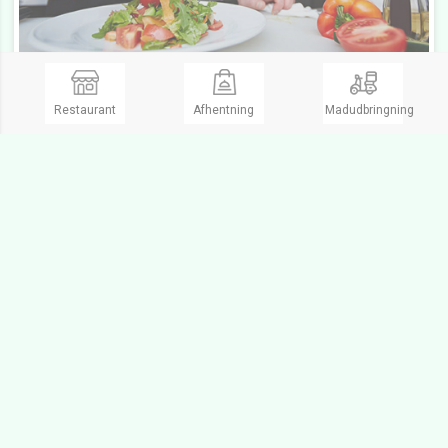
Carl's Jr. Viborg
Restaurant
Afhentning
Madudbringning
Kyllingretter, Burger, Salat, Take Away
Åbent fra kl 11:00 til 21:00
Åbent
Holstebrovej 79,
8800 Viborg
Ring og bestil