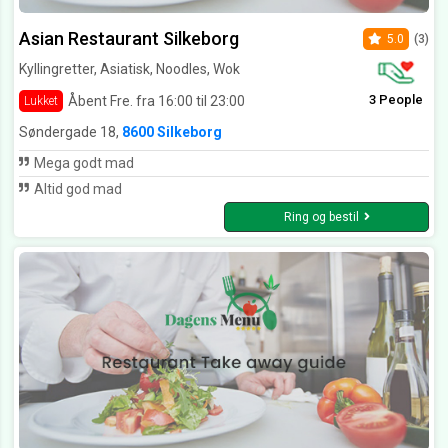
Asian Restaurant Silkeborg
5.0
(3)
Kyllingretter, Asiatisk, Noodles, Wok
3 People
Åbent Fre. fra 16:00 til 23:00
Lukket
Søndergade 18,
8600 Silkeborg
Mega godt mad
Altid god mad
Ring og bestil