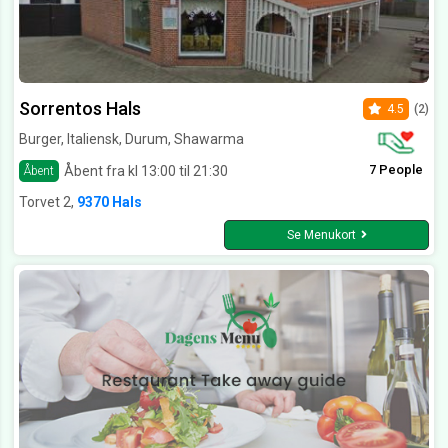
Sorrentos Hals
4.5
(2)
Burger, Italiensk, Durum, Shawarma
7 People
Åbent fra kl 13:00 til 21:30
Åbent
Torvet 2,
9370 Hals
Se Menukort