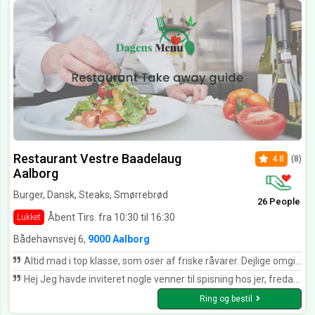
Restaurant Vestre Baadelaug
4.8
(8)
Aalborg
Burger, Dansk, Steaks, Smørrebrød
26 People
Åbent Tirs. fra 10:30 til 16:30
Lukket
Bådehavnsvej 6,
9000 Aalborg
Altid mad i top klasse, som oser af friske råvarer. Dejlige omgivelser, og der er virkelig kræset om tingene.. lige fra mad, til drikkevarer og indretning Utrolig sødt og venligt personale.
Hej Jeg havde inviteret nogle venner til spisning hos jer, fredag d. 27 maj kl. 16:00. Jeg havde glemt at afbestille 2 pladser, det er jeg frygtelig ked af. Jeg fik en lille reprimande omkring det, hvilket var helt berettiget . Jeg har efterfølgende erfaret at en af mine gæster, har ført en hård tone overfor jer . Det tager jeg stor afstand fra, og vil konfrontere vedkomne omkring dette . I driver en god og dejlig restaurant, som jeg nyder at komme på. Derfor er jeg ked af denne episode. Fejlen var ene og alene min. Med venlig hilsen Henning Tarp
Ring og bestil