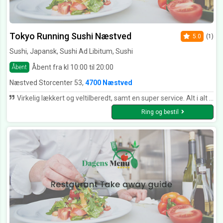
Tokyo Running Sushi Næstved
5.0
(1)
Sushi, Japansk, Sushi Ad Libitum, Sushi
Åbent fra kl 10:00 til 20:00
Åbent
Næstved Storcenter 53,
4700 Næstved
Virkelig lækkert og veltilberedt, samt en super service. Alt i alt en rigtig god oplevelse. Tak for god mad 😊
Ring og bestil