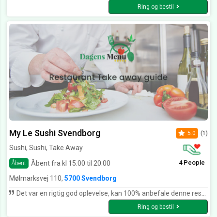
Ring og bestil
My Le Sushi Svendborg
5.0
(1)
Sushi, Sushi, Take Away
4 People
Åbent fra kl 15:00 til 20:00
Åbent
Mølmarksvej 110,
5700 Svendborg
Det var en rigtig god oplevelse, kan 100% anbefale denne restaurant. Der var en person som var rigtig rigtig sød. Lignede nærmest en asiatisk Leonardo Dicaprio Kommer 100% tilbage for at få en god omgang sushi til en fair pris!
Ring og bestil