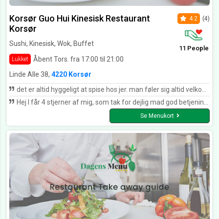
Korsør Guo Hui Kinesisk Restaurant
4.2
(4)
Korsør
Sushi, Kinesisk, Wok, Buffet
11 People
Åbent Tors. fra 17:00 til 21:00
Lukket
Linde Alle 38,
4220 Korsør
det er altid hyggeligt at spise hos jer. man føler sig altid velkommen hos jer som tak for det giver jeg jer 4 stjerner for.
Hej I får 4 stjerner af mig, som tak for dejlig mad god betjening og hyggelig atmosfære igennem alle årene i har været i Korsør i har været i Korsør ja faktisk fra den allerførste dag. :-) I får "kun" 4 fordi der skal være plads til forbedring, vi ved jo intet om hvad fremtiden bringer. Med venlig hilsen. Bjarne.
Se Menukort