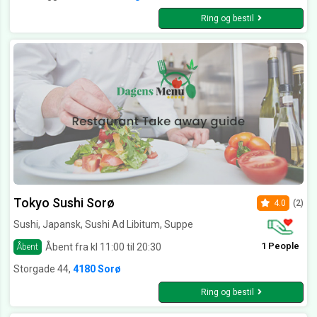
Ring og bestil
Tokyo Sushi Sorø
4.0
(2)
Sushi, Japansk, Sushi Ad Libitum, Suppe
1 People
Åbent fra kl 11:00 til 20:30
Åbent
Storgade 44,
4180 Sorø
Ring og bestil