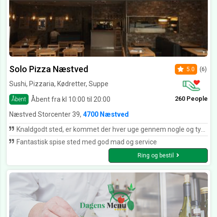
Solo Pizza Næstved
5.0
(6)
Sushi, Pizzaria, Kødretter, Suppe
260 People
Åbent fra kl 10:00 til 20:00
Åbent
Næstved Storcenter 39,
4700 Næstved
Knaldgodt sted, er kommet der hver uge gennem nogle og tyve år.. Kan stærkt anbefales. Altid perfekt og venlig betjening.
Fantastisk spise sted med god mad og service
Ring og bestil