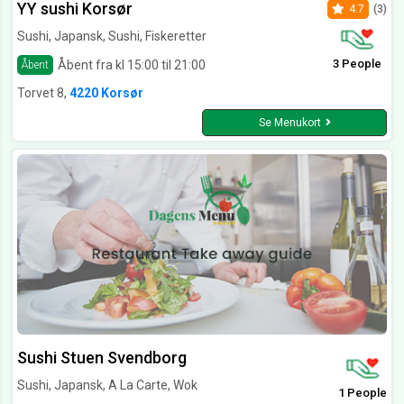
YY sushi Korsør
4.7
(3)
Sushi, Japansk, Sushi, Fiskeretter
3 People
Åbent fra kl 15:00 til 21:00
Åbent
Torvet 8,
4220 Korsør
Se Menukort
Sushi Stuen Svendborg
Sushi, Japansk, A La Carte, Wok
1 People