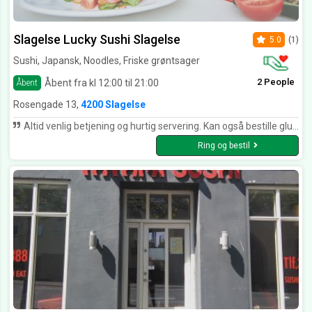
Slagelse Lucky Sushi Slagelse
5.0
(1)
Sushi, Japansk, Noodles, Friske grøntsager
2 People
Åbent fra kl 12:00 til 21:00
Åbent
Rosengade 13,
4200 Slagelse
Altid venlig betjening og hurtig servering. Kan også bestille glutenfri og mælkeprotein fri sushi. Det er virkelig luksus. Og så smager det bare så godt. Kan virkelig anbefales.
Ring og bestil