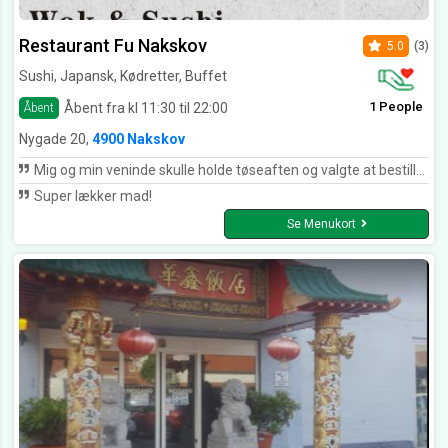
Restaurant Fu Nakskov
5.0
(3)
Sushi, Japansk, Kødretter, Buffet
1 People
Åbent fra kl 11:30 til 22:00
Åbent
Nygade 20,
4900 Nakskov
Mig og min veninde skulle holde tøseaften og valgte at bestille sushi. Vi bestilte en påske party menu med 70 stk samt tangsalat og edemamebønner. Vi får et opkald lidt senere på aftenen da der var problemer med riskogeren og derfor ville de informere det blev en halv time forsinket. Vi kommer og afhenter maden med super god service og havde fået en ekstra tangsalat med gratis pga forsinkelsen. Den unge dreng er super dygtig og god til at give kunderne en dejlig oplevelse hver eneste gang man bestiller hos fu. Maden var som altid velforberedt og smagte utrolig godt. Tak for denne gang, vi ses snart igen
Super lækker mad!
Se Menukort