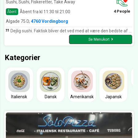
Sushi, Sushi, Fiskeretter, Take Away
4 People
Åbent fra kl 11:30 til 21:00
Åbent
Algade 75 D,
4760 Vordingborg
Dejlig sushi. Faktisk bliver det ved med at være den bedste af slagsen og vi vender altid tilbage - specielt når vi har prøvet andre restauranter (som bare ikke kan leve op til Sushihus i Vordingborg). Vi er altid gået glade og tilfredse fra restaurant Sushi hus med fulde stjerner på anmeldelsen.... Vi giver dog kun 4 stjerner i dag, da vi har måttet betale 199,- pr. person, selvom restauranten på deres internetside opgiver prisen til 179,- (om søndagen). Det gjaldt bare ikke i dag (en ganske almindelig søndag), fik vi at vide. En noget ærgerlig oplevelse på vores yndlings restaurant, som den jo ellers er. Vi har gennem årene godt nok lagt mange penge her og ellers også fået mange gode oplevelser... det kneb dog i dag, hvor vi fik en ærgerlig afslutning, en ærgerlig oplevelse...
Se Menukort
Kategorier
Italiensk
Dansk
Amerikansk
Japansk