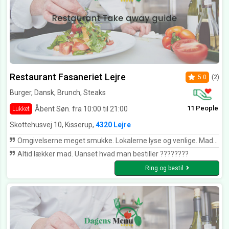
Restaurant Fasaneriet Lejre
5.0
(2)
Burger, Dansk, Brunch, Steaks
11 People
Åbent Søn. fra 10:00 til 21:00
Lukket
Skottehusvej 10, Kisserup,
4320 Lejre
Omgivelserne meget smukke. Lokalerne lyse og venlige. Maden helt i top. Alle havde en rigtig dejlig dag.
Altid lækker mad. Uanset hvad man bestiller ????????
Ring og bestil