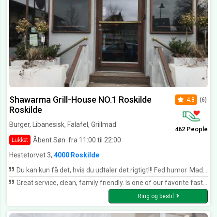
Shawarma Grill-House NO.1 Roskilde
4.8
(6)
Roskilde
Burger, Libanesisk, Falafel, Grillmad
462 People
Åbent Søn. fra 11:00 til 22:00
Lukket
Hestetorvet 3,
4000 Roskilde
Du kan kun få det, hvis du udtaler det rigtigt!!! Fed humor. Maden til tiden, god dyb smag, fint kød, og nok...kan varmt anbefales. *****
Great service, clean, family friendly. Is one of our favorite fast-food places in Roskilde
Ring og bestil