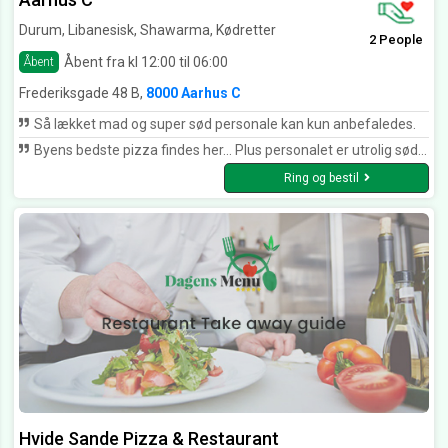
Durum, Libanesisk, Shawarma, Kødretter
2 People
Åbent fra kl 12:00 til 06:00
Åbent
Frederiksgade 48 B,
8000 Aarhus C
Så lækket mad og super sød personale kan kun anbefaledes.
Byens bedste pizza findes her... Plus personalet er utrolig søde, smilende og venlige.. Kommer igen
Ring og bestil
Hvide Sande Pizza & Restaurant