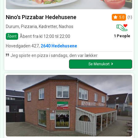
Nino's Pizzabar Hedehusene
5.0
(1)
Durum, Pizzaria, Kødretter, Nachos
1 People
Åbent fra kl 12:00 til 22:00
Åbent
Hovedgaden 427,
2640 Hedehusene
Jeg spiste en pizza i søndags, den var lækker
Se Menukort