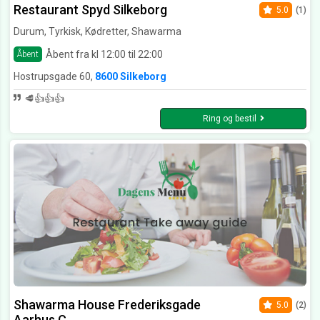
Restaurant Spyd Silkeborg
5.0
(1)
Durum, Tyrkisk, Kødretter, Shawarma
Åbent fra kl 12:00 til 22:00
Åbent
Hostrupsgade 60,
8600 Silkeborg
🥩👍👍👍
Ring og bestil
Shawarma House Frederiksgade
5.0
(2)
Aarhus C