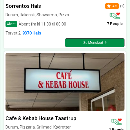
Sorrentos Hals
4.5
(2)
Durum, Italiensk, Shawarma, Pizza
7 People
Åbent fra kl 11:30 til 00:00
Åbent
Torvet 2,
9370 Hals
Se Menukort
Cafe & Kebab House Taastrup
Durum, Pizzaria, Grillmad, Kødretter
1 People