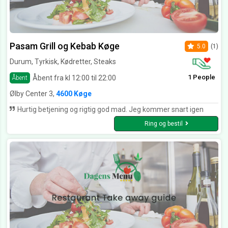
Pasam Grill og Kebab Køge
5.0
(1)
Durum, Tyrkisk, Kødretter, Steaks
1 People
Åbent fra kl 12:00 til 22:00
Åbent
Ølby Center 3,
4600 Køge
Hurtig betjening og rigtig god mad. Jeg kommer snart igen
Ring og bestil