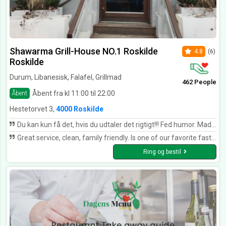
Shawarma Grill-House NO.1 Roskilde
4.8
(6)
Roskilde
Durum, Libanesisk, Falafel, Grillmad
462 People
Åbent fra kl 11:00 til 22:00
Åbent
Hestetorvet 3,
4000 Roskilde
Du kan kun få det, hvis du udtaler det rigtigt!!! Fed humor. Maden til tiden, god dyb smag, fint kød, og nok...kan varmt anbefales. *****
Great service, clean, family friendly. Is one of our favorite fast-food places in Roskilde
Ring og bestil