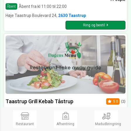
Åbent fra kl 11:00 til 22:00
Åbent
Høje Taastrup Boulevard 24,
2630 Taastrup
Ring og bestil
Taastrup Grill Kebab Tåstrup
5.0
(2)
Durum, Shawarma, Pizza, Take Away
2 People
Åbent fra kl 11:00 til 24:00
Åbent
Restaurant
Afhentning
Madudbringning
Parkvej 6,
2630 Tåstrup