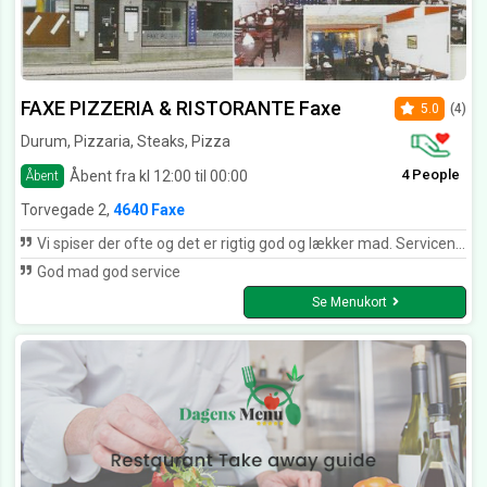
FAXE PIZZERIA & RISTORANTE Faxe
5.0
(4)
Durum, Pizzaria, Steaks, Pizza
4 People
Åbent fra kl 12:00 til 00:00
Åbent
Torvegade 2,
4640 Faxe
Vi spiser der ofte og det er rigtig god og lækker mad. Servicen er meget venlig og hyggelig. Kan varmt anbefales . Det er absolut rimelige priser
God mad god service
Se Menukort