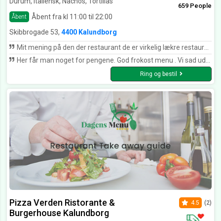
Durum, Italiensk, Nachos, Tortillas
659 People
Åbent fra kl 11:00 til 22:00
Åbent
Skibbrogade 53,
4400 Kalundborg
Mit mening på den der restaurant de er virkelig lækre restaurant i Kalundborg. Eksempel deres mad det er virkelig lækkert og de har næsten alt hvad du vil have Og de altid glad og smiler med folk Og det er virkelig god til og hjælpe folk. jeg anbefaler de går og prøver den der restaurant. :-) :-) :-) :-)
Her får man noget for pengene. God frokost menu . Vi sad uden, men det ser godt ud inde og toilet er rent.
Ring og bestil
Pizza Verden Ristorante &
4.5
(2)
Burgerhouse Kalundborg