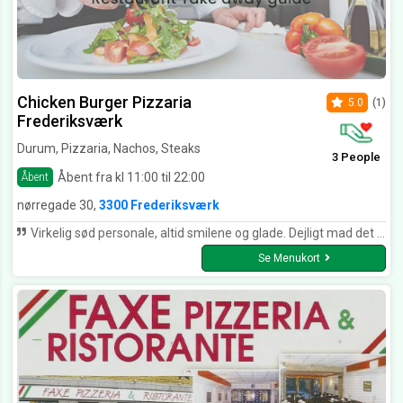
Chicken Burger Pizzaria
5.0
(1)
Frederiksværk
Durum, Pizzaria, Nachos, Steaks
3 People
Åbent fra kl 11:00 til 22:00
Åbent
nørregade 30,
3300 Frederiksværk
Virkelig sød personale, altid smilene og glade. Dejligt mad det smager sgu meget bedre end de fleste steder i Frederiksværk.
Se Menukort