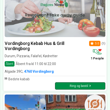
Vordingborg Kebab Hus & Grill
5.0
(1)
Vordingborg
Durum, Pizzaria, Falafel, Kødretter
1 People
Åbent fra kl 11:00 til 22:00
Åbent
Algade 39C,
4760 Vordingborg
Bedste kabab
Ring og bestil