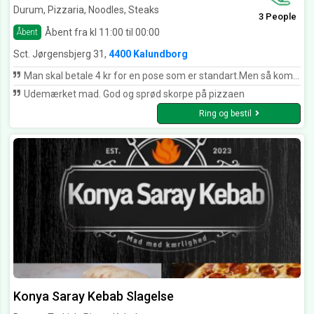
Durum, Pizzaria, Noodles, Steaks
3 People
Åbent fra kl 11:00 til 00:00
Åbent
Sct. Jørgensbjerg 31,
4400 Kalundborg
Man skal betale 4 kr for en pose som er standart.Men så kommer maden i en termotaske,og så har man betalt for en pose som man ikke får.Det er ikke mange penge,men princippet i det.Det er sgu ikke ok
Udemærket mad. God og sprød skorpe på pizzaen
Ring og bestil
Konya Saray Kebab Slagelse