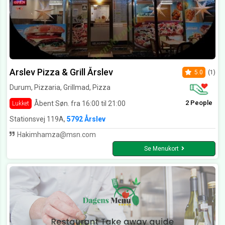
Arslev Pizza & Grill Årslev
5.0
(1)
Durum, Pizzaria, Grillmad, Pizza
2 People
Åbent Søn. fra 16:00 til 21:00
Lukket
Stationsvej 119A,
5792 Årslev
Hakimhamza@msn.com
Se Menukort