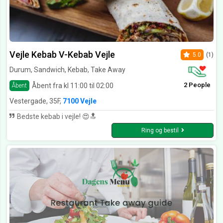
Vejle Kebab V-Kebab Vejle
5.0
(1)
Durum, Sandwich, Kebab, Take Away
2 People
Åbent fra kl 11:00 til 02:00
Åbent
Vestergade, 35F,
7100 Vejle
Bedste kebab i vejle! 😍🔝
Ring og bestil