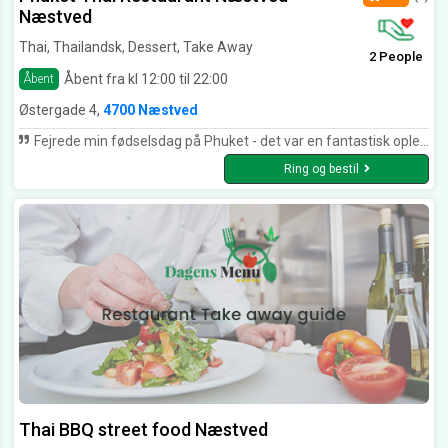
Næstved
Thai, Thailandsk, Dessert, Take Away
2 People
Åbent fra kl 12:00 til 22:00
Åbent
Østergade 4,
4700 Næstved
Fejrede min fødselsdag på Phuket - det var en fantastisk oplevelse med mange spændende og yderst velsmagende retter og rigtig fin betjening - så afgjort 5 ⭐️⭐️⭐️⭐️⭐️
Ring og bestil
Thai BBQ street food Næstved