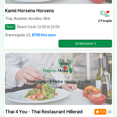
Kamii Horsens Horsens
Thai, Asiatisk, Noodles, Wok
2 People
Åbent fra kl 12:00 til 23:00
Åbent
Grønnegade 22,
8700 Horsens
Se Menukort
Thai 4 You - Thai Restaurant Hillerød
5.0
(2)