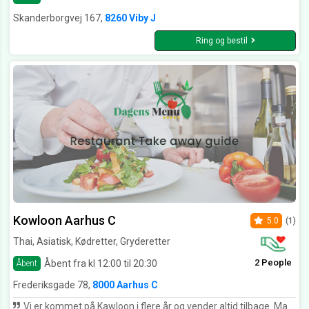
Skanderborgvej 167,
8260 Viby J
Ring og bestil
Kowloon Aarhus C
5.0
(1)
Thai, Asiatisk, Kødretter, Gryderetter
2 People
Åbent fra kl 12:00 til 20:30
Åbent
Frederiksgade 78,
8000 Aarhus C
Vi er kommet på Kawloon i flere år og vender altid tilbage. Maden er fremragende ligesom priserne - her er meget kvalitet for pengene. Rigtig god service af rutineret og venligt personale. Et sted man føler sig velkommen.