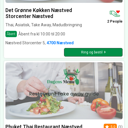
Det Grønne Køkken Næstved
Storcenter Næstved
2 People
Thai, Asiatisk, Take Away, Madudbringning
Åbent fra kl 10:00 til 20:00
Åbent
Næstved Storcenter 5,
4700 Næstved
Ring og bestil
Phuket Thai Restaurant Næstved
5.0
(1)