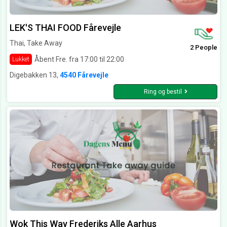
LEK'S THAI FOOD Fårevejle
Thai, Take Away
2 People
Åbent Fre. fra 17:00 til 22:00
Lukket
Digebakken 13,
4540 Fårevejle
Ring og bestil
Wok This Way Frederiks Alle Aarhus