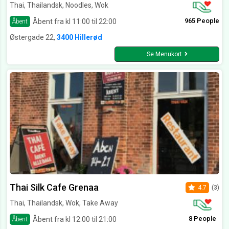
Thai, Thailandsk, Noodles, Wok
965 People
Åbent fra kl 11:00 til 22:00
Åbent
Østergade 22,
3400 Hillerød
Se Menukort
Thai Silk Cafe Grenaa
4.7
(3)
Thai, Thailandsk, Wok, Take Away
8 People
Åbent fra kl 12:00 til 21:00
Åbent