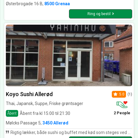
Østerbrogade 16 B,
8500 Grenaa
Ring og bestil
Koyo Sushi Allerød
5.0
(1)
Thai, Japansk, Suppe, Friske grøntsager
2 People
Åbent fra kl 15:00 til 21:30
Åbent
Mølcks Passage 5,
3450 Allerød
Rigtig lækker, både sushi og buffet med kød som steges ved bordet. Betjeningen er super og der er en rigtig god stemning.