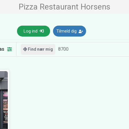
Pizza Restaurant Horsens
Log ind
Tilmeld dig
as
Find nær mig