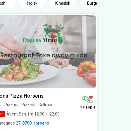
ushi
Indisk
Kinesisk
Burger
ons Pizza Horsens
a, Pizzaria, Pizzeria, Grillmad
1 People
Åbent Søn. fra 12:00 til 22:00
ket
nnegade 27,
8700 Horsens