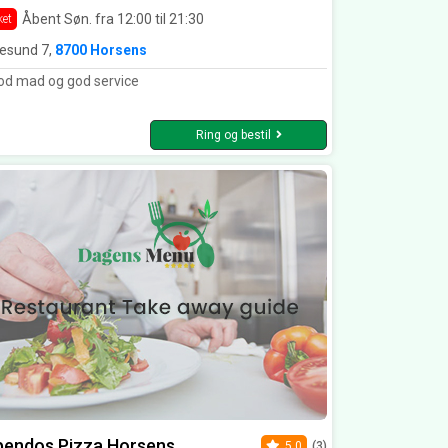
Åbent Søn. fra 12:00 til 21:30
ket
tesund 7,
8700 Horsens
d mad og god service
Ring og bestil
pendos Pizza Horsens
5.0
(3)