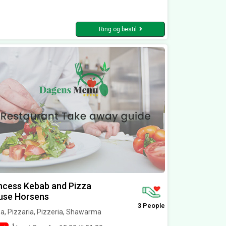
Ring og bestil
ncess Kebab and Pizza
use Horsens
3 People
a, Pizzaria, Pizzeria, Shawarma