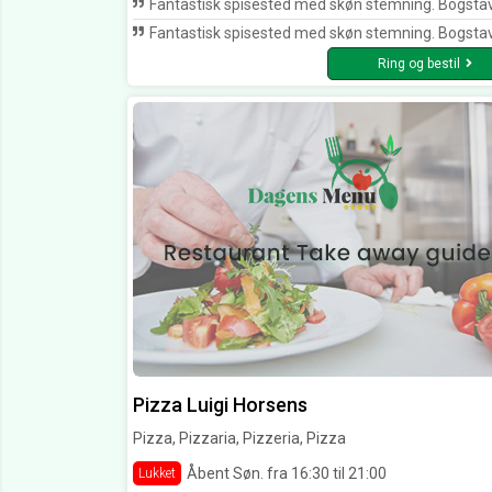
Fantastisk spisested med skøn stemning. Bogstaveligt en bid af italien. Prøv d
Fantastisk spisested med skøn stemning. Bogstaveligt en bid af italien. Prøv d
Ring og bestil
Pizza Luigi Horsens
Pizza, Pizzaria, Pizzeria, Pizza
Åbent Søn. fra 16:30 til 21:00
Lukket