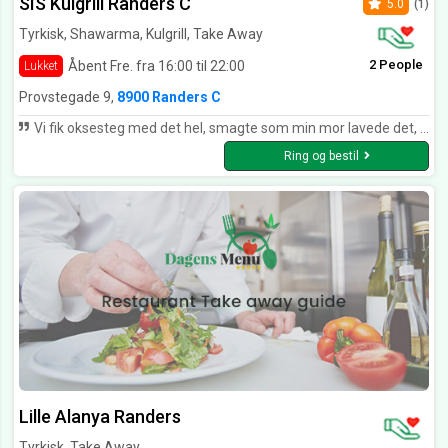
SIS Kulgrill Randers C
5.0
(1)
Tyrkisk, Shawarma, Kulgrill, Take Away
2 People
Åbent Fre. fra 16:00 til 22:00
Lukket
Provstegade 9,
8900 Randers C
Vi fik oksesteg med det hel, smagte som min mor lavede det, så lækkert 👍😋😋😋🤩
Ring og bestil
Lille Alanya Randers
Tyrkisk, Take Away