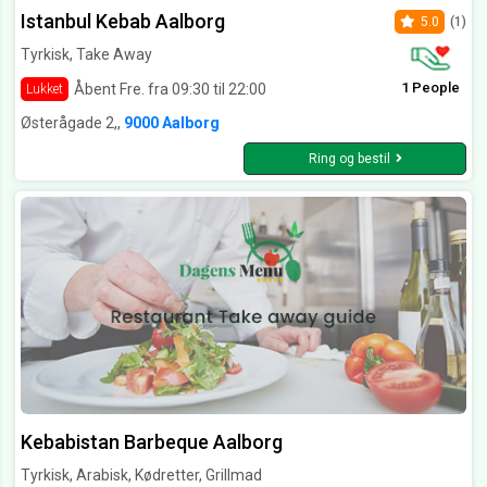
Istanbul Kebab Aalborg
5.0
(1)
Tyrkisk, Take Away
1 People
Åbent Fre. fra 09:30 til 22:00
Lukket
Østerågade 2,,
9000 Aalborg
Ring og bestil
Kebabistan Barbeque Aalborg
Tyrkisk, Arabisk, Kødretter, Grillmad