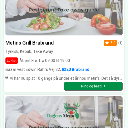
Metins Grill Brabrand
5.0
(1)
Tyrkisk, Kebab, Take Away
Åbent Fre. fra 09:00 til 19:00
Lukket
Bazar vest Edwin Rahrs Vej 32,
8220 Brabrand
Vi har nu spist 10 gange på under et år hos metin's. Det så dyrt og fancy ud i forhold til de andre. Men her er alt og alle helt nede på jorden. Pris, kvalitet, og service mærkes her for alvor. synes det er mega fedt at maden up'er sig for hvergang uden at det skal koste mere, Metin har smilet på hvergang vi besøger ham og han husker os hvergang på trods af af de mange gæster han på besøg ♥️ Virkelig Smagsfuld og mega meget lækkert. Helt klart vores fortrukne sted når vi skal ud at spise med kæresten. Glemte dog at tage et billede, fandt lige det her på deres facebook side ( tyrkisk morgen mad ) ♥️ er bare mums. Vh Dorthe
Ring og bestil