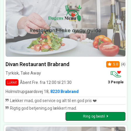
Divan Restaurant Brabrand
5.0
(4)
Tyrkisk, Take Away
3 People
Åbent Fre. fra 12:00 til 21:30
Lukket
Holmstrupgaardsvej 18,
8220 Brabrand
Lækker mad, god service og alt til en god pris ❤️
Rigtig god betjening,og lækkert mad.
Ring og bestil