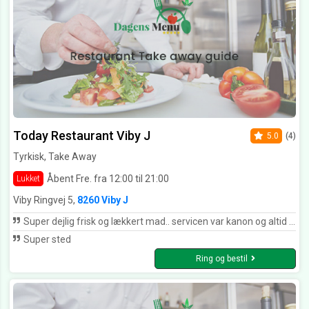
Today Restaurant Viby J
5.0
(4)
Tyrkisk, Take Away
Åbent Fre. fra 12:00 til 21:00
Lukket
Viby Ringvej 5,
8260 Viby J
Super dejlig frisk og lækkert mad.. servicen var kanon og altid høfligt samt smilene og glad personale
Super sted
Ring og bestil