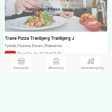
Trane Pizza Tranbjerg Tranbjerg J
Tyrkisk, Pizzaria, Durum, Shawarma
Åbent Fre. fra 16:00 til 21:00
Lukket
Tranbjerg Hovedgade 44,
8310 Tranbjerg J
Restaurant
Afhentning
Madudbringning
Se Menukort