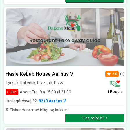
Hasle Kebab House Aarhus V
5.0
(1)
Tyrkisk, Italiensk, Pizzeria, Pizza
1 People
Åbent Fre. fra 15:00 til 21:00
Lukket
Haslegårdsvej 32,
8210 Aarhus V
Elsker ders mad biligt og lækkert
Ring og bestil