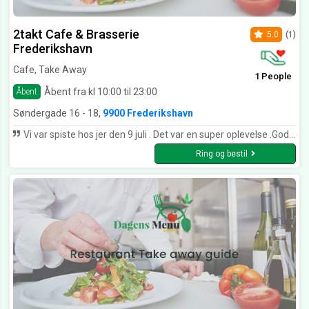
2takt Cafe & Brasserie
5.0
(1)
Frederikshavn
Cafe, Take Away
1 People
Åbent fra kl 10:00 til 23:00
Åbent
Søndergade 16 - 18,
9900 Frederikshavn
Vi var spiste hos jer den 9 juli . Det var en super oplevelse .God mad og super betjening.
Ring og bestil