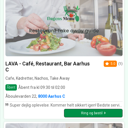
LAVA - Café, Restaurant, Bar Aarhus
5.0
(1)
C
Cafe, Kødretter, Nachos, Take Away
Åbent fra kl 09:30 til 02:00
Åbent
Åboulevarden 22,
8000 Aarhus C
Super dejlig oplevelse. Kommer helt sikkert igen! Bedste service, beliggenhed og god mad til prisen!
Ring og bestil