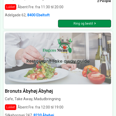
2 People
Åbent Fre. fra 11:30 til 20:00
Lukket
Adelgade 62,
8400 Ebeltoft
Ring og bestil
Bronuts Åbyhøj Åbyhøj
Cafe, Take Away, Madudbringning
Åbent Fre. fra 12:00 til 19:00
Lukket
Silkeborgvej 247,
8230 Åbyhøj