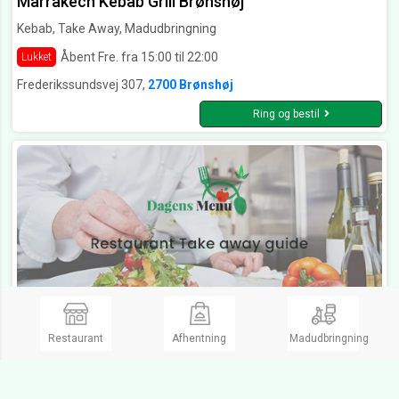
Marrakech Kebab Grill Brønshøj
Kebab, Take Away, Madudbringning
Åbent Fre. fra 15:00 til 22:00
Lukket
Frederikssundsvej 307,
2700 Brønshøj
Ring og bestil
Restaurant
Afhentning
Madudbringning
Husum Chicken & Sandwich Brønshøj
Kebab, Sandwich, Take Away, Madudbringning