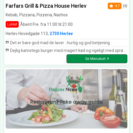
Farfars Grill & Pizza House Herlev
4.7
(3)
Kebab, Pizzaria, Pizzeria, Nachos
Åbent Fre. fra 11:00 til 21:00
Lukket
Herlev Hovedgade 113,
2730 Herlev
Det er bare god mad de laver . hurtig og god betjening .
Dejlig kamstegs burger med magert kød og rigeligt med sprøde svær. Hvidløgsbrød lækkert - hurtig og venlig levering. Kan varmt anbefales. Det er ikke sidste gang vi ringer til Farfars
Se Menukort