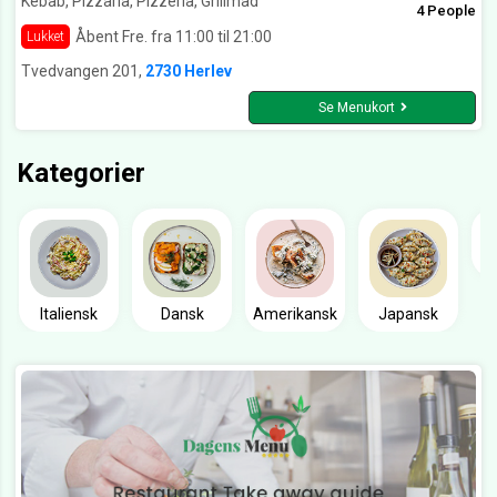
Kebab, Pizzaria, Pizzeria, Grillmad
4 People
Åbent Fre. fra 11:00 til 21:00
Lukket
Tvedvangen 201,
2730 Herlev
Se Menukort
Kategorier
Italiensk
Dansk
Amerikansk
Japansk