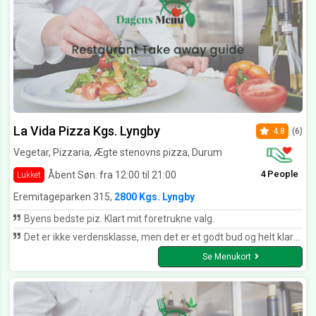
La Vida Pizza Kgs. Lyngby
4.8
(6)
Vegetar, Pizzaria, Ægte stenovns pizza, Durum
4 People
Åbent Søn. fra 12:00 til 21:00
Lukket
Eremitageparken 315,
2800 Kgs. Lyngby
Byens bedste piz. Klart mit foretrukne valg.
Det er ikke verdensklasse, men det er et godt bud og helt klart et af området bedre pizza'er til rimelige priser og super hurtig udbringning :)
Se Menukort