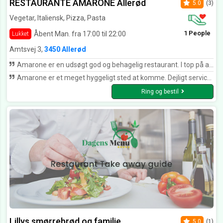
RESTAURANTE AMARONE Allerød
5.0
(3)
Vegetar, Italiensk, Pizza, Pasta
1 People
Åbent Man. fra 17:00 til 22:00
Lukket
Amtsvej 3,
3450 Allerød
Amarone er en udsøgt god og behagelig restaurant. I top på alle parametre. God fornøjelse til alle der finder derhen. Der er gode parkeringsforhold og ikke langt fra Allerød St.
Amarone er et meget hyggeligt sted at komme. Dejligt service minded personale, lækker mad og bare rigtig god stemning. Er blevet vores favorit restaurant i Allerød.
Ring og bestil
Lillys smørrebrød og familie
5.0
(1)