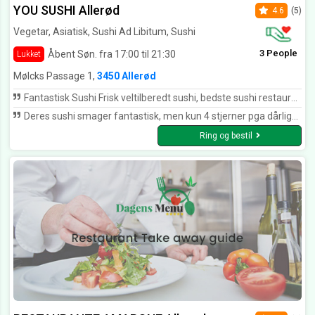
YOU SUSHI Allerød
4.6
(5)
Vegetar, Asiatisk, Sushi Ad Libitum, Sushi
3 People
Åbent Søn. fra 17:00 til 21:30
Lukket
Mølcks Passage 1,
3450 Allerød
Fantastisk Sushi Frisk veltilberedt sushi, bedste sushi restaurant vi har besøgt, Kan varmt anbefales ⭐️⭐️⭐️⭐️⭐️⭐️⭐️⭐️⭐️⭐️
Deres sushi smager fantastisk, men kun 4 stjerner pga dårlig= ingen betjening ifm egen bærepose, hvor han blot stillede frem istedet for direkte ned i posen, som ville have taget samme tid for ham, og meget nemmere for mig. Mangler lige den helt personlige betjening, hvor man lige mærker personen bag.
Ring og bestil