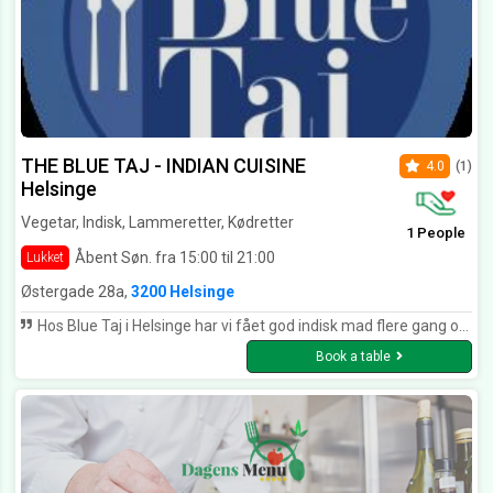
THE BLUE TAJ - INDIAN CUISINE
4.0
(1)
Helsinge
Vegetar, Indisk, Lammeretter, Kødretter
1 People
Åbent Søn. fra 15:00 til 21:00
Lukket
Østergade 28a,
3200 Helsinge
Hos Blue Taj i Helsinge har vi fået god indisk mad flere gang og vi synes det er dejlig mad til pengene.
Book a table