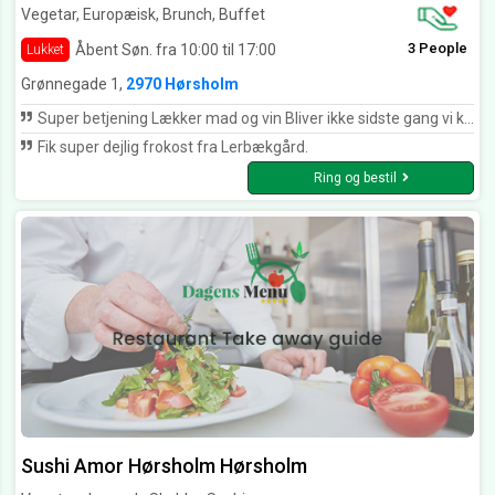
Vegetar, Europæisk, Brunch, Buffet
3 People
Åbent Søn. fra 10:00 til 17:00
Lukket
Grønnegade 1,
2970 Hørsholm
Super betjening Lækker mad og vin Bliver ikke sidste gang vi kommet. Vi har flere gange spist deres lækre stegt flæsk om torsdagen. Kan varmt anbefale stedet
Fik super dejlig frokost fra Lerbækgård.
Ring og bestil
Sushi Amor Hørsholm Hørsholm