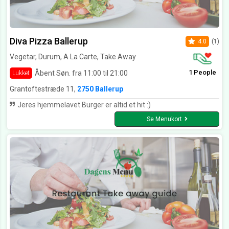
Diva Pizza Ballerup
4.0
(1)
Vegetar, Durum, A La Carte, Take Away
1 People
Åbent Søn. fra 11:00 til 21:00
Lukket
Grantoftestræde 11,
2750 Ballerup
Jeres hjemmelavet Burger er altid et hit :)
Se Menukort