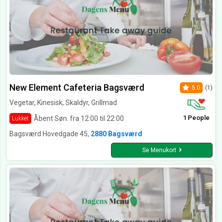
New Element Cafeteria Bagsværd
5.0
(1)
Vegetar, Kinesisk, Skaldyr, Grillmad
1 People
Åbent Søn. fra 12:00 til 22:00
Lukket
Bagsværd Hovedgade 45,
2880 Bagsværd
Se Menukort