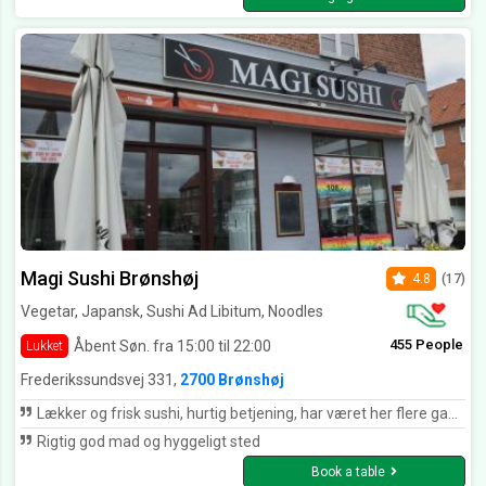
Magi Sushi Brønshøj
4.8
(17)
Vegetar, Japansk, Sushi Ad Libitum, Noodles
455 People
Åbent Søn. fra 15:00 til 22:00
Lukket
Frederikssundsvej 331,
2700 Brønshøj
Lækker og frisk sushi, hurtig betjening, har været her flere gange, og hver gang som forventet. Kommer helt klart igen
Rigtig god mad og hyggeligt sted
Book a table