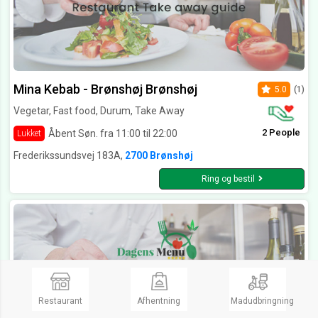
Mina Kebab - Brønshøj Brønshøj
5.0
(1)
Vegetar, Fast food, Durum, Take Away
2 People
Åbent Søn. fra 11:00 til 22:00
Lukket
Frederikssundsvej 183A,
2700 Brønshøj
Ring og bestil
Restaurant
Afhentning
Madudbringning