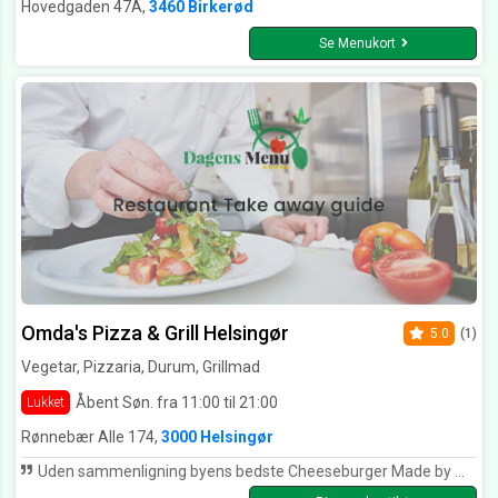
Hovedgaden 47A,
3460 Birkerød
Se Menukort
Omda's Pizza & Grill Helsingør
5.0
(1)
Vegetar, Pizzaria, Durum, Grillmad
Åbent Søn. fra 11:00 til 21:00
Lukket
Rønnebær Alle 174,
3000 Helsingør
Uden sammenligning byens bedste Cheeseburger Made by Muhamed !!