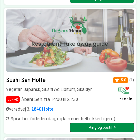
Sushi San Holte
5.0
(1)
Vegetar, Japansk, Sushi Ad Libitum, Skaldyr
1 People
Åbent Søn. fra 14:00 til 21:30
Lukket
Øverødvej 3,
2840 Holte
Spise her forleden dag, og kommer helt sikkert igen :)
Ring og bestil