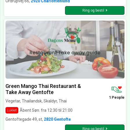
Ordrupvej 66,
2920 Charlottenlund
Ring og bestil
Green Mango Thai Restaurant &
Take Away Gentofte
1 People
Vegetar, Thailandsk, Skaldyr, Thai
Åbent Søn. fra 12:30 til 21:00
Lukket
Gentoftegade 49, st,
2820 Gentofte
Ring og bestil