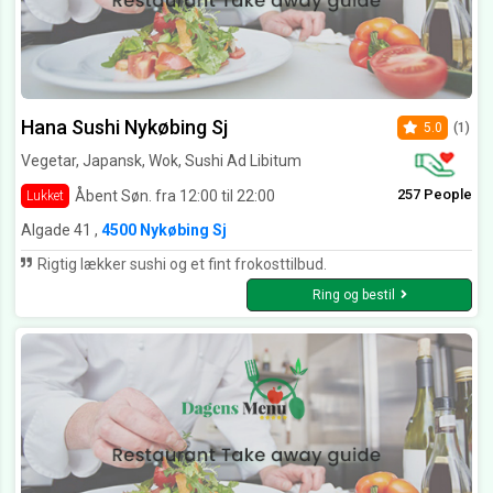
Hana Sushi Nykøbing Sj
5.0
(1)
Vegetar, Japansk, Wok, Sushi Ad Libitum
257 People
Åbent Søn. fra 12:00 til 22:00
Lukket
Algade 41 ,
4500 Nykøbing Sj
Rigtig lækker sushi og et fint frokosttilbud.
Ring og bestil