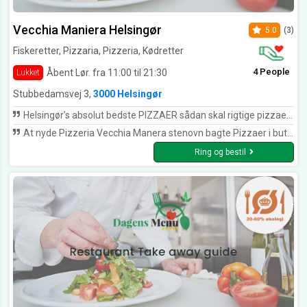
Vecchia Maniera Helsingør
5.0
(3)
Fiskeretter, Pizzaria, Pizzeria, Kødretter
4 People
Åbent Lør. fra 11:00 til 21:30
Lukket
Stubbedamsvej 3,
3000 Helsingør
Helsingør’s absolut bedste PIZZAER sådan skal rigtige pizzaer laves lige som i Italien ( Sicilien )
At nyde Pizzeria Vecchia Manera stenovn bagte Pizzaer i butikken eller tage dem med hjem, evt sammen med Deres øvrige meget spændende egne italienske speciel retter, ja dette er virkelig en stor kolonarisk oplevelse som der "barre skal opleves", Velbekomme.
Ring og bestil