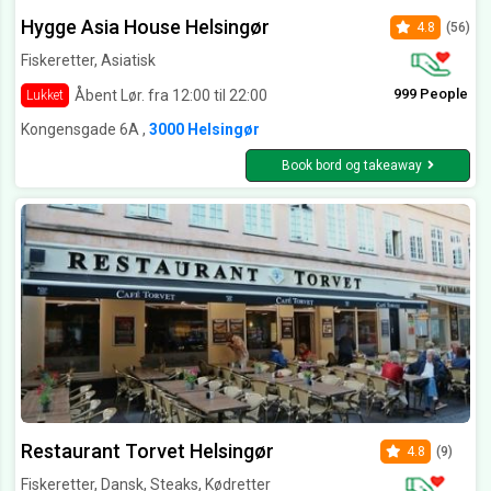
Hygge Asia House Helsingør
4.8
(56)
Fiskeretter, Asiatisk
999 People
Åbent Lør. fra 12:00 til 22:00
Lukket
Kongensgade 6A ,
3000 Helsingør
Book bord og takeaway
Restaurant Torvet Helsingør
4.8
(9)
Fiskeretter, Dansk, Steaks, Kødretter