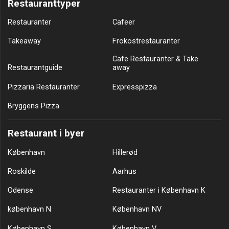
Restauranttyper
Restauranter
Cafeer
Takeaway
Frokostrestauranter
Cafe Restauranter & Take
Restaurantguide
away
Pizzaria Restauranter
Expresspizza
Bryggens Pizza
Restaurant i byer
København
Hillerød
Roskilde
Aarhus
Odense
Restauranter i København K
københavn N
København NV
København S
København V