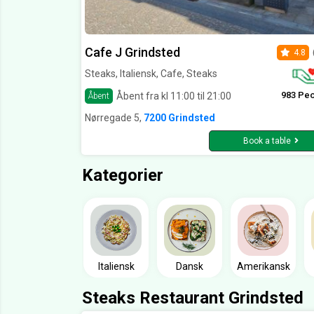
Cafe J Grindsted
4.8
Steaks, Italiensk, Cafe, Steaks
983 Pe
Åbent fra kl 11:00 til 21:00
Åbent
Nørregade 5,
7200 Grindsted
Book a table
Kategorier
Italiensk
Dansk
Amerikansk
Steaks Restaurant Grindsted