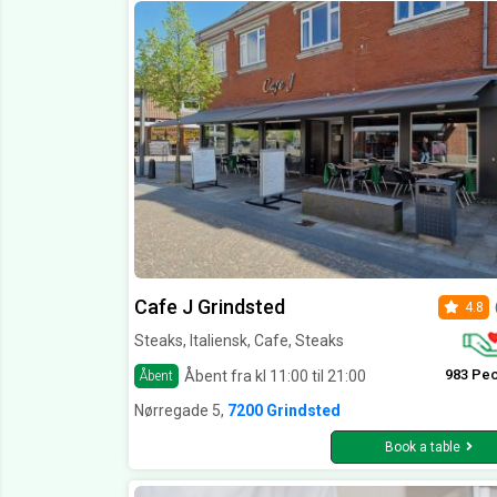
Cafe J Grindsted
4.8
Steaks, Italiensk, Cafe, Steaks
983 Pe
Åbent fra kl 11:00 til 21:00
Åbent
Nørregade 5,
7200 Grindsted
Book a table