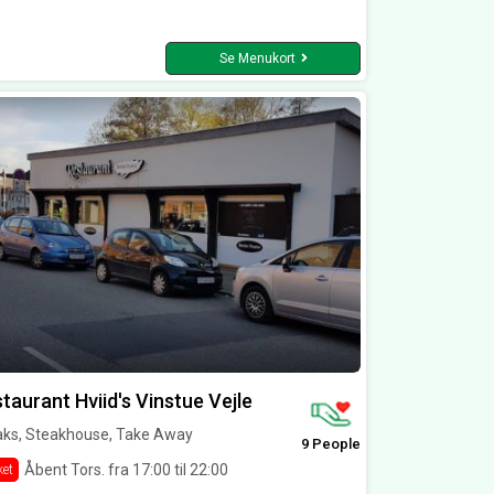
Se Menukort
taurant Hviid's Vinstue Vejle
aks, Steakhouse, Take Away
9 People
Åbent Tors. fra 17:00 til 22:00
ket