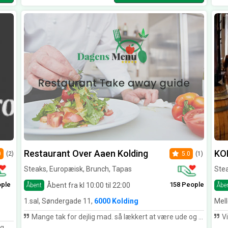
Restaurant Over Aaen Kolding
KOL
0
(2)
5.0
(1)
Steaks, Europæisk, Brunch, Tapas
Stea
ople
158 People
Åbent fra kl 10:00 til 22:00
Åbent
Åbe
1.sal, Søndergade 11,
6000 Kolding
Mel
Mange tak for dejlig mad. så lækkert at være ude og spise igen. Vi kommer helt sikkert igen.
Vi har
ng