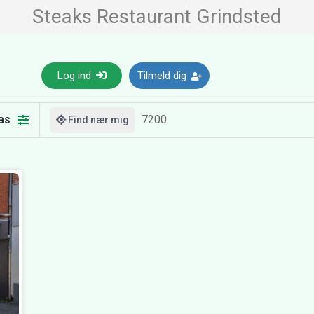
Steaks Restaurant Grindsted
Log ind
Tilmeld dig
as
Find nær mig