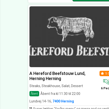
A Hereford Beefstouw Lund,
5.
Herning Herning
Steaks, Steakhouse, Salat, Dessert
6 Pe
Åbent fra kl 11:30 til 22:00
Åbent
Lundvej 14-16,
7400 Herning
Super lækker “forårs menu” og mega god og venlig betjeni