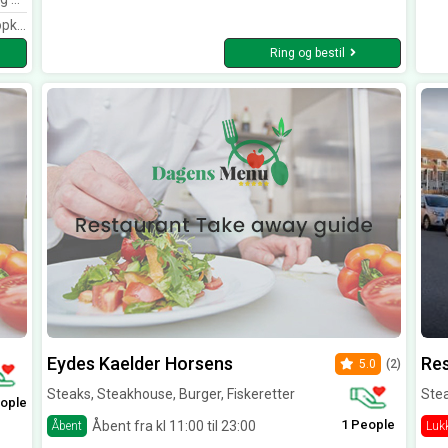
sse
Ring og bestil
Eydes Kaelder Horsens
Res
5.0
(2)
Steaks, Steakhouse, Burger, Fiskeretter
Ste
ople
1 People
Åbent fra kl 11:00 til 23:00
Åbent
Luk