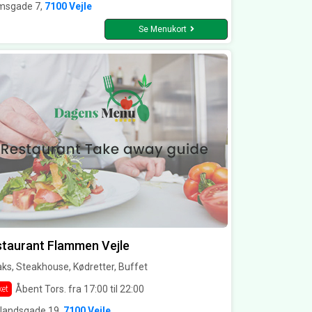
msgade 7,
7100 Vejle
Se Menukort
taurant Flammen Vejle
ks, Steakhouse, Kødretter, Buffet
Åbent Tors. fra 17:00 til 22:00
ket
llandsgade 19,
7100 Vejle