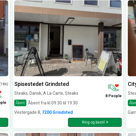
Spisestedet Grindsted
Cit
(186)
Steaks, Dansk, A La Carte, Steaks
Ste
8 People
ople
Åbent fra kl 09:30 til 19:30
Åbent
Åbe
Vestergade 8,
7200 Grindsted
Gam
Ring og bestil