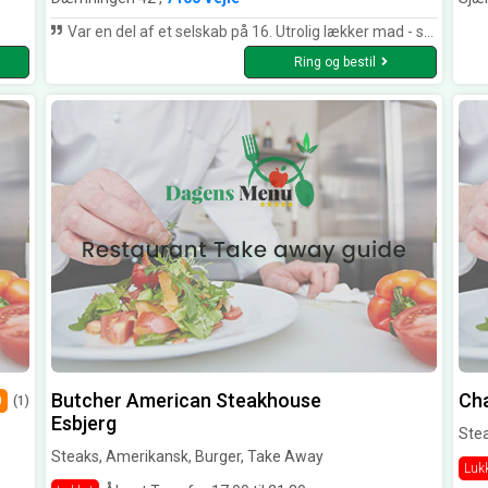
Var en del af et selskab på 16. Utrolig lækker mad - særlig carpaccioen( mellemret ) og and til hovedretten. Vi var alle begejstrede Servicen var venlig og meget i mødekommende Eneste minus .Vi fik huset hvidvin til forretten som var laks— og det var en alt for let vin, der gør sig fint en sommerdag og evt uden ledsagelse af mad, men den var for let og manglede syre til vores valgte forret- blot et tip til at vælge en anen vin, hvis du påtænker laks til forret
Ring og bestil
Butcher American Steakhouse
Cha
0
(1)
Esbjerg
Stea
Steaks, Amerikansk, Burger, Take Away
Luk