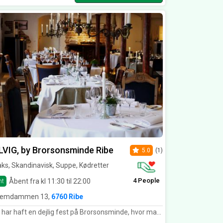
VIG, by Brorsonsminde Ribe
5.0
(1)
ks, Skandinavisk, Suppe, Kødretter
4 People
Åbent fra kl 11:30 til 22:00
nt
lemdammen 13,
6760 Ribe
 haft en dejlig fest på Brorsonsminde, hvor maden blev leveret af Kolvig. Rigtig dejlig menu med spændende vine til. Kan varmt anbefales