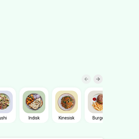
Sandwic
ushi
Indisk
Kinesisk
Burger