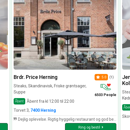
Brdr. Price Herning
Jen
5.0
(1)
Kol
Steaks, Skandinavisk, Friske grøntsager,
Suppe
Stea
6503 People
Kødr
Åbent fra kl 12:00 til 22:00
Åbent
Åbe
Torvet 3,
7400 Herning
Sko
Dejlig oplevelse. Rigtig hyggelig restaurant og god betjening. Vi fik et glas champagne med to østers som appetitvækker, og det var virkelig lækkert. Derefter hhv tatar og og en dejlig mør søndagsbøf. Vi var yderst tilfredse.
Ring og bestil