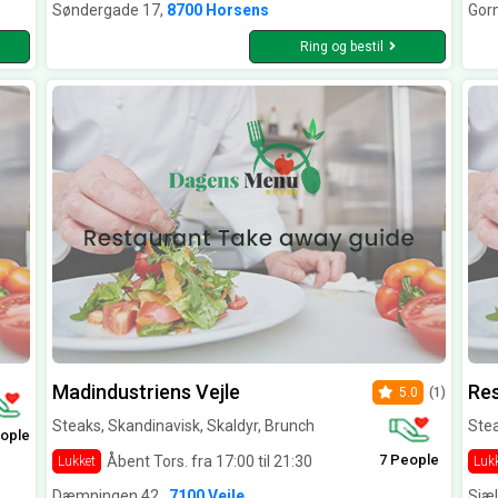
Søndergade 17,
8700 Horsens
Gor
Ring og bestil
Madindustriens Vejle
Res
5.0
(1)
Steaks, Skandinavisk, Skaldyr, Brunch
Stea
ople
7 People
Åbent Tors. fra 17:00 til 21:30
Lukket
Luk
Dæmningen 42 ,
7100 Vejle
Sjæ