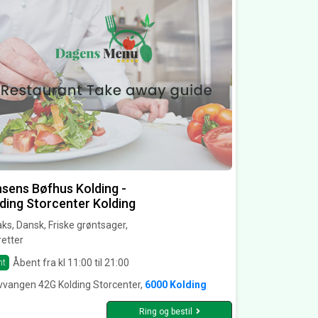
sens Bøfhus Kolding -
ding Storcenter Kolding
ks, Dansk, Friske grøntsager,
etter
Åbent fra kl 11:00 til 21:00
nt
vvangen 42G Kolding Storcenter,
6000 Kolding
Ring og bestil