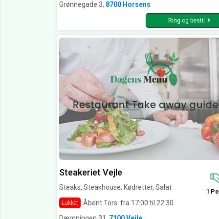
Grønnegade 3,
8700 Horsens
Ring og bestil
Steakeriet Vejle
Steaks, Steakhouse, Kødretter, Salat
1 Pe
Åbent Tors. fra 17:00 til 22:30
Lukket
Dæmningen 31,
7100 Vejle