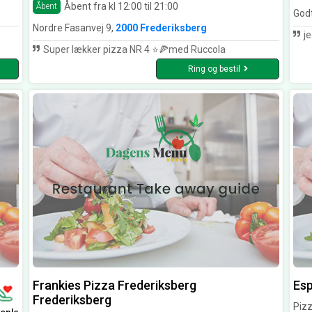
Åbent fra kl 12:00 til 21:00
Åbent
God
Nordre Fasanvej 9,
2000 Frederiksberg
jeg har
Super lækker pizza NR 4 ⭐️🍕med Ruccola
Ring og bestil
Frankies Pizza Frederiksberg
Esp
Frederiksberg
Pizz