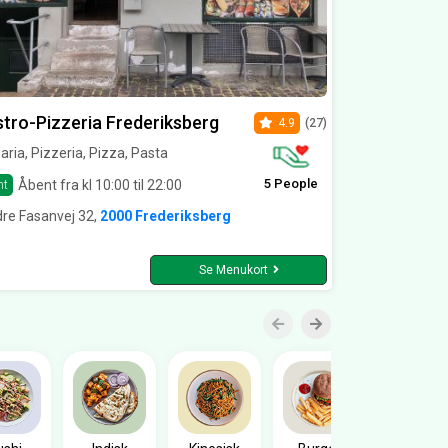
tro-Pizzeria Frederiksberg
4.9
(27)
aria, Pizzeria, Pizza, Pasta
5 People
Åbent fra kl 10:00 til 22:00
nt
re Fasanvej 32,
2000 Frederiksberg
Se Menukort
Sandwic