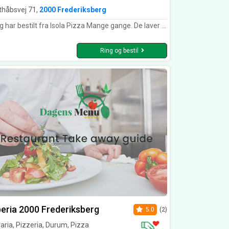
thåbsvej 71,
2000 Frederiksberg
 bestilt fra Isola Pizza Mange gange. De laver virkelig god mad og meget venlig personale. Min yndlings pizza er fuldkorns pizza-Frederiksberg special Nr 8
Ring og bestil
eria 2000 Frederiksberg
5.0
(2)
aria, Pizzeria, Durum, Pizza