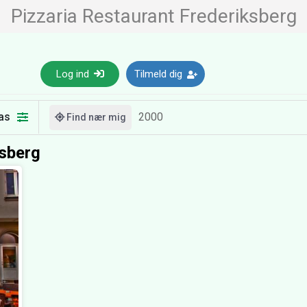
Pizzaria Restaurant Frederiksberg
Log ind
Tilmeld dig
as
Find nær mig
ksberg