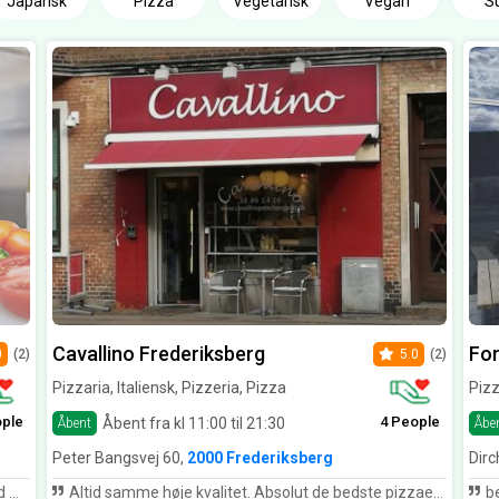
Japansk
Pizza
Vegetarisk
Vegan
S
Cavallino Frederiksberg
For
0
(2)
5.0
(2)
Pizzaria, Italiensk, Pizzeria, Pizza
Pizz
ople
4 People
Åbent fra kl 11:00 til 21:30
Åbent
Åbe
Peter Bangsvej 60,
2000 Frederiksberg
Dirc
lah
Altid samme høje kvalitet. Absolut de bedste pizzaer på Frederiksberg. Forvent ikke en klistret og gennemvædet pizza, med alt for meget fyld og dårlige råvarer. Vores go-to-place, når der skal pizza på menuen herhjemme.
be