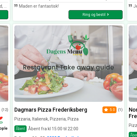
SUPER
Maden er fantastisk!
Jeg har
Ring og bestil
Dagmars Pizza Frederiksberg
Non
(12)
5.0
(1)
Fre
Pizzaria, Italiensk, Pizzeria, Pizza
Pizz
ople
Åbent fra kl 15:00 til 22:00
Åbent
Åbe