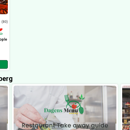
(80)
ople
berg