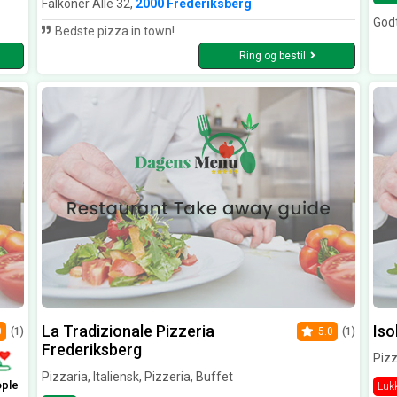
Falkoner Alle 32,
2000 Frederiksberg
God
Bedste pizza in town!
Ring og bestil
La Tradizionale Pizzeria
Iso
0
(1)
5.0
(1)
Frederiksberg
Pizz
Pizzaria, Italiensk, Pizzeria, Buffet
ople
Luk