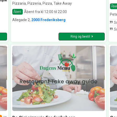
ople
Pizzaria, Pizzeria, Pizza, Take Away
Åbe
Åbent fra kl 12:00 til 22:00
Åbent
Pete
Allegade 2,
2000 Frederiksberg
S
Su
Ring og bestil