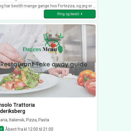
 bestilt mange gange hos Fortezza, og jeg er aldrig blevet skuffet. Maden er altid frisk og velsmagende og klar til tiden. Elsker deres Mexicansk Pizza ????
Ring og bestil
solo Trattoria
deriksberg
aria, Italiensk, Pizza, Pasta
Åbent fra kl 12:00 til 21:00
nt