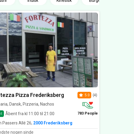
ushi
Indisk
Kinesisk
Burger
tezza Pizza Frederiksberg
5.0
(4)
aria, Dansk, Pizzeria, Nachos
783 People
Åbent fra kl 11:00 til 21:00
nt
h Passers Allé 26,
2000 Frederiksberg
dste nogen sinde