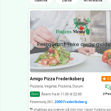
Italiensk
Dansk
Amerikansk
Amigo Pizza Frederiksberg
5.
Pizzaria, Vegetar, Pizzeria, Durum
2 Pe
Åbent fra kl 11:00 til 22:00
Åbent
Finsensvej 261,
2000 Frederiksberg
shabbas jeg svæver på min mor i laver fucking god mad...!! gå ind og bestil nu. yal