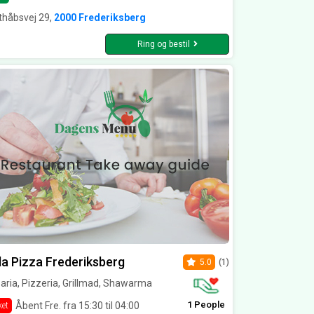
thåbsvej 29,
2000 Frederiksberg
Ring og bestil
la Pizza Frederiksberg
5.0
(1)
aria, Pizzeria, Grillmad, Shawarma
1 People
Åbent Fre. fra 15:30 til 04:00
ket