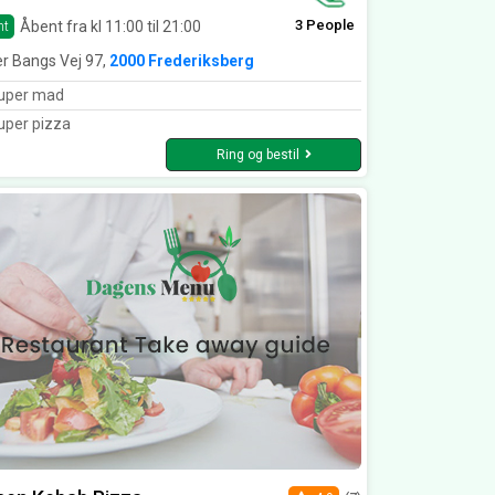
3 People
Åbent fra kl 11:00 til 21:00
nt
r Bangs Vej 97,
2000 Frederiksberg
uper mad
per pizza
Ring og bestil