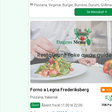
Pizzaria, Vegetar, Burger, Burritos, Durum, Grillmad, Kødretter, Kebab, Nachos, Pasta, Pizza, Salat 
Se Menukort
Forno a Legna Frederiksberg
4.8
Pizzaria, Italiensk
708 Pe
Åbent fra kl 11:00 til 22:00
Åbent