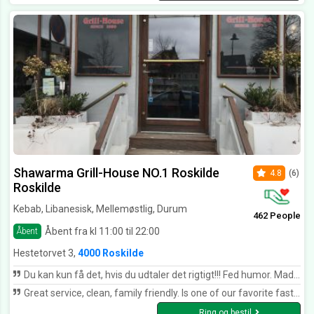
Shawarma Grill-House NO.1 Roskilde
4.8
(6)
Roskilde
Kebab, Libanesisk, Mellemøstlig, Durum
462 People
Åbent fra kl 11:00 til 22:00
Åbent
Hestetorvet 3,
4000 Roskilde
Du kan kun få det, hvis du udtaler det rigtigt!!! Fed humor. Maden til tiden, god dyb smag, fint kød, og nok...kan varmt anbefales. *****
Great service, clean, family friendly. Is one of our favorite fast-food places in Roskilde
Ring og bestil