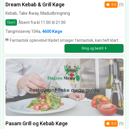
Dream Kebab & Grill Køge
5.0
(1)
Kebab, Take Away, Madudbringning
Åbent fra kl 11:00 til 21:00
Åbent
Tangmosevej 104a,
4600 Køge
Fantastisk oplevelse! Kødet smager fantastisk, kan helt klart anbefales. Køges absolut bedste sted!
Ring og bestil
Pasam Grill og Kebab Køge
5.0
(1)