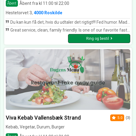
Åbent fra kl 11:00 til 22:00
Åbent
Hestetorvet 3,
4000 Roskilde
Du kan kun få det, hvis du udtaler det rigtigt!!! Fed humor. Maden til tiden, god dyb smag, fint kød, og nok...kan varmt anbefales. *****
Great service, clean, family friendly. Is one of our favorite fast-food places in Roskilde
Ring og bestil
Viva Kebab Vallensbæk Strand
5.0
(3)
Kebab, Vegetar, Durum, Burger