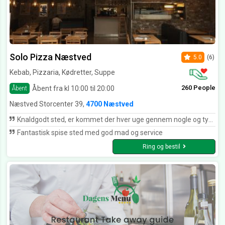
Solo Pizza Næstved
5.0
(6)
Kebab, Pizzaria, Kødretter, Suppe
260 People
Åbent fra kl 10:00 til 20:00
Åbent
Næstved Storcenter 39,
4700 Næstved
Knaldgodt sted, er kommet der hver uge gennem nogle og tyve år.. Kan stærkt anbefales. Altid perfekt og venlig betjening.
Fantastisk spise sted med god mad og service
Ring og bestil