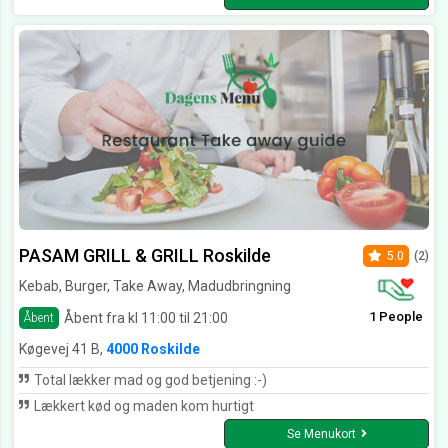
PASAM GRILL & GRILL Roskilde
5.0
(2)
Kebab, Burger, Take Away, Madudbringning
1 People
Åbent fra kl 11:00 til 21:00
Åbent
Køgevej 41 B,
4000 Roskilde
Total lækker mad og god betjening :-)
Lækkert kød og maden kom hurtigt
Se Menukort