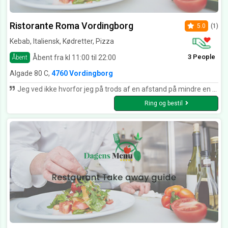
Ristorante Roma Vordingborg
5.0
(1)
Kebab, Italiensk, Kødretter, Pizza
3 People
Åbent fra kl 11:00 til 22:00
Åbent
Algade 80 C,
4760 Vordingborg
Jeg ved ikke hvorfor jeg på trods af en afstand på mindre en halvtreds meter fra hvor jeg bor. Ikke har besøgt Roma noget oftere. Nu har jeg inden for de sidste tre uger, besøgt Roma og det har begge gange været en rigtig god oplevelse med veltilberedt mad i hyggelige omgivelser. Maden er autentisk og personalet er søde og rare.. Jeg siger tak for dejlig mad og vi ses snart igen :-)
Ring og bestil