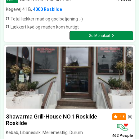
Køgevej 41 B,
4000 Roskilde
Total lækker mad og god betjening :-)
Lækkert kød og maden kom hurtigt
Se Menukort
Shawarma Grill-House NO.1 Roskilde
4.8
(6)
Roskilde
Kebab, Libanesisk, Mellemøstlig, Durum
462 People