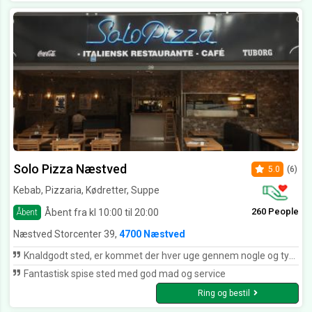
Solo Pizza Næstved
5.0
(6)
Kebab, Pizzaria, Kødretter, Suppe
260 People
Åbent fra kl 10:00 til 20:00
Åbent
Næstved Storcenter 39,
4700 Næstved
Knaldgodt sted, er kommet der hver uge gennem nogle og tyve år.. Kan stærkt anbefales. Altid perfekt og venlig betjening.
Fantastisk spise sted med god mad og service
Ring og bestil