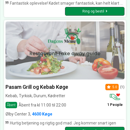
Fantastisk oplevelse! Kødet smager fantastisk, kan helt klart anbefales. Køges absolut bedste sted!
Ring og bestil
Pasam Grill og Kebab Køge
5.0
(1)
Kebab, Tyrkisk, Durum, Kødretter
1 People
Åbent fra kl 11:00 til 22:00
Åbent
Ølby Center 3,
4600 Køge
Hurtig betjening og rigtig god mad. Jeg kommer snart igen