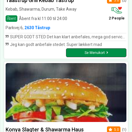
Taastrup Grill Kebab Tåstrup
5.0
(2)
Kebab, Shawarma, Durum, Take Away
2 People
Åbent fra kl 11:00 til 24:00
Åbent
Parkvej 6,
2630 Tåstrup
SUPER GODT STED Det kan klart anbefales, mega god service! Mega lækre pizzaer, kunne gifte mig med pizzaerne<33333
Jeg kan godt anbefale stedet. Super lækkert mad
Se Menukort
Konya Slagter & Shawarma Haus
5.0
(1)