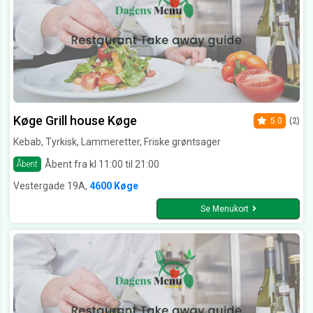
Køge Grill house Køge
5.0
(2)
Kebab, Tyrkisk, Lammeretter, Friske grøntsager
Åbent fra kl 11:00 til 21:00
Åbent
Vestergade 19A,
4600 Køge
Se Menukort