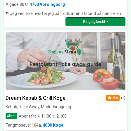
Algade 80 C,
4760 Vordingborg
Jeg ved ikke hvorfor jeg på trods af en afstand på mindre en halvtreds meter fra hvor jeg bor. Ikke har besøgt Roma noget oftere. Nu har jeg inden for de sidste tre uger, besøgt Roma og det har begge gange været en rigtig god oplevelse med veltilberedt mad i hyggelige omgivelser. Maden er autentisk og personalet er søde og rare.. Jeg siger tak for dejlig mad og vi ses snart igen :-)
Ring og bestil
Dream Kebab & Grill Køge
5.0
(1)
Kebab, Take Away, Madudbringning
Åbent fra kl 11:00 til 21:00
Åbent
Tangmosevej 104a,
4600 Køge