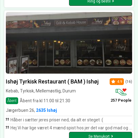
Ring og bestil
Ishøj Tyrkisk Restaurant ( BAM ) Ishøj
4.9
(16)
Kebab, Tyrkisk, Mellemøstlig, Durum
257 People
Åbent fra kl 11:00 til 21:30
Åbent
Jægerbuen 26,
2635 Ishøj
Håber i sætter jeres priser ned, da alt er steget :(
Hej Vi har lige været 4 mænd spist hos jer det var god mad og lækkert og vi har bedt om to kabab minus ris (kun ris)men når jeg kom hjem og open det der var en overraske fordi der var kun to hell kabab plus to små stykke i ikke noget andan som homos elle jajek eller brød Jeg sende billede med så kan kan i se hvordan så ud Men alligevel jeg tror det var en fejle Mvh Jamal
Se Menukort