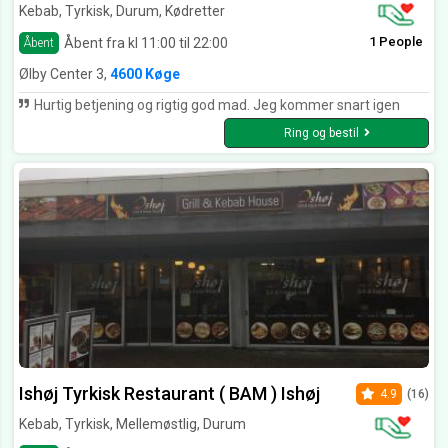
Kebab, Tyrkisk, Durum, Kødretter
1 People
Åbent fra kl 11:00 til 22:00
Åbent
Ølby Center 3,
4600 Køge
Hurtig betjening og rigtig god mad. Jeg kommer snart igen
Ring og bestil
Ishøj Tyrkisk Restaurant ( BAM ) Ishøj
4.9
(16)
Kebab, Tyrkisk, Mellemøstlig, Durum