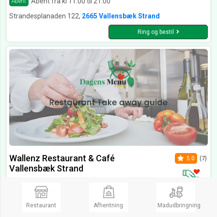
Åbent fra kl 11:00 til 21:00
Åbent
Strandesplanaden 122,
2665 Vallensbæk Strand
Ring og bestil
Wallenz Restaurant & Café
5.0
(7)
Vallensbæk Strand
Kebab, Italiensk, Lasagne, Gryderetter
689 People
Åbent fra kl 11:00 til 22:00
Åbent
Restaurant
Afhentning
Madudbringning
Vallensbæk stationstorv 21,
2665 Vallensbæk Strand