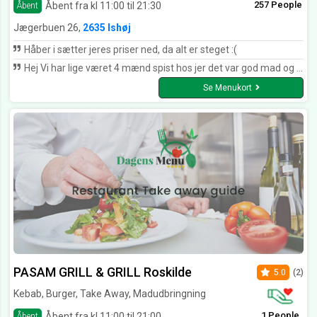
257 People
Åbent fra kl 11:00 til 21:30
Åbent
Jægerbuen 26,
2635 Ishøj
Håber i sætter jeres priser ned, da alt er steget :(
Hej Vi har lige været 4 mænd spist hos jer det var god mad og lækkert og vi har bedt om to kabab minus ris (kun ris)men når jeg kom hjem og open det der var en overraske fordi der var kun to hell kabab plus to små stykke i ikke noget andan som homos elle jajek eller brød Jeg sende billede med så kan kan i se hvordan så ud Men alligevel jeg tror det var en fejle Mvh Jamal
Se Menukort
PASAM GRILL & GRILL Roskilde
5.0
(2)
Kebab, Burger, Take Away, Madudbringning
1 People
Åbent fra kl 11:00 til 21:00
Åbent