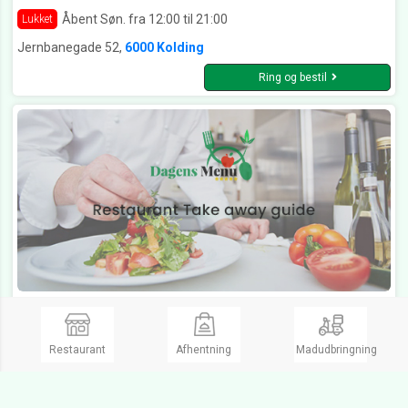
Åbent Søn. fra 12:00 til 21:00
Lukket
Jernbanegade 52,
6000 Kolding
Ring og bestil
Lamars Pizza Kolding
Pizza, Pizzaria, Durum, Grillmad
Restaurant
Afhentning
Madudbringning
Åbent Søn. fra 15:00 til 21:00
Lukket
Søndergade 25,
6000 Kolding