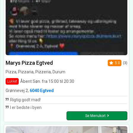
Marys Pizza Egtved
5.0
(3)
Pizza, Pizzaria, Pizzeria, Durum
Åbent Søn. fra 15:00 til 20:30
Lukket
Grønnevej 2,
6040 Egtved
Rigtig godt mad!
I er bedste i byen
Se Menukort