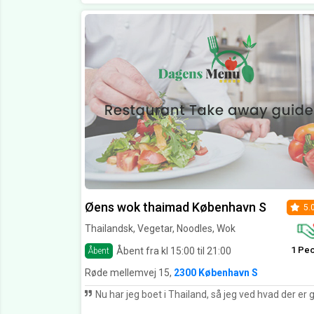
Øens wok thaimad København S
5.
Thailandsk, Vegetar, Noodles, Wok
1 Pe
Åbent fra kl 15:00 til 21:00
Åbent
Røde mellemvej 15,
2300 København S
Nu har jeg boet i Thailand, så jeg ved hvad der er godt og hvad der ikke er godt thai mad. Jeg må sige at Øens Wok laver det bedste Thai mad som jeg har smagt i Danmark. Det er næsten som om at spise i Thailand igen. Kan kla