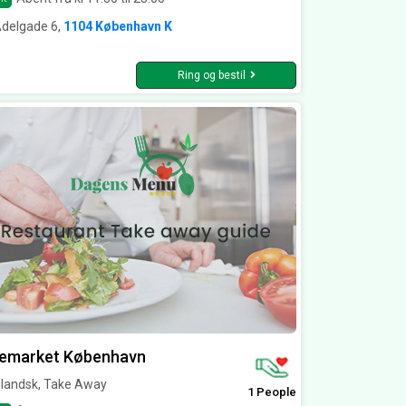
Adelgade 6,
1104 København K
Ring og bestil
cemarket København
ilandsk, Take Away
1 People