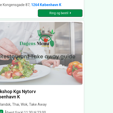
re Kongensgade 87,
1264 København K
Ring og bestil
kshop Kgs Nytorv
benhavn K
landsk, Thai, Wok, Take Away
Åbent fra kl 11:30 til 23:00
nt