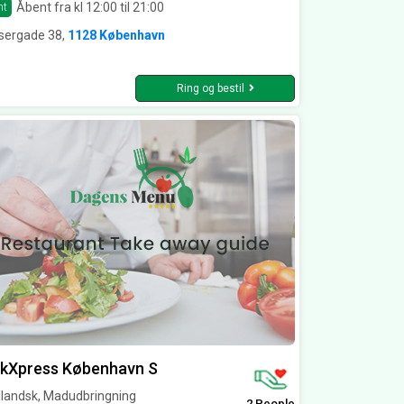
Åbent fra kl 12:00 til 21:00
nt
sergade 38,
1128 København
Ring og bestil
kXpress København S
ilandsk, Madudbringning
2 People