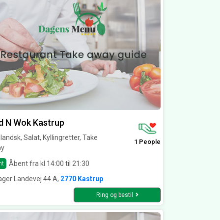
d N Wok Kastrup
landsk, Salat, Kyllingretter, Take
1 People
y
Åbent fra kl 14:00 til 21:30
nt
ger Landevej 44 A,
2770 Kastrup
Ring og bestil