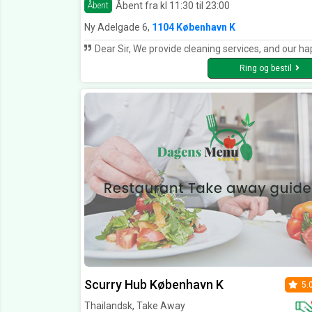
Åbent fra kl 11:30 til 23:00
Åbent
Ny Adelgade 6,
1104 København K
Dear Sir, We provide cleaning services, and our happy customers include commercial, domestic, and business customers. We provide high-quality services while our payments are very reasonable. If you give us a chance, we would like to meet with you to discuss your needs, and we would also like to discuss in detail how our services can benefit you. I hope you will consider our application for the best cleaning services. I will be waiting for your positive response. Sincerely Y
Ring og bestil
Scurry Hub København K
5.
Thailandsk, Take Away