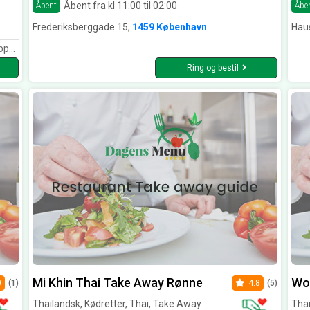
Åbent fra kl 11:00 til 02:00
Åbent
Åbe
Frederiksberggade 15,
1459 København
Hau
ours, Mattirengøring
Ring og bestil
Mi Khin Thai Take Away Rønne
Wo
0
(1)
4.8
(5)
Thailandsk, Kødretter, Thai, Take Away
Tha