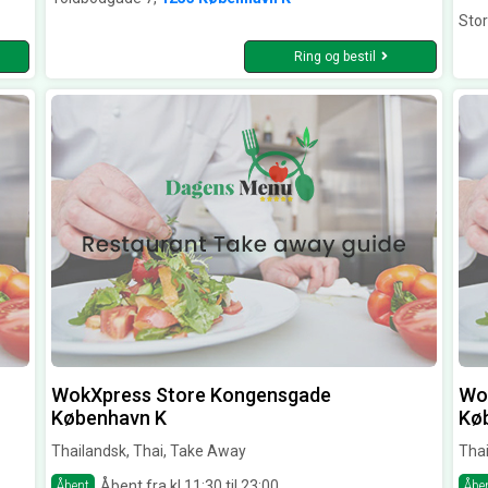
Sto
Ring og bestil
WokXpress Store Kongensgade
Wo
København K
Kø
Thailandsk, Thai, Take Away
Thai
Åbent fra kl 11:30 til 23:00
Åbent
Åbe