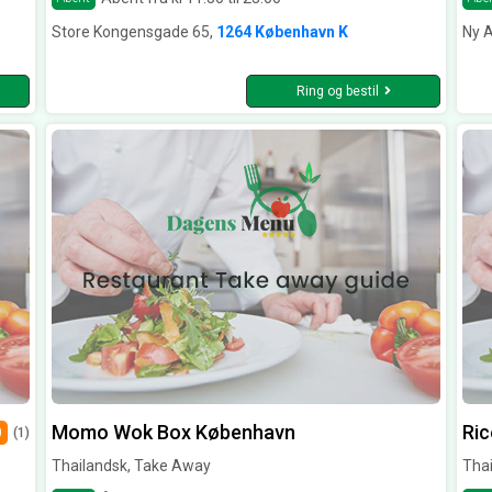
Store Kongensgade 65,
1264 København K
Ny 
Ring og bestil
Momo Wok Box København
Ri
0
(1)
Thailandsk, Take Away
Tha