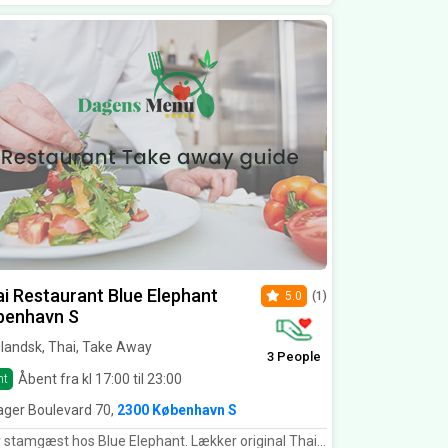
i Restaurant Blue Elephant
5.0
(1)
benhavn S
landsk, Thai, Take Away
3 People
Åbent fra kl 17:00 til 23:00
nt
ger Boulevard 70,
2300 København S
 stamgæst hos Blue Elephant. Lækker original Thaimad. Altid.