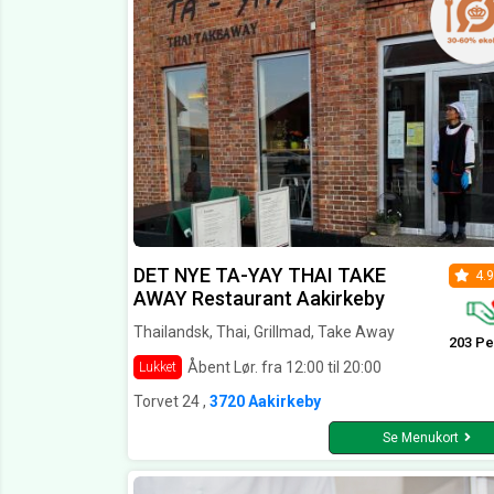
DET NYE TA-YAY THAI TAKE
4.9
AWAY Restaurant Aakirkeby
Thailandsk, Thai, Grillmad, Take Away
203 Pe
Åbent Lør. fra 12:00 til 20:00
Lukket
Torvet 24 ,
3720 Aakirkeby
Se Menukort