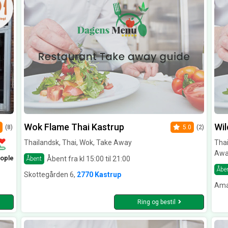
Wok Flame Thai Kastrup
Wil
(8)
5.0
(2)
Thailandsk, Thai, Wok, Take Away
Thai
Awa
ople
Åbent fra kl 15:00 til 21:00
Åbent
Åbe
Skottegården 6,
2770 Kastrup
Ama
Ring og bestil