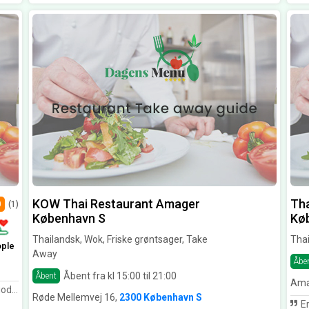
KOW Thai Restaurant Amager
Tha
0
(1)
København S
Kø
Thailandsk, Wok, Friske grøntsager, Take
Thai
ople
Away
Åbe
Åbent fra kl 15:00 til 21:00
Åbent
Ama
rt anbefales.
Røde Mellemvej 16,
2300 København S
Er