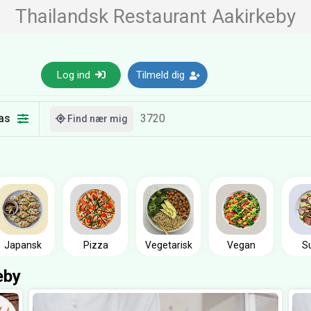
Thailandsk Restaurant Aakirkeby
Log ind
Tilmeld dig
as
Find nær mig
Japansk
Pizza
Vegetarisk
Vegan
S
eby