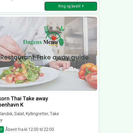
Ring og bestil
orn Thai Take away
benhavn K
landsk, Salat, Kyllingretter, Take
y
Åbent fra kl 12:00 til 22:00
nt