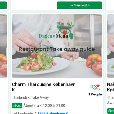
Se Menukort
Charm Thai cuisine København
Nak
K
Kø
1 People
Thailandsk, Take Away
Thai
Awa
Åbent fra kl 12:00 til 21:00
Åbent
Åbe
Toldbodgade 7,
1253 København K