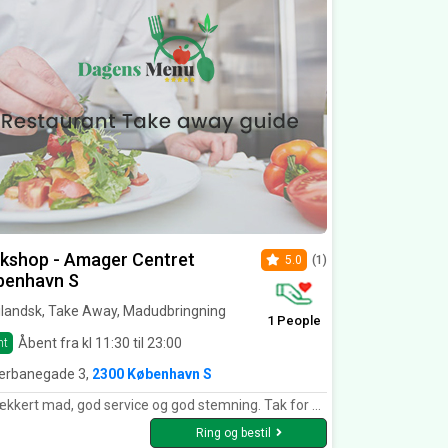
kshop - Amager Centret
5.0
(1)
benhavn S
ilandsk, Take Away, Madudbringning
1 People
Åbent fra kl 11:30 til 23:00
nt
erbanegade 3,
2300 København S
kkert mad, god service og god stemning. Tak for en dejlig aften
Ring og bestil