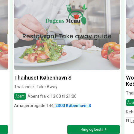
Thaihuset København S
Wo
Kø
Thailandsk, Take Away
Tha
Åbent fra kl 13:00 til 21:00
Åbent
Åbe
Amagerbrogade 144,
2300 København S
Reb
Læ
Ring og bestil