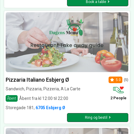
Book a table
Pizzaria Italiano Esbjerg Ø
5.0
(5)
Sandwich, Pizzaria, Pizzeria, A La Carte
2 People
Åbent fra kl 12:00 til 22:00
Åbent
Storegade 181,
6705 Esbjerg Ø
Ring og bestil