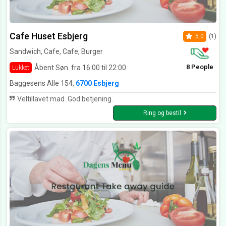
Cafe Huset Esbjerg
5.0
(1)
Sandwich, Cafe, Cafe, Burger
8 People
Åbent Søn. fra 16:00 til 22:00
Lukket
Baggesens Alle 154,
6700 Esbjerg
Veltillavet mad. God betjening.
Ring og bestil