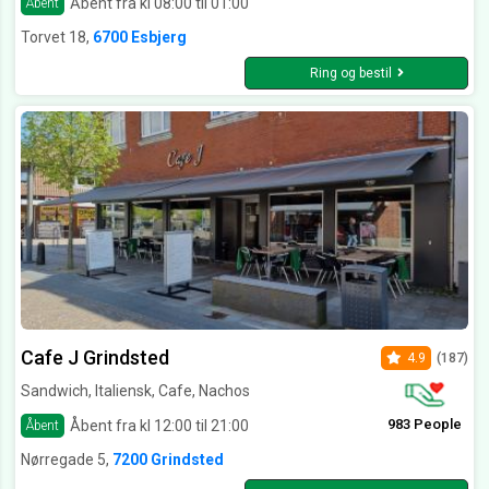
Åbent fra kl 08:00 til 01:00
Åbent
Torvet 18,
6700 Esbjerg
Ring og bestil
Cafe J Grindsted
4.9
(187)
Sandwich, Italiensk, Cafe, Nachos
983 People
Åbent fra kl 12:00 til 21:00
Åbent
Nørregade 5,
7200 Grindsted