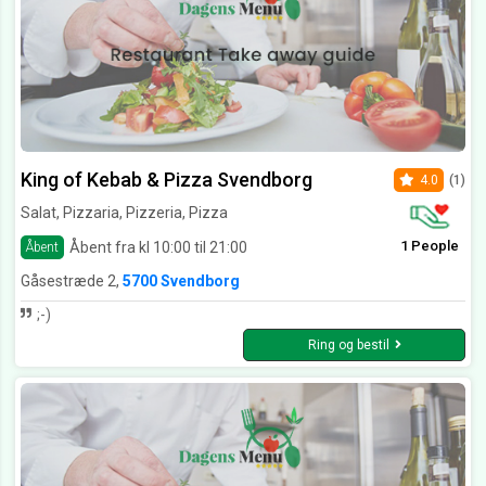
King of Kebab & Pizza Svendborg
4.0
(1)
Salat, Pizzaria, Pizzeria, Pizza
1 People
Åbent fra kl 10:00 til 21:00
Åbent
Gåsestræde 2,
5700 Svendborg
;-)
Ring og bestil