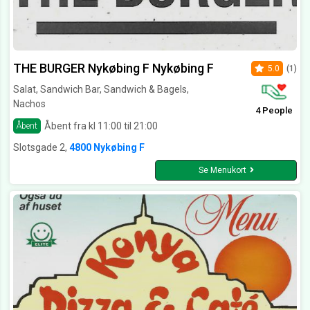
THE BURGER Nykøbing F Nykøbing F
5.0
(1)
Salat, Sandwich Bar, Sandwich & Bagels,
Nachos
4 People
Åbent fra kl 11:00 til 21:00
Åbent
Slotsgade 2,
4800 Nykøbing F
Se Menukort