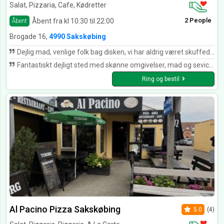
Salat, Pizzaria, Cafe, Kødretter
2 People
Åbent fra kl 10:30 til 22:00
Åbent
Brogade 16,
4990 Sakskøbing
Dejlig mad, venlige folk bag disken, vi har aldrig været skuffede når vi har fået mad herfra, vores varmeste anbefalinger. Tak for mad🥰
Fantastiskt dejligt sted med skønne omgivelser, mad og sevice er ????. Dette er virkelig mit yndlingssted i byen. Maden ordnes på en meget kunstnerisk måde. Det er rent faktiskt kunst, som til og med smager guddommeligt. Tak Café Da Vinci
Ring og bestil
Al Pacino Pizza Sakskøbing
5.0
(4)