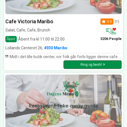
Cafe Victoria Maribo
5.0
(1)
Salat, Cafe, Cafe, Brunch
3206 People
Åbent fra kl 11:00 til 22:00
Åbent
Lollands Centeret 26,
4930 Maribo
Midt i det lille butik center, vor folk går forbi ligger denne cafe som saver de mest spændene mader ratter hvor man nok må sige at kokken har tænk over det at lave en ren smagsoplevelse. serveringen var hurtigt, og høflig. Med en spændene miljø. En rigtig super oplevelse, jeg kan varmt anbefale andre. I bund og grund en meget god oplevelse. Prisen er også meget fornuftig.
Ring og bestil