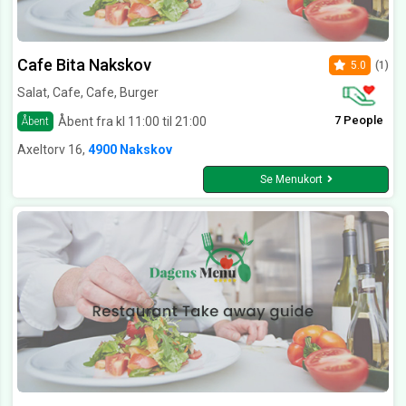
Cafe Bita Nakskov
5.0
(1)
Salat, Cafe, Cafe, Burger
7 People
Åbent fra kl 11:00 til 21:00
Åbent
Axeltorv 16,
4900 Nakskov
Se Menukort