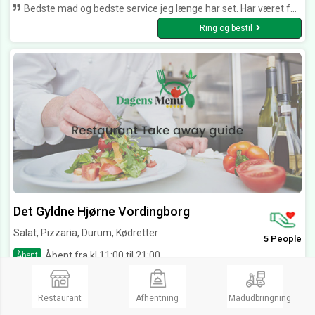
Bedste mad og bedste service jeg længe har set. Har været forbi mange forskellige pizzaria i Vordingborg Pappas, gyldne hjørne og hvad ved jeg. Troede altid jeg havde smagt på en god pizza, men efter jeg har spist på Costa del sol har jeg virkelig fundet ud af hvordan pizza’er skal smages. KAN KLAR ANBEFALES UDEN TVIVL BYENS BEDSTE
Ring og bestil
Det Gyldne Hjørne Vordingborg
Salat, Pizzaria, Durum, Kødretter
5 People
Åbent fra kl 11:00 til 21:00
Åbent
Kuskevej 2,
4760 Vordingborg
Restaurant
Afhentning
Madudbringning
Ring og bestil