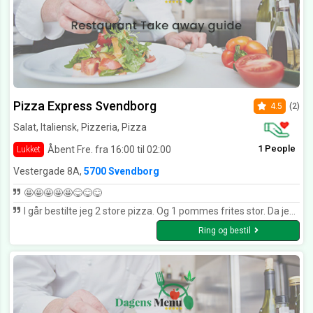
Pizza Express Svendborg
4.5
(2)
Salat, Italiensk, Pizzeria, Pizza
1 People
Åbent Fre. fra 16:00 til 02:00
Lukket
Vestergade 8A,
5700 Svendborg
🤩🤩🤩🤩🤩😋😋😋
I går bestilte jeg 2 store pizza. Og 1 pommes frites stor. Da jeg hentede var den og varm da jeg kom hjem det gør mig glad pizza var hjemlavet og smagte godt men mangel på karry eller hjemmelavet. Måske var der ikke karry på min karry pizza.
Ring og bestil