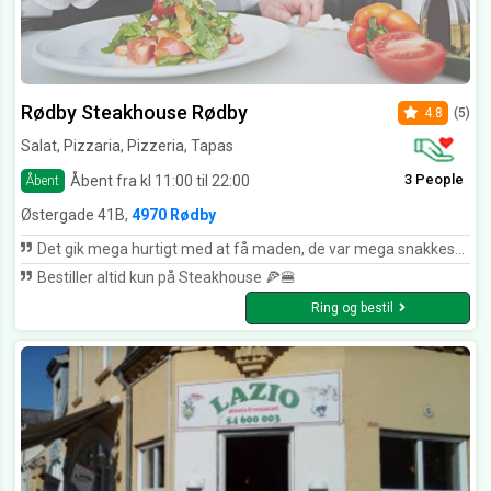
Rødby Steakhouse Rødby
4.8
(5)
Salat, Pizzaria, Pizzeria, Tapas
3 People
Åbent fra kl 11:00 til 22:00
Åbent
Østergade 41B,
4970 Rødby
Det gik mega hurtigt med at få maden, de var mega snakkesalige og søde imod alle deres kunder. Det var mega lækkert mad og en god pris. Jeg ville helt klart komme igen😁
Bestiller altid kun på Steakhouse 🍕🍔
Ring og bestil