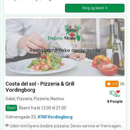
Ring og bestil
Costa del sol - Pizzeria & Grill
5.0
(4)
Vordingborg
Salat, Pizzaria, Pizzeria, Nachos
8 People
Åbent fra kl 12:00 til 21:00
Åbent
Volmersgade 23,
4760 Vordingborg
Uden tvivl byens bedste pizzaria. Deres service er fremragende, pizza velsmagende og man går altid derfra med et smil.