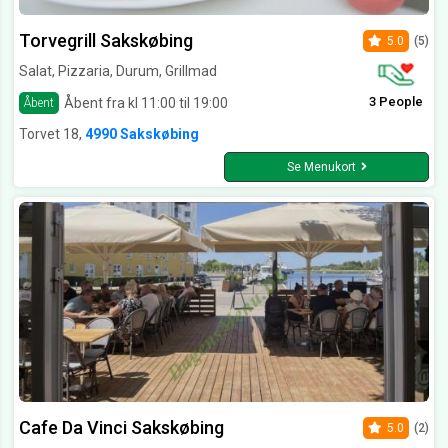
Torvegrill Sakskøbing
5.0
(5)
Salat, Pizzaria, Durum, Grillmad
3 People
Åbent fra kl 11:00 til 19:00
Åbent
Torvet 18,
4990 Sakskøbing
Se Menukort
Cafe Da Vinci Sakskøbing
5.0
(2)