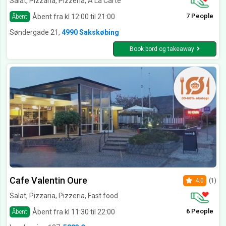
Salat, Pizzaria, Pizzeria, A La Carte
7 People
Åbent fra kl 12:00 til 21:00
Åbent
Søndergade 21,
4990 Sakskøbing
Book bord og takeaway
Cafe Valentin Oure
4.0
(1)
Salat, Pizzaria, Pizzeria, Fast food
6 People
Åbent fra kl 11:30 til 22:00
Åbent