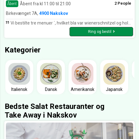
2 People
Åbent fra kl 11:00 til 21:00
Åbent
Birkevænget 7A,
4900 Nakskov
Vi bestilte tre menuer ´, hvilket bla var wienerschnitzel og hold op hvor smagte det godt. Det kan klart anbefales. Alt i top!
Ring og bestil
Kategorier
Italiensk
Dansk
Amerikansk
Japansk
Bedste Salat Restauranter og
Take Away i Nakskov