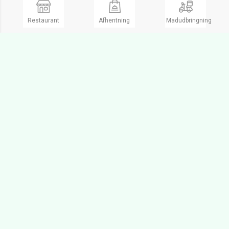
Restaurant
Afhentning
Madudbringning
Tisvilde Bio Bistro Tisvildeleje
Take Away
Lukket
Hovedgaden 38,
3220 Tisvildeleje
Ring og bestil