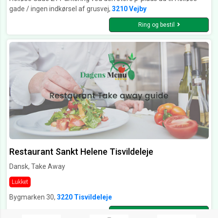
gade / ingen indkørsel af grusvej,
3210 Vejby
Ring og bestil
Restaurant Sankt Helene Tisvildeleje
Dansk, Take Away
Lukket
Bygmarken 30,
3220 Tisvildeleje
Ring og bestil