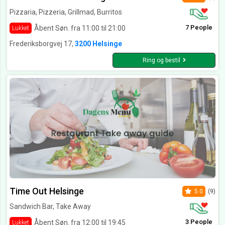
Pizzaria, Pizzeria, Grillmad, Burritos
7 People
Åbent Søn. fra 11:00 til 21:00
Lukket
Frederiksborgvej 17,
3200 Helsinge
Ring og bestil
Time Out Helsinge
5.0
(9)
Sandwich Bar, Take Away
3 People
Åbent Søn. fra 12:00 til 19:45
Lukket