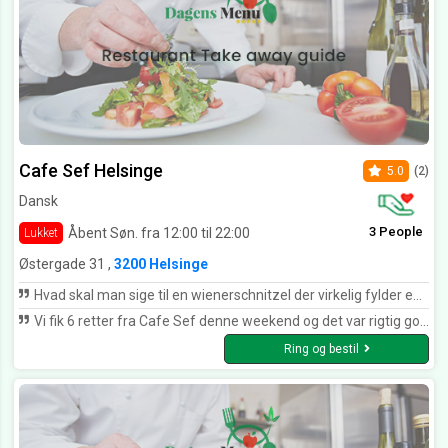
Cafe Sef Helsinge
5.0
(2)
Dansk
3 People
Åbent Søn. fra 12:00 til 22:00
Lukket
Østergade 31 ,
3200 Helsinge
Hvad skal man sige til en wienerschnitzel der virkelig fylder en hel tallerken med en lille fisk, peberrod, tyttebær og kartofler til...... Mums hvor var det en dejlig oplevelse. Tak for en god betjening og lækkert mad.
Vi fik 6 retter fra Cafe Sef denne weekend og det var rigtig godt. Bøffer som var rigtig saftige møre, med garniture stegt med bid i. Burger til børnene som var hjemme bagte. Det kunne ikke blive bedre. Vores varmeste anbefaling.
Ring og bestil