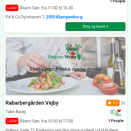
1 People
Åbent Søn. fra 11:00 til 16:30
Lukket
Piil & Co Dyrehaven 7,
2930 Klampenborg
Ring og bestil
Rabarbergården Vejby
5.0
(1)
Take Away
1 People
Åbent Søn. fra 10:00 til 17:00
Lukket
Holløse Gade 21 Parkering ved den store p-plads ud til Holløse