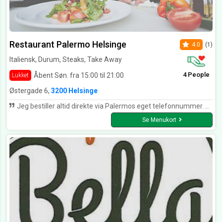
Restaurant Palermo Helsinge
4.0
(1)
Italiensk, Durum, Steaks, Take Away
4 People
Åbent Søn. fra 15:00 til 21:00
Lukket
Østergade 6,
3200 Helsinge
Jeg bestiller altid direkte via Palermos eget telefonnummer. Maden har altid været helt i orden og er bragt ud til tiden. Jeg kan kun anbefale Take Away fra Palermo
Se Menukort