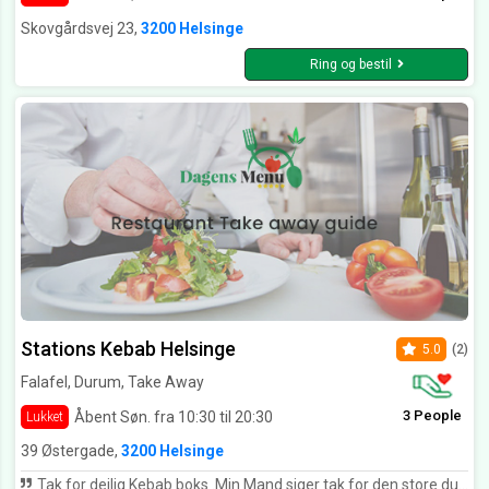
Skovgårdsvej 23,
3200 Helsinge
Ring og bestil
Stations Kebab Helsinge
5.0
(2)
Falafel, Durum, Take Away
3 People
Åbent Søn. fra 10:30 til 20:30
Lukket
39 Østergade,
3200 Helsinge
Tak for dejlig Kebab boks .Min Mand siger tak for den store durumrulle med din hjemmelavede chilisauce , den varmede godt.. griner. Byens bedste kebab -