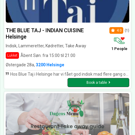
THE BLUE TAJ - INDIAN CUISINE
4.0
(1)
Helsinge
Indisk, Lammeretter, Kødretter, Take Away
1 People
Åbent Søn. fra 15:00 til 21:00
Lukket
Østergade 28a,
3200 Helsinge
Hos Blue Taj i Helsinge har vi fået god indisk mad flere gang og vi synes det er dejlig mad til pengene.
Book a table