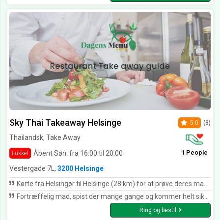
Sky Thai Takeaway Helsinge
5.0
(3)
Thailandsk, Take Away
1 People
Åbent Søn. fra 16:00 til 20:00
Lukket
Vestergade 7L,
3200 Helsinge
Kørte fra Helsingør til Helsinge (28 km) for at prøve deres mad 🙏 bestilte 2 forretter og 2 hovedretter (forårsruller og Satay kylling med peanutssovs samt Pad, thai med kylling og rød karrysauce med oksekød supergod oplevelse alt smagte fantastik friske råvarer så lækkert 🙏 vi kommer helt sikkert igen
Fortræffelig mad, spist der mange gange og kommer helt sikkert igen.. maden er god og store portioner, de overholder deres tider..så 5 stjerner herfra..🤩🤩🤩🤩🤩
Ring og bestil