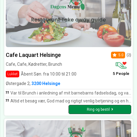
Cafe Laquart Helsinge
5.0
(2)
Cafe, Cafe, Kødretter, Brunch
5 People
Åbent Søn. fra 10:00 til 21:00
Lukket
Østergade 2,
3200 Helsinge
Var til Brunch i anledning af mit barnebarns fødselsdag, og var godt betjent af det venlige personale, og lækkert mad. Desværre kan man kun give 5 stjerner for betjening og mad, men det var til mindst 10 stjerner.
Altid et besøg vær, God mad og rigtigt venlig betjening og en hyggelig atmosfære.
Ring og bestil