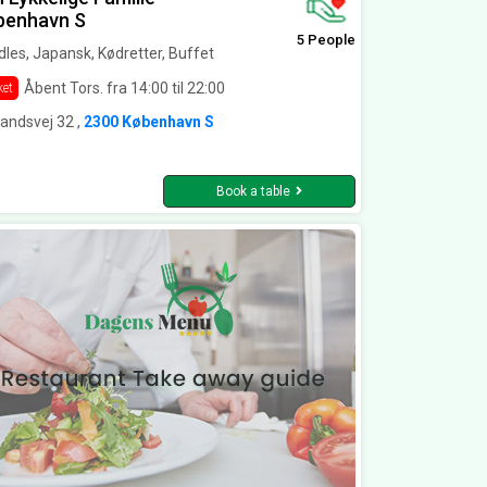
benhavn S
5 People
les, Japansk, Kødretter, Buffet
Åbent Tors. fra 14:00 til 22:00
ket
andsvej 32 ,
2300 København S
Book a table