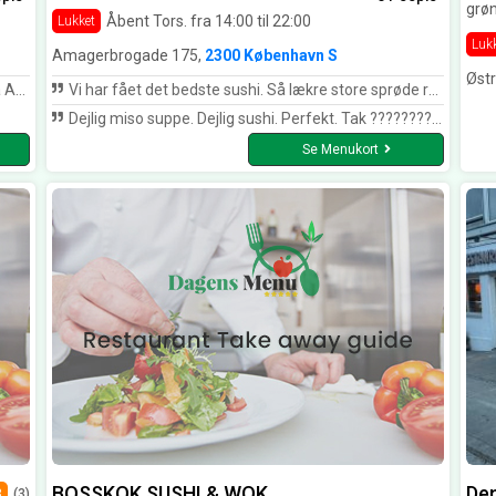
grø
Åbent Tors. fra 14:00 til 22:00
Lukket
Luk
Amagerbrogade 175,
2300 København S
Øst
rt!1
Vi har fået det bedste sushi. Så lækre store sprøde rejer. Frisk fisk og friske grøntsager. Vi spiser ofte sushi. Men de har virkelig overgået sig selv. Mange mange tak for lækker mad. Vi har været her et par gange før hvor det også har været godt. Men denne gang var det virkelig virkelig lækkert.
Dejlig miso suppe. Dejlig sushi. Perfekt. Tak ????????????
Se Menukort
BOSSKOK SUSHI & WOK
Den
3
(3)