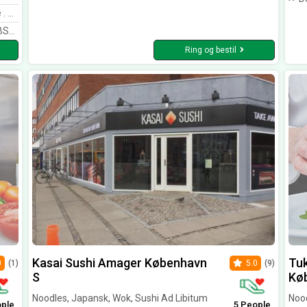
et .
abel.
Ring og bestil
Kasai Sushi Amager København
Tu
0
(1)
5.0
(9)
S
Kø
Noodles, Japansk, Wok, Sushi Ad Libitum
Nood
ople
5 People