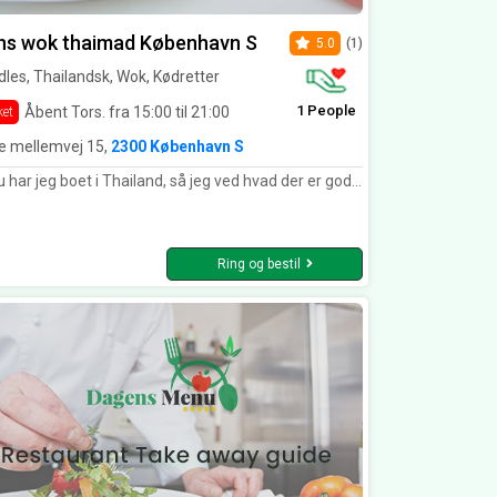
ns wok thaimad København S
5.0
(1)
les, Thailandsk, Wok, Kødretter
1 People
Åbent Tors. fra 15:00 til 21:00
ket
e mellemvej 15,
2300 København S
 boet i Thailand, så jeg ved hvad der er godt og hvad der ikke er godt thai mad. Jeg må sige at Øens Wok laver det bedste Thai mad som jeg har smagt i Danmark. Det er næsten som om at spise i Thailand igen. Kan klart anbefales.
Ring og bestil