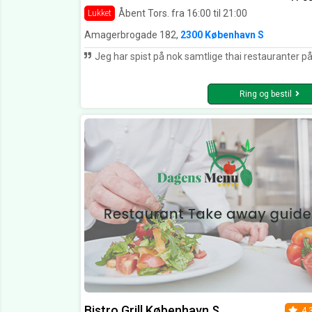
Åbent Tors. fra 16:00 til 21:00
Lukket
Amagerbrogade 182,
2300 København S
Jeg har spist på nok samtlige thai restauranter på Amager og denne vinder sto
Ring og bestil
Bistro Grill København S
4.