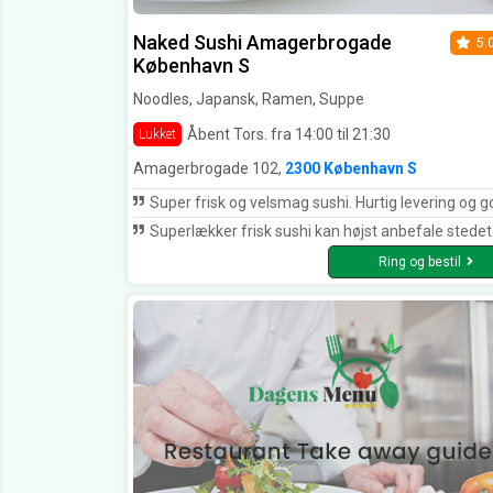
Naked Sushi Amagerbrogade
5.
København S
Noodles, Japansk, Ramen, Suppe
Åbent Tors. fra 14:00 til 21:30
Lukket
Amagerbrogade 102,
2300 København S
Super frisk og velsmag sushi. Hurtig levering og god service👍 Har prøvet mange sushisteder. Naked sushi er klar mit favorit sushi 
Superlækker frisk sushi kan højst anbefale stedet
Ring og bestil