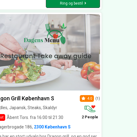
Ring og bestil
gon Grill København S
4.0
(1)
les, Japansk, Steaks, Skaldyr
2 People
Åbent Tors. fra 16:00 til 21:30
ket
gerbrogade 186,
2300 København S
ort udvalg hos Dragon grill, og en god service. Dog syntes jeg, at deres udvalg er lige lidt for omfattende - det kan være svært at bestemme sig Deres sushi er rigtig god og jeg har sjældent set så velorganiseret grillbar og så hårdarbejde personale, som hos Dragon grill