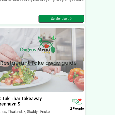
Se Menukort
k Tuk Thai Takeaway
benhavn S
2 People
les, Thailandsk, Skaldyr, Friske