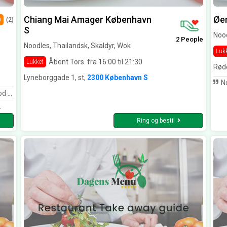
Chiang Mai Amager København
Øe
0
(2)
S
Nood
2 People
Noodles, Thailandsk, Skaldyr, Wok
Luk
Åbent Tors. fra 16:00 til 21:30
Lukket
Rød
Lyneborggade 1, st,
2300 København S
Nu har jeg
sted 👌
.
Ring og bestil