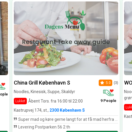
China Grill København S
WO
5.0
(3)
Noodles, Kinesisk, Suppe, Skaldyr
Nood
ople
grø
9 People
Åbent Tors. fra 16:00 til 22:00
Lukket
Luk
Kastrupvej 174, st.,
2300 København S
Kast
Super mad og køre gerne langt for at få mad herfra ????
Levering Postparken 56 2 th