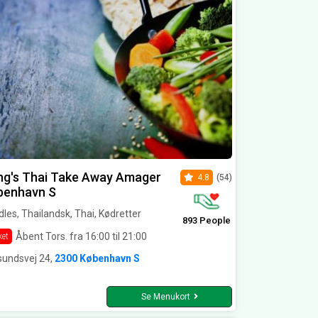
ng's Thai Take Away Amager
4.8
(54)
benhavn S
les, Thailandsk, Thai, Kødretter
893 People
Åbent Tors. fra 16:00 til 21:00
ket
sundsvej 24,
2300 København S
Se Menukort