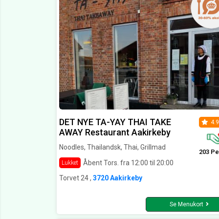
DET NYE TA-YAY THAI TAKE
4.9
AWAY Restaurant Aakirkeby
Noodles, Thailandsk, Thai, Grillmad
203 Pe
Åbent Tors. fra 12:00 til 20:00
Lukket
Torvet 24 ,
3720 Aakirkeby
Se Menukort