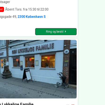
ntsager
Åbent Tors. fra 15:30 til 22:00
ket
rigsgade 49,
2300 København S
Ring og bestil
 Lykkelige Familie