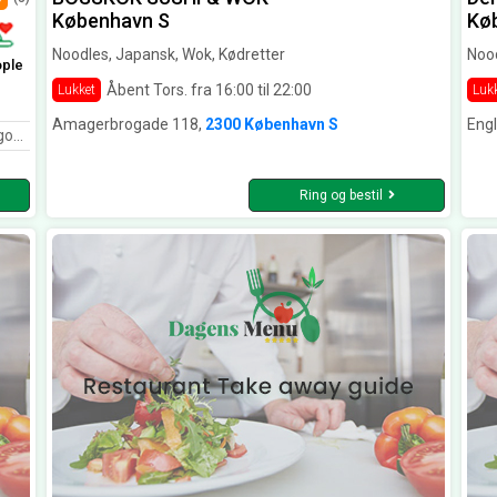
København S
Kø
Noodles, Japansk, Wok, Kødretter
Nood
ople
Åbent Tors. fra 16:00 til 22:00
Lukket
Luk
Amagerbrogade 118,
2300 København S
Engl
t.
Ring og bestil