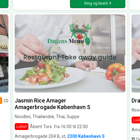
Ring og bestil
Jasmin Rice Amager
Dra
5
(2)
Amagerbrogade København S
Nood
Noodles, Thailandsk, Thai, Suppe
Luk
Åbent Tors. fra 16:00 til 22:00
Lukket
Ama
Amagerbrogade 204 B, st,
2300 København S
De har en st