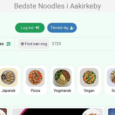
Bedste Noodles i Aakirkeby
Log ind
Tilmeld dig
as
Find nær mig
Japansk
Pizza
Vegetarisk
Vegan
S