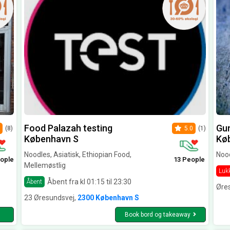
Food Palazah testing
Gu
(8)
5.0
(1)
København S
Kø
Noodles, Asiatisk, Ethiopian Food,
Nood
ople
13 People
Mellemøstlig
Luk
Åbent fra kl 01:15 til 23:30
Åbent
Øre
23 Øresundsvej,
2300 København S
Book bord og takeaway