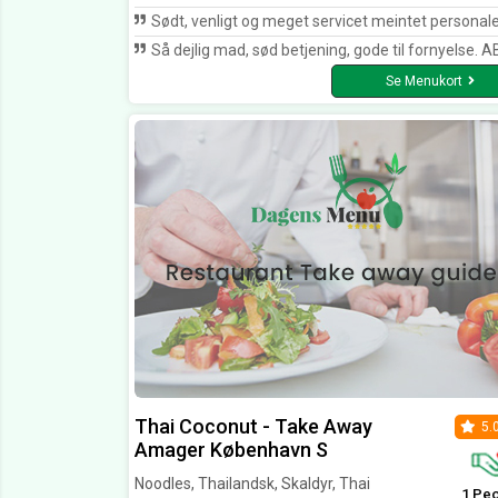
Sødt, venligt og meget servicet meintet personale . Super god mad kan kun varmt anbefal
Så dejlig mad, sød betjening, gode til fornyelse. ABSOLUT bedste sted på Amager, prisen er også virkelig accept
Se Menukort
Thai Coconut - Take Away
5.
Amager København S
Noodles, Thailandsk, Skaldyr, Thai
1 Pe