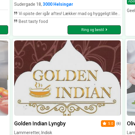
Åbe
Sudergade 18,
3000 Helsingør
Geel
Vi spiste der igår aftes! Lækker mad og hyggeligt lille sted, dog var manden ked af kun at få citronøl! Men det kunne jeg lide! Maden var autentisk fik vi at vide fra nabobordet, som var rigtig dejligt selskab . også! Vi skal derhen igen -snart! De 4 stjerner gives pga af det manglende udvalg af drikkevarer og en lille reparation, som skal foretages! Ellers havde de fået 5! Nogle har måske brug for at vide at der tales engelsk - eller hindi! Ikke dansk! 👏
Best tasty food
Ring og bestil
Golden Indian Lyngby
Oli
5.0
(6)
Lammeretter, Indisk
Lamm