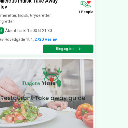
ilicious Indisk Take Away
lev
1 People
eretter, Indisk, Gryderetter,
ingretter
Åbent fra kl 15:00 til 21:30
nt
lev Hovedgade 104,
2730 Herlev
Ring og bestil