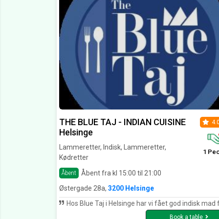
THE BLUE TAJ - INDIAN CUISINE
4.
Helsinge
Lammeretter, Indisk, Lammeretter,
1 Pe
Kødretter
Åbent fra kl 15:00 til 21:00
Åbent
Østergade 28a,
3200 Helsinge
Hos Blue Taj i Helsinge har vi fået god indisk mad flere gang og vi synes det er dejlig mad til pe
Book a table