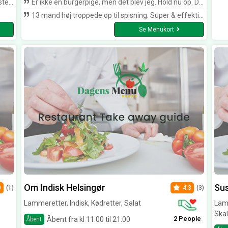
emning.
Er ikke en burgerpige, men det blev jeg. Hold nu op. Dem de laver på Roma kan ingen hamle op med - de er fantastiske. Og så er de bare altid rare og smilende, og man føler sig velkommen
13 mand høj troppede op til spisning. Super & effektiv service og rigtig gode pizzaer, durum, pizza sandwich samt burgere! En god oplevelse.
Se Menukort
Om Indisk Helsingør
Sus
0
(1)
4.3
(3)
Lammeretter, Indisk, Kødretter, Salat
Lamm
Skal
2 People
Åbent fra kl 11:00 til 21:00
Åbent