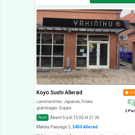
Koyo Sushi Allerød
5.
Lammeretter, Japansk, Friske
grøntsager, Suppe
2 Pe
Åbent fra kl 15:00 til 21:30
Åbent
Mølcks Passage 5,
3450 Allerød