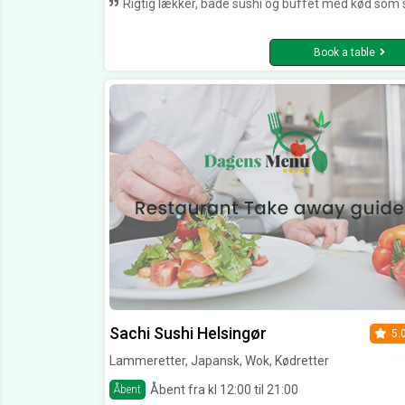
Rigtig lækker, både sushi og buffet med kød som steges ved bordet. Betjeningen er super og der er en rigtig god st
Book a table
Sachi Sushi Helsingør
5.
Lammeretter, Japansk, Wok, Kødretter
Åbent fra kl 12:00 til 21:00
Åbent