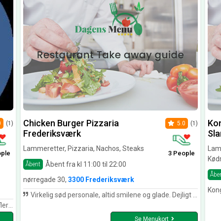
Chicken Burger Pizzaria
Kon
0
(1)
5.0
(1)
Frederiksværk
Sl
Lammeretter, Pizzaria, Nachos, Steaks
Lamm
ople
3 People
Kødr
Åbent fra kl 11:00 til 22:00
Åbent
Åbe
nørregade 30,
3300 Frederiksværk
Kon
Virkelig sød personale, altid smilene og glade. Dejligt mad det smager sgu meget bedre end de fleste steder i Frederiksværk.
ngene.
Se Menukort