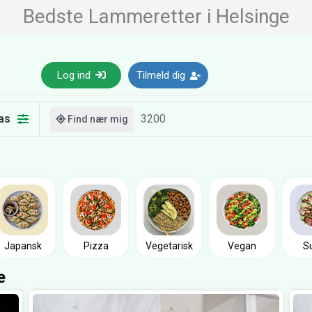
Bedste Lammeretter i Helsinge
Log ind
Tilmeld dig
as
Find nær mig
Japansk
Pizza
Vegetarisk
Vegan
S
e