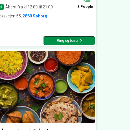
3 People
Åbent fra kl 12:00 til 21:00
nt
aksvejen 55,
2860 Søborg
Ring og bestil