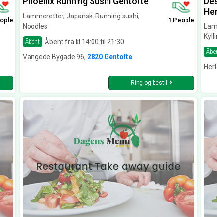
Phoenix Running Sushi Gentofte
Des
Her
Lammeretter, Japansk, Running sushi,
ople
1 People
Noodles
Lamm
Kyll
Åbent fra kl 14:00 til 21:30
Åbent
Åbe
Vangede Bygade 96,
2820 Gentofte
Her
Ring og bestil