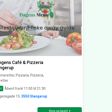
gens Café & Pizzeria
angerup
eretter, Pizzaria, Pizzeria,
etter
Åbent fra kl 11:00 til 21:30
nt
gensgade 15,
3550 Slangerup
Ring og bestil