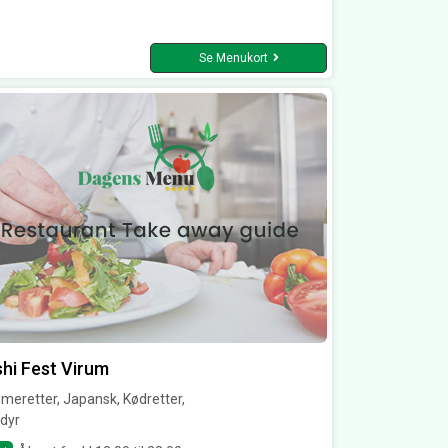
Se Menukort
hi Fest Virum
eretter, Japansk, Kødretter,
dyr