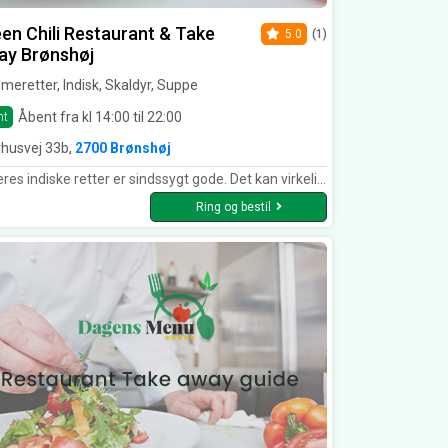
en Chili Restaurant & Take
5.0
(1)
ay Brønshøj
eretter, Indisk, Skaldyr, Suppe
Åbent fra kl 14:00 til 22:00
nt
vhusvej 33b,
2700 Brønshøj
es indiske retter er sindssygt gode. Det kan virkelig anbefales :)
Ring og bestil