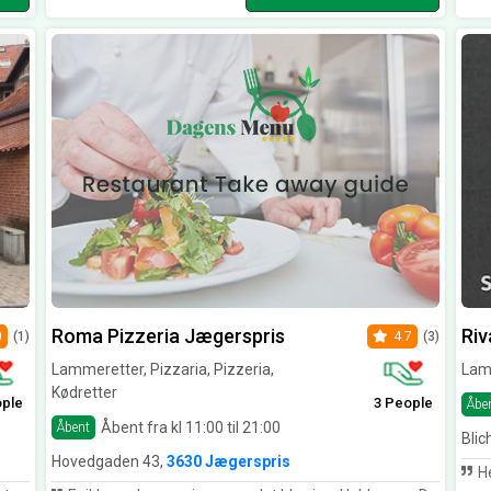
Roma Pizzeria Jægerspris
Riv
0
(1)
4.7
(3)
Lammeretter, Pizzaria, Pizzeria,
Lamm
Kødretter
ople
3 People
Åbe
Åbent fra kl 11:00 til 21:00
Åbent
Blic
Hovedgaden 43,
3630 Jægerspris
He