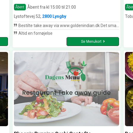
Åbent fra kl 15:00 til 21:00
Åbent
Åbe
Lystoftevej 52,
2800 Lyngby
Tob
Bestilte take away via www.goldenindian.dk Det smagte super godt.
Altid en fornøjelse
Se Menukort