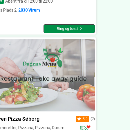
Åbent fra kl 12:00 til 22:00
nt
s Plads 2,
2830 Virum
Ring og bestil
ven Pizza Søborg
5.0
(7)
eretter, Pizzaria, Pizzeria, Durum