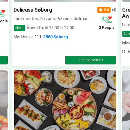
Delicasa Søborg
Gre
5.0
(4)
Aw
Lammeretter, Pizzaria, Pizzeria, Grillmad
ople
Lamm
2 People
Åbent fra kl 15:00 til 22:00
Åbent
Åbe
Mørkhøjvej 111,
2860 Søborg
Isle
Jer
Ring og bestil