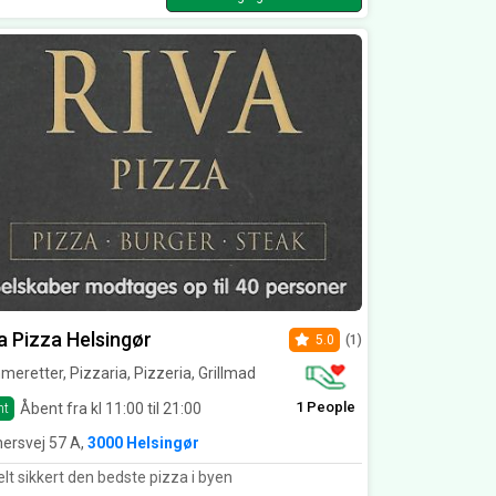
a Pizza Helsingør
5.0
(1)
eretter, Pizzaria, Pizzeria, Grillmad
1 People
Åbent fra kl 11:00 til 21:00
nt
hersvej 57 A,
3000 Helsingør
lt sikkert den bedste pizza i byen