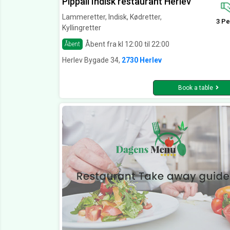
Pippali Indisk restaurant Herlev
Lammeretter, Indisk, Kødretter,
3 Pe
Kyllingretter
Åbent fra kl 12:00 til 22:00
Åbent
Herlev Bygade 34,
2730 Herlev
Book a table