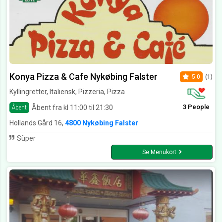
Konya Pizza & Cafe Nykøbing Falster
5.0
(1)
Kyllingretter, Italiensk, Pizzeria, Pizza
3 People
Åbent fra kl 11:00 til 21:30
Åbent
Hollands Gård 16,
4800 Nykøbing Falster
Süper
Se Menukort