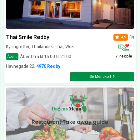
Thai Smile Rødby
4.9
(8)
Kyllingretter, Thailandsk, Thai, Wok
7 People
Åbent fra kl 15:00 til 21:00
Åbent
Havnegade 22,
4970 Rødby
Se Menukort