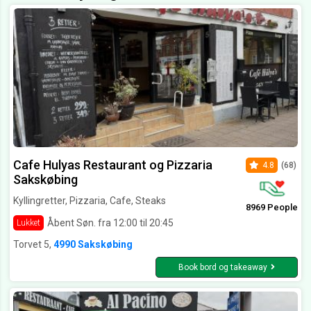
Cafe Hulyas Restaurant og Pizzaria
4.8
(68)
Sakskøbing
Kyllingretter, Pizzaria, Cafe, Steaks
8969 People
Åbent Søn. fra 12:00 til 20:45
Lukket
Torvet 5,
4990 Sakskøbing
Book bord og takeaway