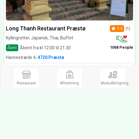
Long Thanh Restaurant Præstø
5.0
(1)
Kyllingretter, Japansk, Thai, Buffet
1068 People
Åbent fra kl 12:00 til 21:30
Åbent
Havnestræde 4,
4720 Præstø
Lækker mad,god betjening og billigt. Kommer bestemt igen.
Se Menukort
Restaurant
Afhentning
Madudbringning