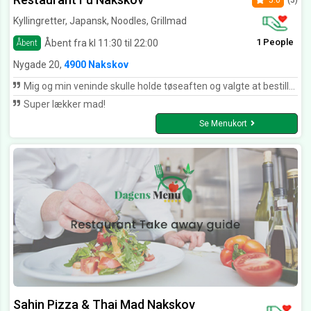
5.0
(3)
Kyllingretter, Japansk, Noodles, Grillmad
1 People
Åbent fra kl 11:30 til 22:00
Åbent
Nygade 20,
4900 Nakskov
Mig og min veninde skulle holde tøseaften og valgte at bestille sushi. Vi bestilte en påske party menu med 70 stk samt tangsalat og edemamebønner. Vi får et opkald lidt senere på aftenen da der var problemer med riskogeren og derfor ville de informere det blev en halv time forsinket. Vi kommer og afhenter maden med super god service og havde fået en ekstra tangsalat med gratis pga forsinkelsen. Den unge dreng er super dygtig og god til at give kunderne en dejlig oplevelse hver eneste gang man bestiller hos fu. Maden var som altid velforberedt og smagte utrolig godt. Tak for denne gang, vi ses snart igen
Super lækker mad!
Se Menukort
Sahin Pizza & Thai Mad Nakskov