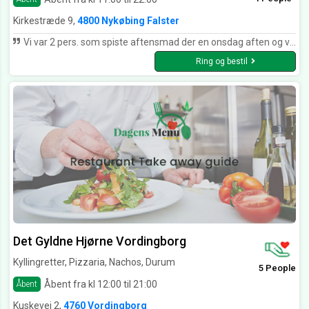
Kirkestræde 9,
4800 Nykøbing Falster
Vi var 2 pers. som spiste aftensmad der en onsdag aften og valgte en 3-retters menu. Til den pris var vi meget tilfredse. Jef fik blæksprutteringe til forret og de var som de skulle være og med dejligt brød til. Entrecoten til hovedretten var virkelig mør og lækker og det samme var den bagte kartoffel. Der kunne måske godt have været lidt mere spændende salat til, men alt i alt en god oplevelse med jævn god mad til prisen. Desserten var pandekager med is og dejlig chokoladesovs til og vi kunne næsten trille derfra :-D Derudover en særdeles venlig og smilende tjener, så vi kan bestemt anbefale restaurant Italy!
Ring og bestil
Det Gyldne Hjørne Vordingborg
Kyllingretter, Pizzaria, Nachos, Durum
5 People
Åbent fra kl 12:00 til 21:00
Åbent
Kuskevej 2,
4760 Vordingborg