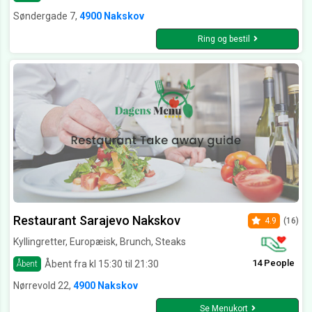
Søndergade 7,
4900 Nakskov
Ring og bestil
Restaurant Sarajevo Nakskov
4.9
(16)
Kyllingretter, Europæisk, Brunch, Steaks
14 People
Åbent fra kl 15:30 til 21:30
Åbent
Nørrevold 22,
4900 Nakskov
Se Menukort