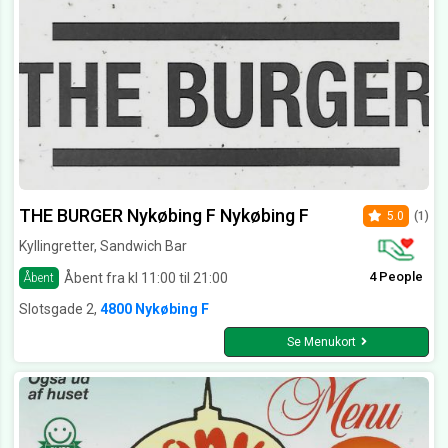
THE BURGER Nykøbing F Nykøbing F
5.0
(1)
Kyllingretter, Sandwich Bar
4 People
Åbent fra kl 11:00 til 21:00
Åbent
Slotsgade 2,
4800 Nykøbing F
Se Menukort