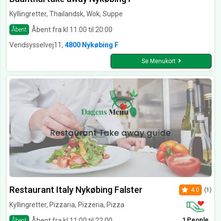
Kyllingretter, Thailandsk, Wok, Suppe
Åbent fra kl 11:00 til 20:00
Åbent
Vendsysselvej11,
4800 Nykøbing F
Se Menukort
Restaurant Italy Nykøbing Falster
4.0
(1)
Kyllingretter, Pizzaria, Pizzeria, Pizza
1 People
Åbent fra kl 11:00 til 22:00
Åbent