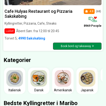
Cafe Hulyas Restaurant og Pizzaria
4.8
(68)
Sakskøbing
Kyllingretter, Pizzaria, Cafe, Steaks
8969 People
Åbent Søn. fra 12:00 til 20:45
Lukket
Torvet 5,
4990 Sakskøbing
Book bord og takeaway
Kategorier
Italiensk
Dansk
Amerikansk
Japansk
Bedste Kyllingretter i Maribo