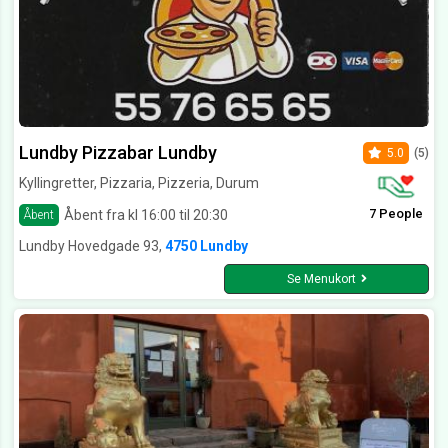
Lundby Pizzabar Lundby
5.0
(5)
Kyllingretter, Pizzaria, Pizzeria, Durum
7 People
Åbent fra kl 16:00 til 20:30
Åbent
Lundby Hovedgade 93,
4750 Lundby
Se Menukort