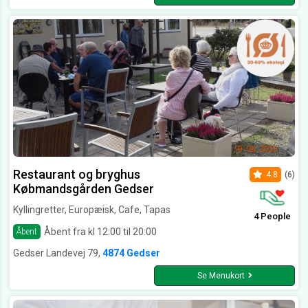
Restaurant og bryghus
4.8
(6)
Købmandsgården Gedser
Kyllingretter, Europæisk, Cafe, Tapas
4 People
Åbent fra kl 12:00 til 20:00
Åbent
Gedser Landevej 79,
4874 Gedser
Se Menukort