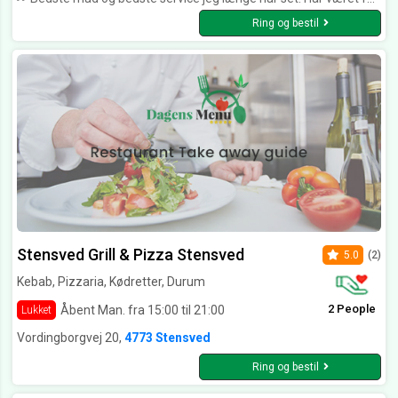
Ring og bestil
Stensved Grill & Pizza Stensved
5.0
(2)
Kebab, Pizzaria, Kødretter, Durum
2 People
Åbent Man. fra 15:00 til 21:00
Lukket
Vordingborgvej 20,
4773 Stensved
Ring og bestil