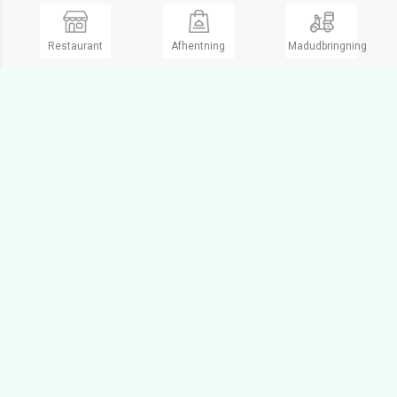
Restaurant
Afhentning
Madudbringning
Præstø Pizza House Præstø
Kebab, Pizzaria, Nachos, Durum
1 People
Åbent Man. fra 15:00 til 21:00
Lukket
Adelgade 21,
4720 Præstø
Ring og bestil