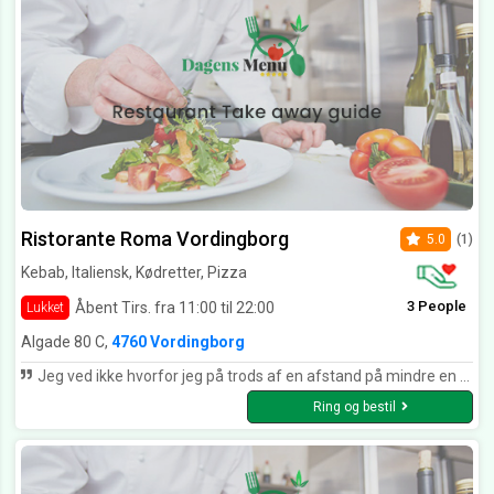
Ristorante Roma Vordingborg
5.0
(1)
Kebab, Italiensk, Kødretter, Pizza
3 People
Åbent Tirs. fra 11:00 til 22:00
Lukket
Algade 80 C,
4760 Vordingborg
Jeg ved ikke hvorfor jeg på trods af en afstand på mindre en halvtreds meter fra hvor jeg bor. Ikke har besøgt Roma noget oftere. Nu har jeg inden for de sidste tre uger, besøgt Roma og det har begge gange været en rigtig god oplevelse med veltilberedt mad i hyggelige omgivelser. Maden er autentisk og personalet er søde og rare.. Jeg siger tak for dejlig mad og vi ses snart igen :-)
Ring og bestil