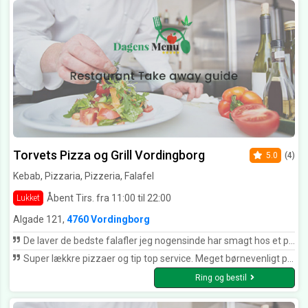
Torvets Pizza og Grill Vordingborg
5.0
(4)
Kebab, Pizzaria, Pizzeria, Falafel
Åbent Tirs. fra 11:00 til 22:00
Lukket
Algade 121,
4760 Vordingborg
De laver de bedste falafler jeg nogensinde har smagt hos et pizzaria. Det er deres egen opskrift og de bager selv deres fladbrød fra bunden også ????✌️ Smag også deres Vegetar og veganer pizza. De bruger kartofler i tynde skiver istedet for ost, og det smager så friskt og rigt når du sætter tænderne i deres mad. Gør dig selv en tjeneste og giv dem en chance ????
Super lækkre pizzaer og tip top service. Meget børnevenligt personale
Ring og bestil