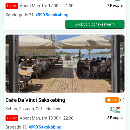
7 People
Åbent Man. fra 12:00 til 21:00
Lukket
Søndergade 21,
4990 Sakskøbing
Book bord og takeaway
Cafe Da Vinci Sakskøbing
5.0
(2)
Kebab, Pizzaria, Cafe, Nachos
2 People
Åbent Man. fra 10:30 til 22:00
Lukket
Brogade 16,
4990 Sakskøbing