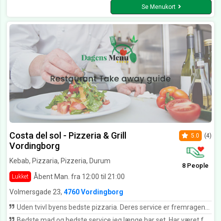
Se Menukort
Costa del sol - Pizzeria & Grill
5.0
(4)
Vordingborg
Kebab, Pizzaria, Pizzeria, Durum
8 People
Åbent Man. fra 12:00 til 21:00
Lukket
Volmersgade 23,
4760 Vordingborg
Uden tvivl byens bedste pizzaria. Deres service er fremragende, pizza velsmagende og man går altid derfra med et smil.
Bedste mad og bedste service jeg længe har set. Har været forbi mange forskellige pizzaria i Vordingborg Pappas, gyldne hjørne og hvad ved jeg. Troede altid jeg havde smagt på en god pizza, men efter jeg har spist på Costa del sol har jeg virkelig fundet ud af hvordan pizza’er skal smages. KAN KLAR ANBEFALES UDEN TVIVL BYENS BEDSTE