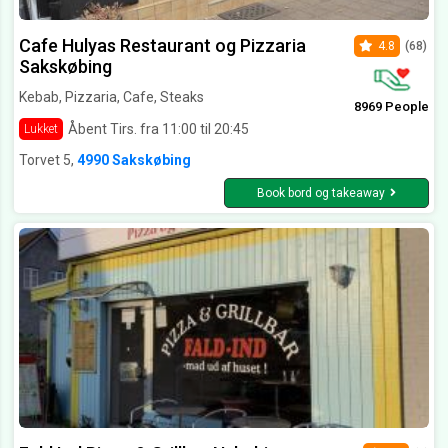
Cafe Hulyas Restaurant og Pizzaria
4.8
(68)
Sakskøbing
Kebab, Pizzaria, Cafe, Steaks
8969 People
Åbent Tirs. fra 11:00 til 20:45
Lukket
Torvet 5,
4990 Sakskøbing
Book bord og takeaway