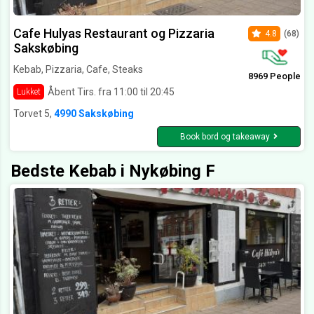
Cafe Hulyas Restaurant og Pizzaria
4.8
(68)
Sakskøbing
Kebab, Pizzaria, Cafe, Steaks
8969 People
Åbent Tirs. fra 11:00 til 20:45
Lukket
Torvet 5,
4990 Sakskøbing
Book bord og takeaway
Bedste Kebab i Nykøbing F