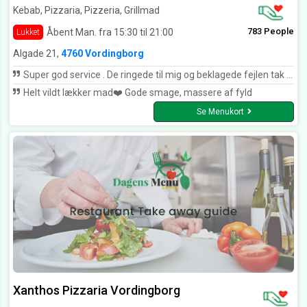
Kebab, Pizzaria, Pizzeria, Grillmad
783 People
Åbent Man. fra 15:30 til 21:00
Lukket
Algade 21,
4760 Vordingborg
Super god service . De ringede til mig og beklagede fejlen tak Tim pepotos
Helt vildt lækker mad❤️ Gode smage, massere af fyld
Se Menukort
Xanthos Pizzaria Vordingborg