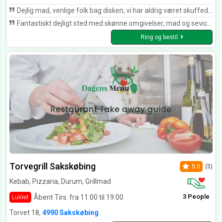
Dejlig mad, venlige folk bag disken, vi har aldrig været skuffede når vi har fået mad herfra, vores varmeste anbefalinger. Tak for mad🥰
Fantastiskt dejligt sted med skønne omgivelser, mad og sevice er ????. Dette er virkelig mit yndlingssted i byen. Maden ordnes på en meget kunstnerisk måde. Det er rent faktiskt kunst, som til og med smager guddommeligt. Tak Café Da Vinci
Ring og bestil
Torvegrill Sakskøbing
5.0
(5)
Kebab, Pizzaria, Durum, Grillmad
3 People
Åbent Tirs. fra 11:00 til 19:00
Lukket
Torvet 18,
4990 Sakskøbing