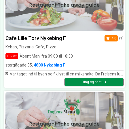
Cafe Lille Torv Nykøbing F
4.0
(1)
Kebab, Pizzaria, Cafe, Pizza
Åbent Man. fra 09:00 til 18:30
Lukket
stergågade 35,
4800 Nykøbing F
Var taget ind til byen og fik lyst til en milkshake. Da Frelsens lukkede foran næsen på os, gik vi til caféen på lille torv. Det fortryder vi ikke. Han serverede den lækreste milkshake til fruen og jeg. Min kone blev helt vild og bestilte en mere😀 Så kan det ikke blive bedre, vi kommer igen næste weekend 😀
Ring og bestil