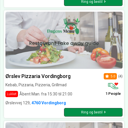
Ring og bestil
Ørslev Pizzaria Vordingborg
5.0
(4)
Kebab, Pizzaria, Pizzeria, Grillmad
1 People
Åbent Man. fra 15:30 til 21:00
Lukket
Ørslevvej 129,
4760 Vordingborg
Ring og bestil