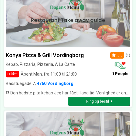
Konya Pizza & Grill Vordingborg
5.0
(1)
Kebab, Pizzaria, Pizzeria, A La Carte
1 People
Åbent Man. fra 11:00 til 21:00
Lukket
Badstuegade 7,
4760 Vordingborg
Den bedste pita kebab Jeg har fået i lang tid. Venlighed er enstor del afmenu tillige. Tak for det
Ring og bestil