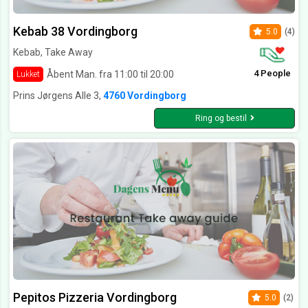
Kebab 38 Vordingborg
5.0
(4)
Kebab, Take Away
4 People
Åbent Man. fra 11:00 til 20:00
Lukket
Prins Jørgens Alle 3,
4760 Vordingborg
Ring og bestil
Pepitos Pizzeria Vordingborg
5.0
(2)