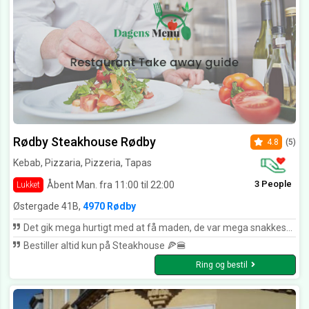
Rødby Steakhouse Rødby
4.8
(5)
Kebab, Pizzaria, Pizzeria, Tapas
3 People
Åbent Man. fra 11:00 til 22:00
Lukket
Østergade 41B,
4970 Rødby
Det gik mega hurtigt med at få maden, de var mega snakkesalige og søde imod alle deres kunder. Det var mega lækkert mad og en god pris. Jeg ville helt klart komme igen😁
Bestiller altid kun på Steakhouse 🍕🍔
Ring og bestil