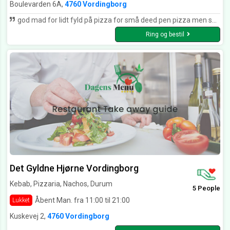
Boulevarden 6A,
4760 Vordingborg
god mad for lidt fyld på pizza for små deed pen pizza men smager godt
Ring og bestil
Det Gyldne Hjørne Vordingborg
Kebab, Pizzaria, Nachos, Durum
5 People
Åbent Man. fra 11:00 til 21:00
Lukket
Kuskevej 2,
4760 Vordingborg