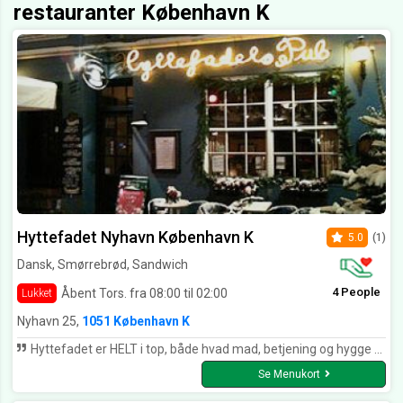
restauranter København K
Hyttefadet Nyhavn København K
5.0
(1)
Dansk, Smørrebrød, Sandwich
4 People
Åbent Tors. fra 08:00 til 02:00
Lukket
Nyhavn 25,
1051 København K
Hyttefadet er HELT i top, både hvad mad, betjening og hygge angår. Er virkelig et besøg værd👍🤗
Se Menukort