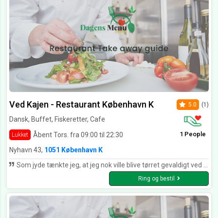
Ved Kajen - Restaurant København K
5.0
(1)
Dansk, Buffet, Fiskeretter, Cafe
1 People
Åbent Tors. fra 09:00 til 22:30
Lukket
Nyhavn 43,
1051 København K
Som jyde tænkte jeg, at jeg nok ville blive tørret gevaldigt ved bestilling af en fisketallerken til 179,-. Men det viste sig at blive en dejlig oplevelse. Retten var fyldt med top råvare. Sild der var marineret på gammeldags vis, ny pillede rejer, en udsøgt laks mm. Prisen på maden var ikke for høj tværtimod 👍😊
Ring og bestil