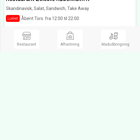
Skandinavisk, Salat, Sandwich, Take Away
Åbent Tors. fra 12:00 til 22:00
Lukket
Store Strandstræde 6,
1255 København K
Ring og bestil
Restaurant
Afhentning
Madudbringning
Cafe & Kunst København K
Cafe, Cafe
Åbent Tors. fra 10:00 til 17:00
Lukket