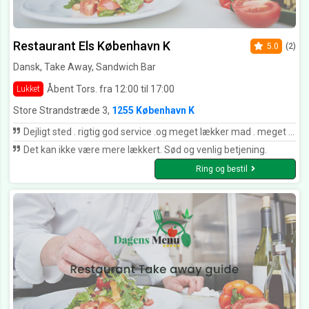
Restaurant Els København K
5.0
(2)
Dansk, Take Away, Sandwich Bar
Åbent Tors. fra 12:00 til 17:00
Lukket
Store Strandstræde 3,
1255 København K
Dejligt sted . rigtig god service .og meget lækker mad . meget smukke gamle men meget velholdte lokaler.
Det kan ikke være mere lækkert. Sød og venlig betjening.
Ring og bestil