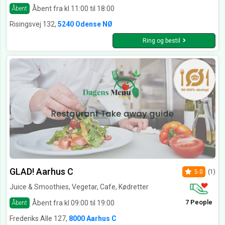
Åbent fra kl 11:00 til 18:00
Åbent
Risingsvej 132,
5240 Odense NØ
Ring og bestil
GLAD! Aarhus C
5.0
(1)
Juice & Smoothies, Vegetar, Cafe, Kødretter
7 People
Åbent fra kl 09:00 til 19:00
Åbent
Frederiks Alle 127,
8000 Aarhus C