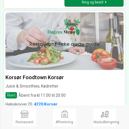
Ring og bestil
Korsør Foodtown Korsør
Juice & Smoothies, Kødretter
Åbent fra kl 11:00 til 20:00
Åbent
Halsskovvej 20,
4220 Korsør
Ring og bestil
Restaurant
Afhentning
Madudbringning