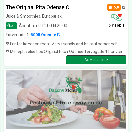
The Original Pita Odense C
5.0
(2)
Juice & Smoothies, Europæisk
5 People
Åbent fra kl 11:00 til 20:00
Åbent
Torvegade 1,
5000 Odense C
Fantastic vegan meal. Very friendly and helpful personnel!
Min oplevelse hos Original Pita i Odense Torvegade 1 har været en oplevelse, som jeg længe vil mindes om. Deres marineret kylling smager fantastisk. Især deres hjemmelavet brød og dressinger.
Se Menukort