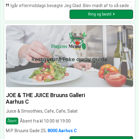
Igår eftermiddags besøgte Jeg Glad. Blev mødt af to så søde personaler. Jeg fik den lækkereste sandwich og dejlig kold drikkelse. Jeg er kommet på Glad i gennem mange år og betragter stedet som mit favorit spisested, når jeg er i Århus, også når der skal lidt i strandtasken. 6 ud af 5 stjerner ♥️♥️♥️
Ring og bestil
JOE & THE JUICE Bruuns Galleri
Aarhus C
Juice & Smoothies, Cafe, Cafe, Salat
Åbent fra kl 10:00 til 19:00
Åbent
M.P. Bruuns Gade 25,
8000 Aarhus C