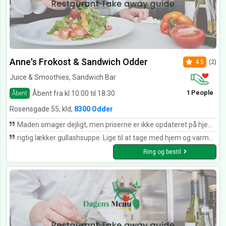
Anne's Frokost & Sandwich Odder
4.5
(2)
Juice & Smoothies, Sandwich Bar
1 People
Åbent fra kl 10:00 til 18:30
Åbent
Rosensgade 55, kld,
8300 Odder
Maden smager dejligt, men priserne er ikke opdateret på hjemmesiden.
rigtig lækker gullashsuppe. Lige til at tage med hjem og varme. God varm kraftig krydret smag, lige som den skal være.
Ring og bestil