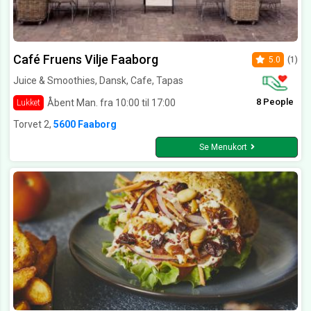
Café Fruens Vilje Faaborg
5.0
(1)
Juice & Smoothies, Dansk, Cafe, Tapas
8 People
Åbent Man. fra 10:00 til 17:00
Lukket
Torvet 2,
5600 Faaborg
Se Menukort