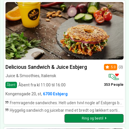
Delicious Sandwich & Juice Esbjerg
5.0
(2)
Juice & Smoothies, Italiensk
353 People
Åbent fra kl 11:00 til 16:00
Åbent
Kongensgade 20, st,
6700 Esbjerg
Fremragende sandwiches. Helt uden tvivl nogle af Esbjergs bedste!
Hyggelig sandwich og juicebar med et bredt og lækkert sortiment. Man designer ganske enkelt sin egen mad.
Ring og bestil