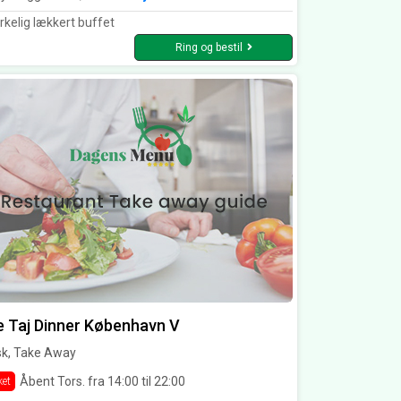
rkelig lækkert buffet
Ring og bestil
 Taj Dinner København V
sk, Take Away
Åbent Tors. fra 14:00 til 22:00
ket