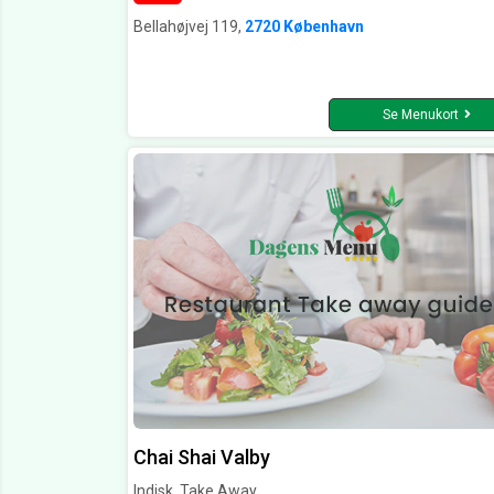
Bellahøjvej 119,
2720 København
Se Menukort
Chai Shai Valby
Indisk, Take Away