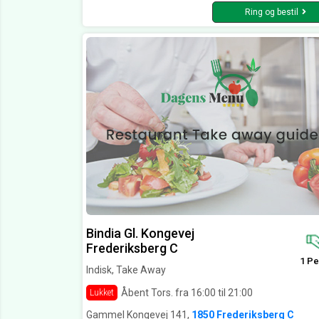
Ring og bestil
Bindia Gl. Kongevej
Frederiksberg C
1 Pe
Indisk, Take Away
Åbent Tors. fra 16:00 til 21:00
Lukket
Gammel Kongevej 141,
1850 Frederiksberg C