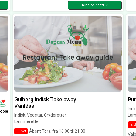
Ring og bestil
Gulberg Indisk Take away
Pun
Vanløse
Indi
ople
Indisk, Vegetar, Gryderetter,
Lam
Lammeretter
Luk
Åbent Tors. fra 16:00 til 21:30
Lukket
Val