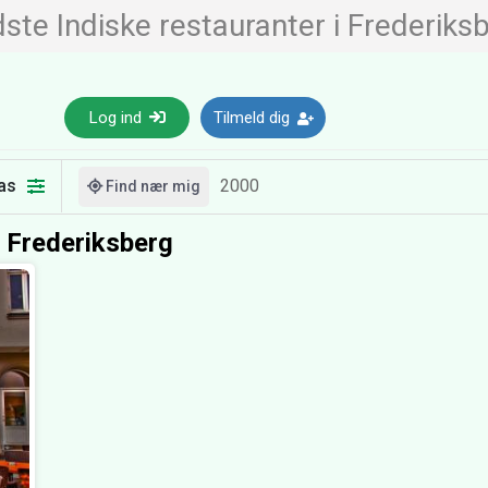
ste Indiske restauranter i Frederiks
Log ind
Tilmeld dig
as
Find nær mig
i Frederiksberg