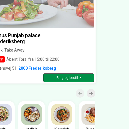
us Punjab palace
deriksberg
sk, Take Away
Åbent Tors. fra 15:00 til 22:00
ket
ensvej 51,
2000 Frederiksberg
Ring og bestil
Sandwic