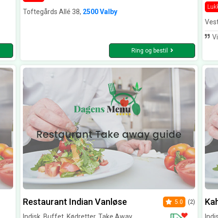
Luk
Toftegårds Allé 38,
2500 Valby
Ves
Vi gik 3 km
Ring og bestil
Restaurant Indian Vanløse
Kah
5.0
(2)
Indisk, Buffet, Kødretter, Take Away
Indi