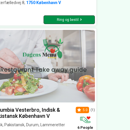
erfælledvej 8,
1750 København V
Ring og bestil
umbia Vesterbro, Indisk &
5.0
(1)
kistansk København V
sk, Pakistansk, Durum, Lammeretter
6 People