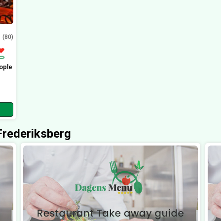
(80)
ople
 Frederiksberg