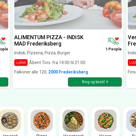
ALIMENTUM PIZZA - INDISK
Ven
MAD Frederiksberg
Fre
ople
1 People
Indisk, Pizzeria, Pizza, Burger
Indi
Åbent Tors. fra 14:00 til 21:00
Lukket
Luk
Falkoner alle 120,
2000 Frederiksberg
Fins
Ring og bestil