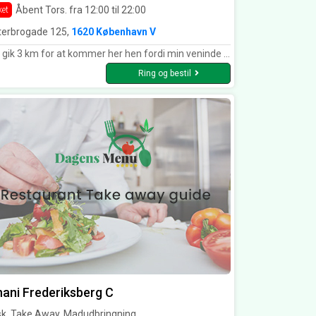
Åbent Tors. fra 12:00 til 22:00
ket
terbrogade 125,
1620 København V
 for at kommer her hen fordi min veninde huskede at hun kunne lide deres butter chicken. Nå men vi kommer her hen og får lov til at smage en smags prøve for at være sikker på at det er den rigtigt. Og ja det var det. Den smager fantastisk 🥰🥰🥰
Ring og bestil
ani Frederiksberg C
sk, Take Away, Madudbringning