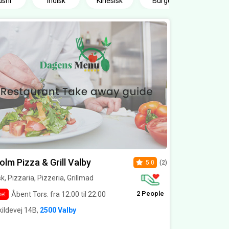
ushi
Indisk
Kinesisk
Burger
olm Pizza & Grill Valby
5.0
(2)
sk, Pizzaria, Pizzeria, Grillmad
2 People
Åbent Tors. fra 12:00 til 22:00
ket
ildevej 14B,
2500 Valby