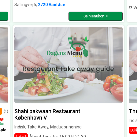
Sallingvej 5,
2720 Vanløse
Vi
Se Menukort
Shahi pakwaan Restaurant
The
0
(1)
København V
Indi
Indisk, Take Away, Madudbringning
ople
Luk
Åbent Tors. fra 16:00 til 21:30
Lukket