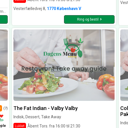
Vest
Vesterfælledvej 8,
1770 København V
nbefaler stedet.
Ring og bestil
The Fat Indian - Valby Valby
Col
0
(7)
Pa
Indisk, Dessert, Take Away
Indi
ople
Åbent Tors. fra 16:00 til 21:30
Lukket