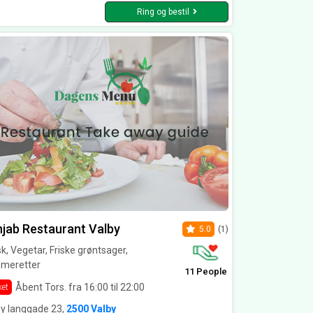
Ring og bestil
jab Restaurant Valby
5.0
(1)
sk, Vegetar, Friske grøntsager,
meretter
11 People
Åbent Tors. fra 16:00 til 22:00
ket
by langgade 23,
2500 Valby