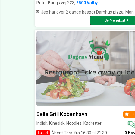
Peter Bangs vej 223,
2500 Valby
Jeg har over 2 gange besøgt Damhus pizza. Man modtages af venlige medarbejdere. De gør virkelig et godt indtryk. Den ene gang prøvede jeg deres pizza. Bunden er supersprød og velsmagende. Der bliver ikke sparet på råvarene, som er superfriske. Anden gang prøvede jeg en kebab og den smagte også rigtig godt. Stedet er pænt og ryttet. Damhus pizza gør det rigtig godt og fortjener 5 stjerner herfra. Jeg a
Se Menukort
Bella Grill København
5.
Indisk, Kinesisk, Noodles, Kødretter
3 Pe
Åbent Tors. fra 16:30 til 21:30
Lukket