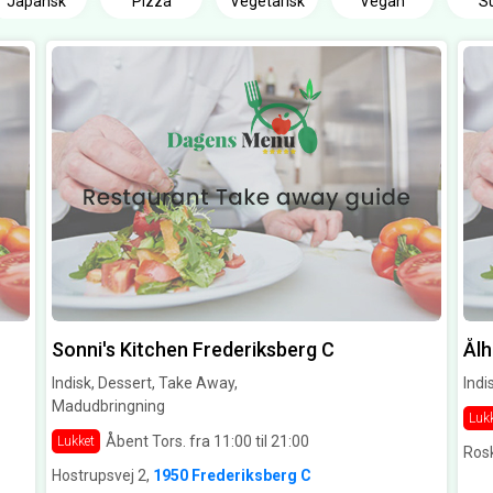
Japansk
Pizza
Vegetarisk
Vegan
S
Sonni's Kitchen Frederiksberg C
Ålh
Indisk, Dessert, Take Away,
Indi
Madudbringning
Luk
Åbent Tors. fra 11:00 til 21:00
Lukket
Rosk
Hostrupsvej 2,
1950 Frederiksberg C