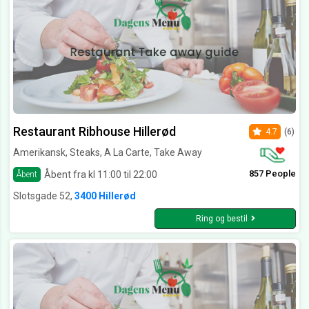
Restaurant Ribhouse Hillerød
4.7
(6)
Amerikansk, Steaks, A La Carte, Take Away
857 People
Åbent fra kl 11:00 til 22:00
Åbent
Slotsgade 52,
3400 Hillerød
Ring og bestil