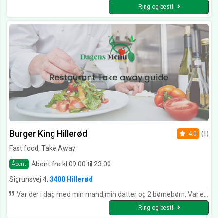
Ring og bestil
Burger King Hillerød
4.0
(1)
Fast food, Take Away
Åbent fra kl 09:00 til 23:00
Åbent
Sigrunsvej 4,
3400 Hillerød
Var der i dag med min mand,min datter og 2 børnebørn. Var en ny medarbejder på job så ventetiden Var ca 40 minutter. Ingen klage over den nye medarbejder. Han gjorde det så godt han kunne. Vi havde mere ondt af ham. Og undrede os over han ikke fik mere hjælp. Men svært når der ikke var flere på job. Så kære ny medarbejder. Husk første dag er svært. Og du skal nok lære det. Synes faktisk fremover den som planlægger hvem som skal være på job. Fremover burde være en fast medarbejder på en ny medarbejder. SÅ Undgår så lang ventetid og evt klager
Ring og bestil