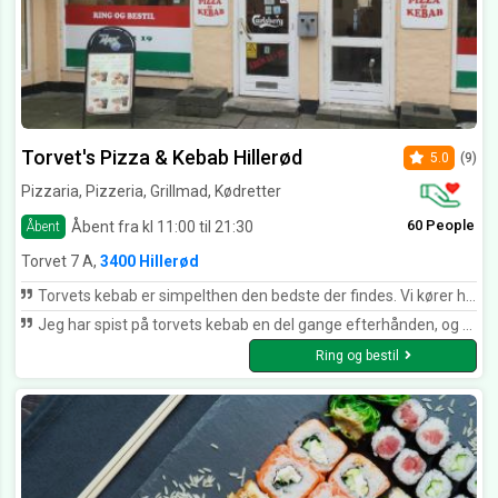
Torvet's Pizza & Kebab Hillerød
5.0
(9)
Pizzaria, Pizzeria, Grillmad, Kødretter
60 People
Åbent fra kl 11:00 til 21:30
Åbent
Torvet 7 A,
3400 Hillerød
Torvets kebab er simpelthen den bedste der findes. Vi kører helt fra Virum for at nyde en kebab i blandt. Virums pizzeriaer er simpelthen for dårlige til at lave kebab! Findes dog også een i Hillerød der kan lave kebab :-)
Jeg har spist på torvets kebab en del gange efterhånden, og hvergang oplever jeg den samme fantastiske service, både på venligheden, men især også på hurtigheden! Jeg får altid deres lækre saftigste og fyldige durum med kebab, og der går ikke mere end max 1-2 minutter, også er den klar. Gode priser Vanvittigt mad Fuldstændig vanvittig hurtigt og altid venlige!
Ring og bestil