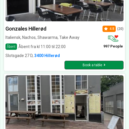
Gonzales Hillerød
4.8
(20)
Italiensk, Nachos, Shawarma, Take Away
997 People
Åbent fra kl 11:00 til 22:00
Åbent
Slotsgade 27 D,
3400 Hillerød
Book a table