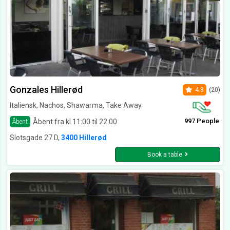
Gonzales Hillerød
4.8
(20)
Italiensk, Nachos, Shawarma, Take Away
997 People
Åbent fra kl 11:00 til 22:00
Åbent
Slotsgade 27 D,
3400 Hillerød
Book a table