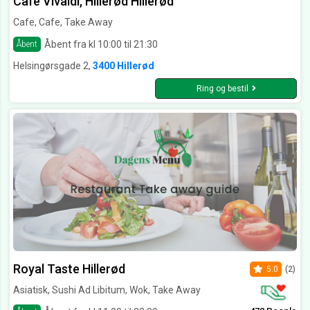
Cafe Vivaldi, Hillerød Hillerød
Cafe, Cafe, Take Away
Åbent fra kl 10:00 til 21:30
Åbent
Helsingørsgade 2,
3400 Hillerød
Ring og bestil
Royal Taste Hillerød
5.0
(2)
Asiatisk, Sushi Ad Libitum, Wok, Take Away