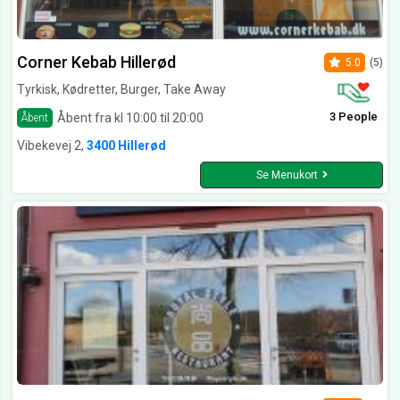
Corner Kebab Hillerød
5.0
(5)
Tyrkisk, Kødretter, Burger, Take Away
3 People
Åbent fra kl 10:00 til 20:00
Åbent
Vibekevej 2,
3400 Hillerød
Se Menukort