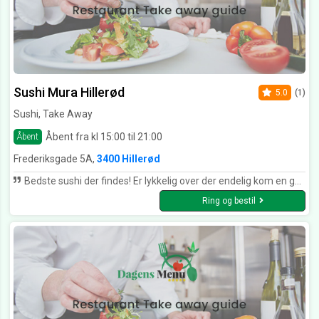
Sushi Mura Hillerød
5.0
(1)
Sushi, Take Away
Åbent fra kl 15:00 til 21:00
Åbent
Frederiksgade 5A,
3400 Hillerød
Bedste sushi der findes! Er lykkelig over der endelig kom en god sushi Resturant i Hillerød! Det kan de andre altså ikke følge med! Og fantastisk med deres rabat kort, gir lige det ekstra ! 💪🏻😊
Ring og bestil