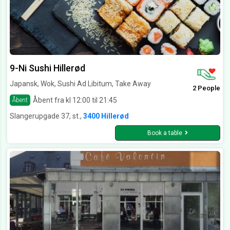
9-Ni Sushi Hillerød
Japansk, Wok, Sushi Ad Libitum, Take Away
2 People
Åbent fra kl 12:00 til 21:45
Åbent
Slangerupgade 37, st.,
3400 Hillerød
Book a table