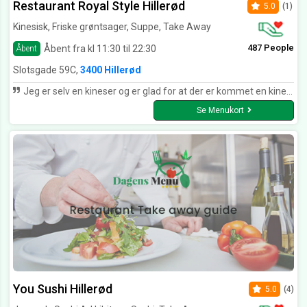
Restaurant Royal Style Hillerød
5.0
(1)
Kinesisk, Friske grøntsager, Suppe, Take Away
487 People
Åbent fra kl 11:30 til 22:30
Åbent
Slotsgade 59C,
3400 Hillerød
Jeg er selv en kineser og er glad for at der er kommet en kinesisk restaurant i Hillerød, som laver ægte kinesisk mad, hvor jeg kan besøge, når jeg trænger til at smage maden fra mit hjemmeland.
Se Menukort
You Sushi Hillerød
5.0
(4)