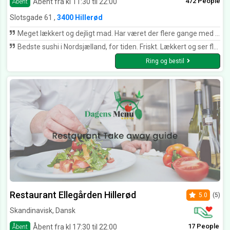
472 People
Åbent fra kl 11:30 til 22:00
Åbent
Slotsgade 61 ,
3400 Hillerød
Meget lækkert og dejligt mad. Har været der flere gange med familie,og altid i top
Bedste sushi i Nordsjælland, for tiden. Friskt. Lækkert og ser flot ud. Sødt og smilende personale.
Ring og bestil
Restaurant Ellegården Hillerød
5.0
(5)
Skandinavisk, Dansk
17 People
Åbent fra kl 17:30 til 22:00
Åbent