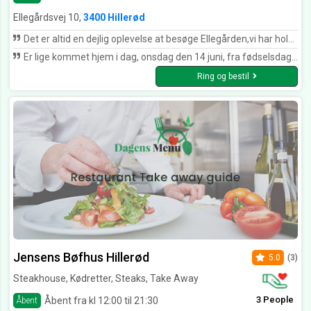
Ellegårdsvej 10,
3400 Hillerød
Det er altid en dejlig oplevelse at besøge Ellegården,vi har holdt mange familiefester der, gennem årene. Det har altid været en god oplevelse, maden,betjening og ikke mindst hyggen om gæsterne. Denne gang en 80 års fødselsdag men kun med 16 personer til frokost. Den stod mål med,hvad vi har oplevet tidligere, fantastisk, sikken en frokostbuffet, mad til kryds og slange og en rigtig dejlig tjener, der virkelig gjorde sit til at fuldende festen, MANGE, MANGE TAK
Er lige kommet hjem i dag, onsdag den 14 juni, fra fødselsdags fest hvor vi var 8 pers. Hold nu op hvor var det godt, super mad, super betjening. Vi fik mange forskellige retter, og alt var bare perfekt. Tak for en super aften, vi ses snart igen. TAK.
Ring og bestil
Jensens Bøfhus Hillerød
5.0
(3)
Steakhouse, Kødretter, Steaks, Take Away
3 People
Åbent fra kl 12:00 til 21:30
Åbent