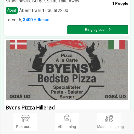
Skandinavisk, Burger, Salat, Take Away
1 People
Åbent fra kl 11:30 til 22:00
Åbent
Torvet 6,
3400 Hillerød
Ring og bestil
Byens Pizza Hillerød
Pizzaria, Pizzeria, Pizza, Burger
Åbent fra kl 12:00 til 21:00
Åbent
Restaurant
Afhentning
Madudbringning