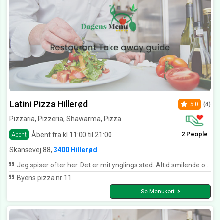
Latini Pizza Hillerød
5.0
(4)
Pizzaria, Pizzeria, Shawarma, Pizza
2 People
Åbent fra kl 11:00 til 21:00
Åbent
Skansevej 88,
3400 Hillerød
Jeg spiser ofter her. Det er mit ynglings sted. Altid smilende og glade betjening
Byens pızza nr 11
Se Menukort