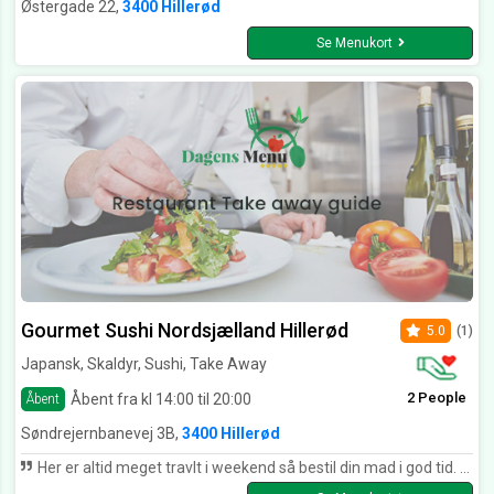
Østergade 22,
3400 Hillerød
Se Menukort
Gourmet Sushi Nordsjælland Hillerød
5.0
(1)
Japansk, Skaldyr, Sushi, Take Away
2 People
Åbent fra kl 14:00 til 20:00
Åbent
Søndrejernbanevej 3B,
3400 Hillerød
Her er altid meget travlt i weekend så bestil din mad i god tid. De er de bedste i hillerød og deres personale er meget flinke. man føler sig virkelig godt tilpas her.