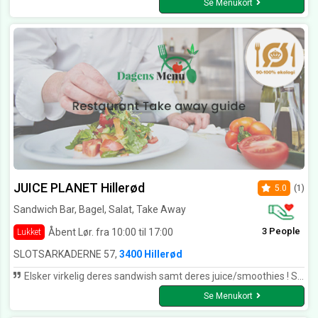
Se Menukort
JUICE PLANET Hillerød
5.0
(1)
Sandwich Bar, Bagel, Salat, Take Away
3 People
Åbent Lør. fra 10:00 til 17:00
Lukket
SLOTSARKADERNE 57,
3400 Hillerød
Elsker virkelig deres sandwish samt deres juice/smoothies ! Så frisk og smagsfuld. Kan stærkt anbefales !!
Se Menukort