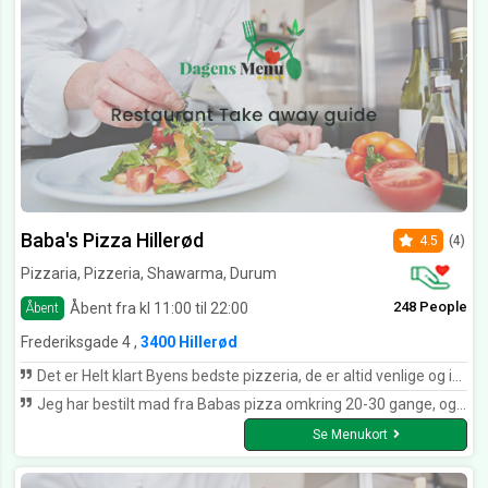
Baba's Pizza Hillerød
4.5
(4)
Pizzaria, Pizzeria, Shawarma, Durum
248 People
Åbent fra kl 11:00 til 22:00
Åbent
Frederiksgade 4 ,
3400 Hillerød
Det er Helt klart Byens bedste pizzeria, de er altid venlige og imødekommende der er God service, det er hurtige til at bringe maden ud, maden smager godt. jeg ville anbefalede det til ander.
Jeg har bestilt mad fra Babas pizza omkring 20-30 gange, og jeg er tilfreds 8 ud af 10 gange,,, da jeg er en af de kunder som bestiller på de dage/tidspunkter hvor der er rigtig travlt,, og laver også engang imellem bestillinger som er vedhæftede med specifikt leverings tidspunkt, her kan jeg godt forstå der kan ske fejl. Det er mennesker som laver mad. Hvis jeg skulle give dem en samlet karakter fra 1-10 får de 7.5 Dejligt mad, go service. Prisen på pizza er igennem årene steget, men det gælder dov alle steder. Hvis du ikke har prøvet Babas pizza i Hillerød før, bør du gøre dig selv den tjeneste at køre forbi og købe en hjemmelavet Durum m. Kebab,, den er helt klart turen værd. her får de 9.0. Jeg bor i Hillerød, og jeg forsætter med at bruge dem som som mit fortrukne pizzaria. Thumbs up.
Se Menukort