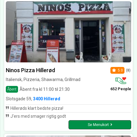
Ninos Pizza Hillerød
5.0
(8)
Italiensk, Pizzeria, Shawarma, Grillmad
652 People
Åbent fra kl 11:00 til 21:30
Åbent
Slotsgade 59,
3400 Hillerød
Hillerøds klart bedste pizza!
J'ers med smager rigtig godt
Se Menukort