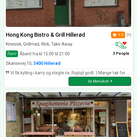
Hong Kong Bistro & Grill Hillerød
5.0
(1)
Kinesisk, Grillmad, Wok, Take Away
3 People
Åbent fra kl 15:00 til 21:00
Åbent
Skansevej 10,
3400 Hillerød
Vi fik kylling i karry og stegte ris. Rigtigt godt :) Mange tak for mad.
Se Menukort