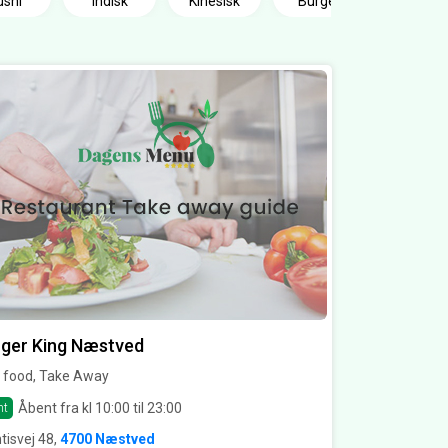
ushi
Indisk
Kinesisk
Burger
ger King Næstved
t food, Take Away
Åbent fra kl 10:00 til 23:00
nt
tisvej 48,
4700 Næstved