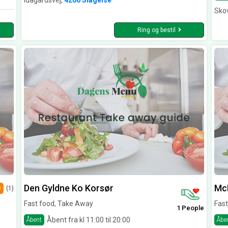
Idagårdsvej,
4200 Slagelse
Sko
Ring og bestil
Den Gyldne Ko Korsør
Mc
0
(1)
Fast food, Take Away
Fast
1 People
Åbent fra kl 11:00 til 20:00
Åbent
Åbe