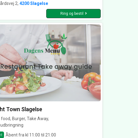
årdsvej 2,
4200 Slagelse
Ring og bestil
ht Town Slagelse
 food, Burger, Take Away,
udbringning
Åbent fra kl 11:00 til 21:00
nt