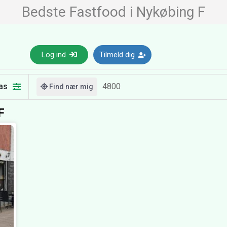
Bedste Fastfood i Nykøbing F
Log ind
Tilmeld dig
as
Find nær mig
F