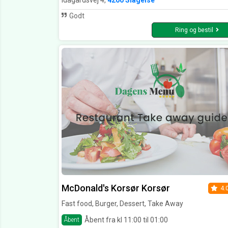
Idagårdsvej 4,
4200 Slagelse
Godt
Ring og bestil
McDonald's Korsør Korsør
4.
Fast food, Burger, Dessert, Take Away
Åbent fra kl 11:00 til 01:00
Åbent