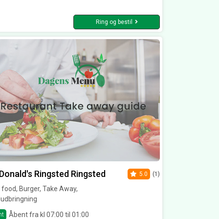
Ring og bestil
onald's Ringsted Ringsted
5.0
(1)
 food, Burger, Take Away,
udbringning
Åbent fra kl 07:00 til 01:00
nt