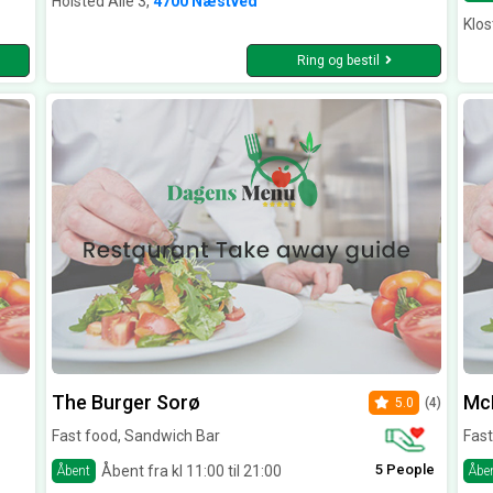
Holsted Alle 3,
4700 Næstved
Klos
Ring og bestil
The Burger Sorø
McD
5.0
(4)
Fast food, Sandwich Bar
Fast
5 People
Åbent fra kl 11:00 til 21:00
Åbent
Åbe