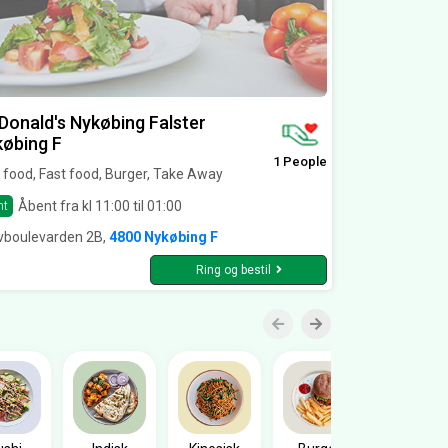
onald's Nykøbing Falster
øbing F
1 People
 food, Fast food, Burger, Take Away
Åbent fra kl 11:00 til 01:00
nt
vboulevarden 2B,
4800 Nykøbing F
Ring og bestil
Sandwic