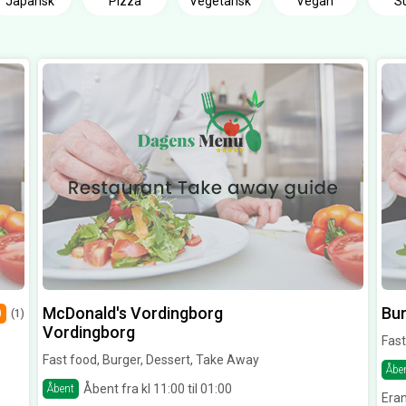
Japansk
Pizza
Vegetarisk
Vegan
S
McDonald's Vordingborg
Bur
0
(1)
Vordingborg
Fas
Fast food, Burger, Dessert, Take Away
Åbe
Åbent fra kl 11:00 til 01:00
Åbent
Eran