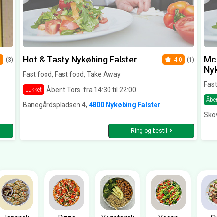
Hot & Tasty Nykøbing Falster
McD
0
(3)
4.0
(1)
Nyk
Fast food, Fast food, Take Away
Fast
Åbent Tors. fra 14:30 til 22:00
Lukket
Åbe
Banegårdspladsen 4,
4800 Nykøbing Falster
Sko
Ring og bestil