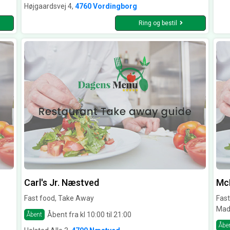
Højgaardsvej 4,
4760 Vordingborg
Ring og bestil
Carl's Jr. Næstved
McD
Fast food, Take Away
Fast
Mad
Åbent fra kl 10:00 til 21:00
Åbent
Åbe