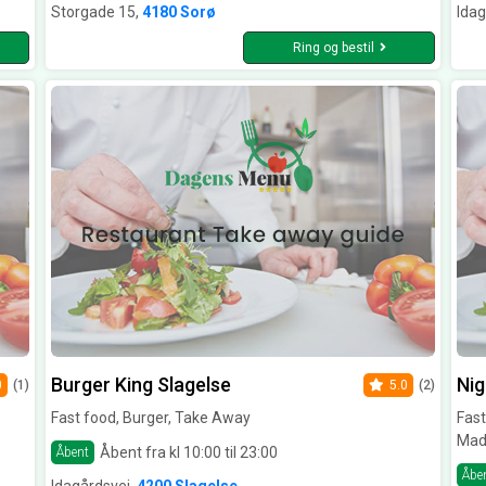
Storgade 15,
4180 Sorø
Idag
Ring og bestil
Burger King Slagelse
Nig
0
(1)
5.0
(2)
Fast food, Burger, Take Away
Fast
Mad
Åbent fra kl 10:00 til 23:00
Åbent
Åbe