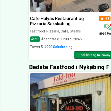
Cafe Hulyas Restaurant og
4.8
Pizzaria Sakskøbing
Fast food, Pizzaria, Cafe, Steaks
8969 Pe
Åbent fra kl 11:00 til 20:45
Åbent
Torvet 5,
4990 Sakskøbing
Book bord og takeaway
Bedste Fastfood i Nykøbing F