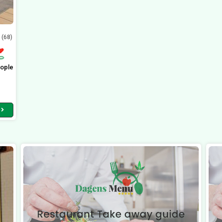
(68)
ople