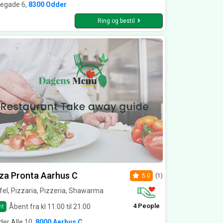
regade 6,
8300 Odder
Ring og bestil
za Pronta Aarhus C
5.0
(1)
fel, Pizzaria, Pizzeria, Shawarma
4 People
Åbent fra kl 11:00 til 21:00
nt
er Alle 10,
8000 Aarhus C