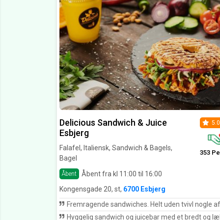
Delicious Sandwich & Juice
5.0
Esbjerg
Falafel, Italiensk, Sandwich & Bagels,
353 Pe
Bagel
Åbent fra kl 11:00 til 16:00
Åbent
Kongensgade 20, st,
6700 Esbjerg
Fremragende sandwiches. Helt uden tvivl nogle af Esbjergs beds
Hyggelig sandwich og juicebar med et bredt og lækkert sortiment. Man designer ganske enkelt sin egen