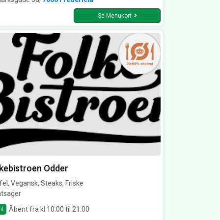
Se Menukort
kebistroen Odder
fel, Vegansk, Steaks, Friske
ntsager
Åbent fra kl 10:00 til 21:00
nt