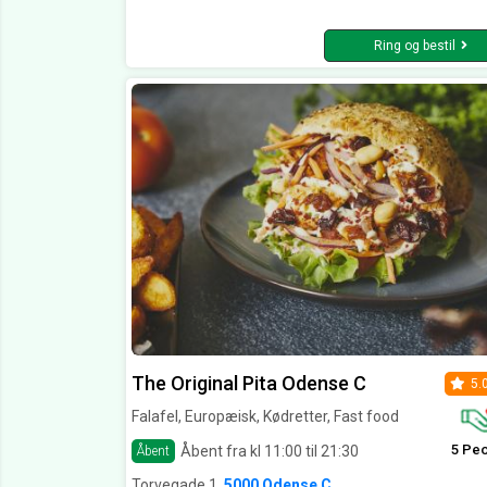
Ring og bestil
The Original Pita Odense C
5.
Falafel, Europæisk, Kødretter, Fast food
5 Pe
Åbent fra kl 11:00 til 21:30
Åbent
Torvegade 1,
5000 Odense C