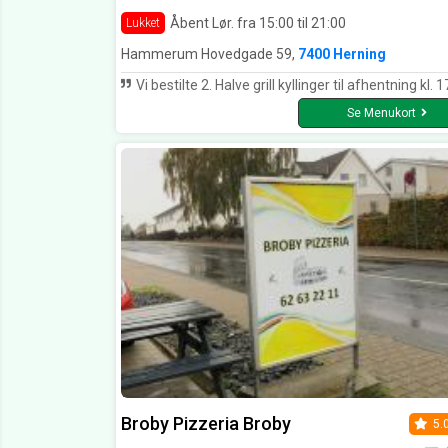
Åbent Lør. fra 15:00 til 21:00
Lukket
Hammerum Hovedgade 59,
7400 Herning
Vi bestilte 2. Halve grill kyllinger til afhentning kl. 17.45 bestillingen var klar til tiden. Kyllingen og tilbehøret var pe
Se Menukort
Broby Pizzeria Broby
5.