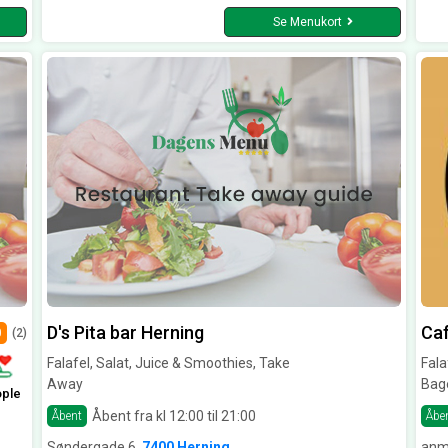
Se Menukort
D's Pita bar Herning
Caf
0
(2)
Falafel, Salat, Juice & Smoothies, Take
Fala
Away
Bag
ople
Åbent fra kl 12:00 til 21:00
Åbent
Åbe
Søndergade 6,
7400 Herning
anm