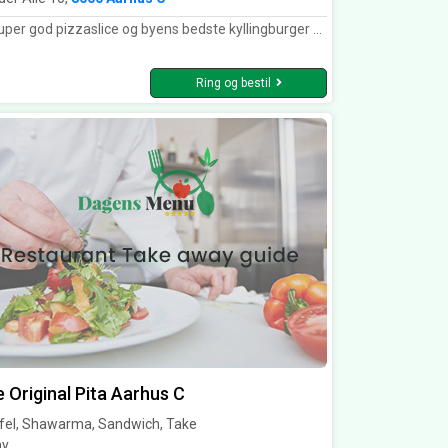
 god pizzaslice og byens bedste kyllingburger menu!! Den er såååå god! Og super service altid! Slt er i top!!
Ring og bestil
 Original Pita Aarhus C
afel, Shawarma, Sandwich, Take
y