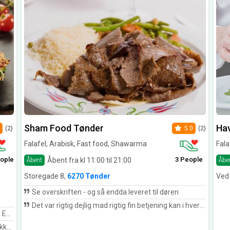
Sham Food Tønder
Hav
(2)
5.0
(2)
Falafel, Arabisk, Fast food, Shawarma
Fala
ople
3 People
Åbent fra kl 11:00 til 21:00
Åbent
Åbe
Storegade 8,
6270 Tønder
Ved 
Se overskriften - og så endda leveret til døren
Det var rigtig dejlig mad rigtig fin betjening kan i hvert fald anbefale
te!
 mad.