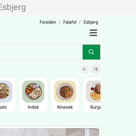
Esbjerg
Forsiden
Falafel
Esbjerg
Sandwic
ushi
Indisk
Kinesisk
Burger