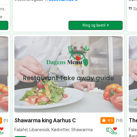
el!
Super
singer.
Ring og bestil
Shawarma king Aarhus C
The
0
(1)
4.9
(10)
Falafel, Libanesisk, Kødretter, Shawarma
Fal
Awa