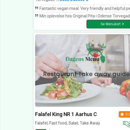
Fantastic vegan meal. Very friendly and helpful personn
Min oplevelse hos Original Pita i Odense Torvegade 1 har været en oplevelse, som jeg længe vil mindes om. Deres marineret kylling smager fantastisk. Især deres hjemmelavet brød og dres
Se Menukort
Falafel King NR 1 Aarhus C
5.
Falafel, Fast food, Salat, Take Away