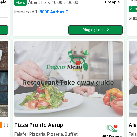
ople
8 People
Åbent fra kl 10:00 til 06:00
Åbent
Åbe
Immervad 1,
8000 Aarhus C
Gul
Ring og bestil
Pizza Pronto Aarup
Ala
0
(1)
Falafel, Pizzaria, Pizzeria, Buffet
Fala
452 People