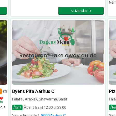
Nør
Se Menukort
Byens Pita Aarhus C
Piz
0
(2)
Falafel, Arabisk, Shawarma, Salat
Fala
ople
Åbent fra kl 12:00 til 23:00
Åbent
Åbe
Vesterbrogade 1,
8000 Aarhus C
Sønd