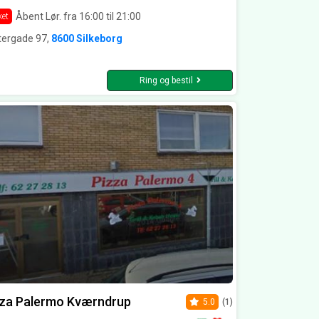
Åbent Lør. fra 16:00 til 21:00
ket
tergade 97,
8600 Silkeborg
Ring og bestil
zza Palermo Kværndrup
5.0
(1)