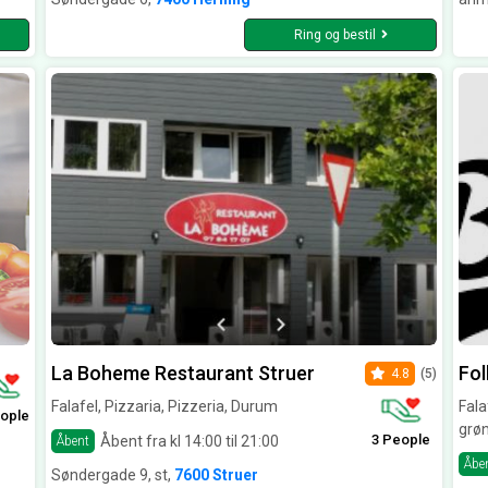
Ring og bestil
La Boheme Restaurant Struer
Fol
4.8
(5)
Falafel, Pizzaria, Pizzeria, Durum
Fala
ople
grø
3 People
Åbent fra kl 14:00 til 21:00
Åbent
Åbe
Søndergade 9, st,
7600 Struer