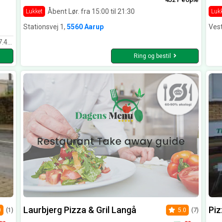
Åbent Lør. fra 15:00 til 21:30
Lukket
Luk
Stationsvej 1,
5560 Aarup
Ves
rfekt.
Ring og bestil
Laurbjerg Pizza & Gril Langå
Pi
0
(1)
5.0
(7)