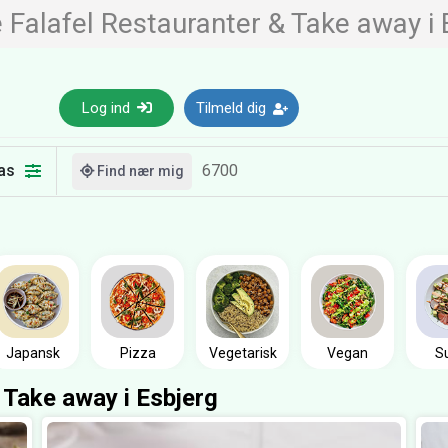
 Falafel Restauranter & Take away i 
Log ind
Tilmeld dig
as
Find nær mig
Japansk
Pizza
Vegetarisk
Vegan
S
 Take away i Esbjerg