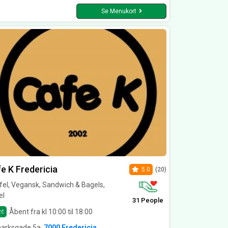
Se Menukort
e K Fredericia
5.0
(20)
fel, Vegansk, Sandwich & Bagels,
el
31 People
Åbent fra kl 10:00 til 18:00
nt
arksgade 5a,
7000 Fredericia