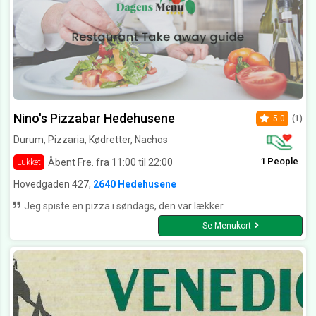
Nino's Pizzabar Hedehusene
5.0
(1)
Durum, Pizzaria, Kødretter, Nachos
1 People
Åbent Fre. fra 11:00 til 22:00
Lukket
Hovedgaden 427,
2640 Hedehusene
Jeg spiste en pizza i søndags, den var lækker
Se Menukort