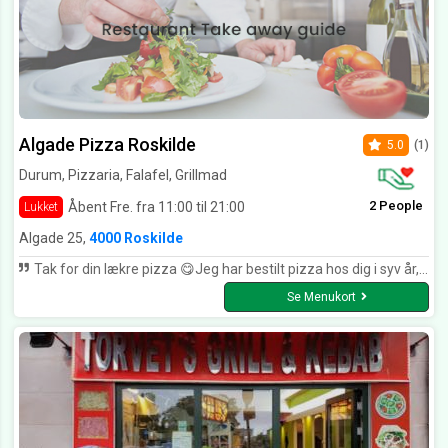
Algade Pizza Roskilde
5.0
(1)
Durum, Pizzaria, Falafel, Grillmad
2 People
Åbent Fre. fra 11:00 til 21:00
Lukket
Algade 25,
4000 Roskilde
Tak for din lækre pizza 😋Jeg har bestilt pizza hos dig i syv år, men jeg er meget tilfreds 😊😊😊😊
Se Menukort