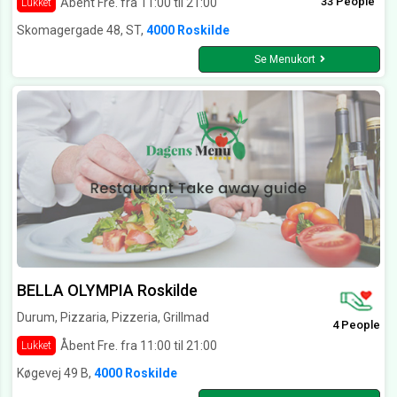
33 People
Åbent Fre. fra 11:00 til 21:00
Lukket
Skomagergade 48, ST,
4000 Roskilde
Se Menukort
BELLA OLYMPIA Roskilde
Durum, Pizzaria, Pizzeria, Grillmad
4 People
Åbent Fre. fra 11:00 til 21:00
Lukket
Køgevej 49 B,
4000 Roskilde