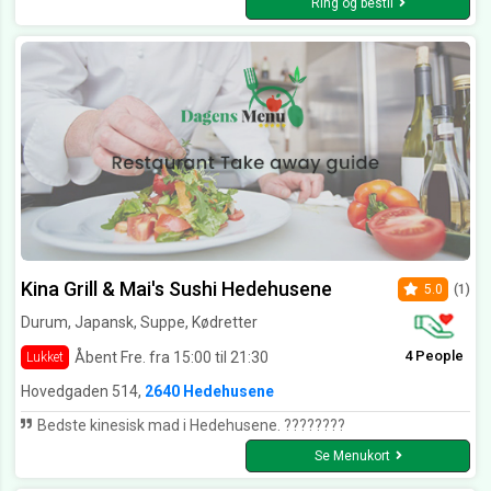
Ring og bestil
Kina Grill & Mai's Sushi Hedehusene
5.0
(1)
Durum, Japansk, Suppe, Kødretter
4 People
Åbent Fre. fra 15:00 til 21:30
Lukket
Hovedgaden 514,
2640 Hedehusene
Bedste kinesisk mad i Hedehusene. ????????
Se Menukort