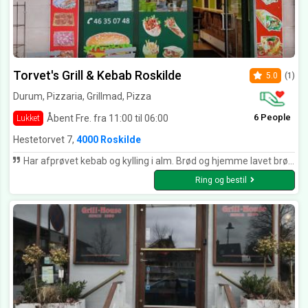
Torvet's Grill & Kebab Roskilde
5.0
(1)
Durum, Pizzaria, Grillmad, Pizza
6 People
Åbent Fre. fra 11:00 til 06:00
Lukket
Hestetorvet 7,
4000 Roskilde
Har afprøvet kebab og kylling i alm. Brød og hjemme lavet brød og Div. Pizza stykker gennem flere år og har aldrig haft noget at klage vildt over. Skal ‼️ jeg finde noget så skal det være at de bæger man får med hjem med majo osv. De er temmelig svære at åbne 😛 Den chili man får med er ikke sååå stærk. Og kyllingekødet ville blive endnu mere lækkert hvis det lige fik lidt grill krydderi Men intet så galt at man ikke kommer igen. 😊
Ring og bestil