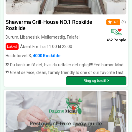
Shawarma Grill-House NO.1 Roskilde
4.8
(6)
Roskilde
Durum, Libanesisk, Mellemøstlig, Falafel
462 People
Åbent Fre. fra 11:00 til 22:00
Lukket
Hestetorvet 3,
4000 Roskilde
Du kan kun få det, hvis du udtaler det rigtigt!!! Fed humor. Maden til tiden, god dyb smag, fint kød, og nok...kan varmt anbefales. *****
Great service, clean, family friendly. Is one of our favorite fast-food places in Roskilde
Ring og bestil