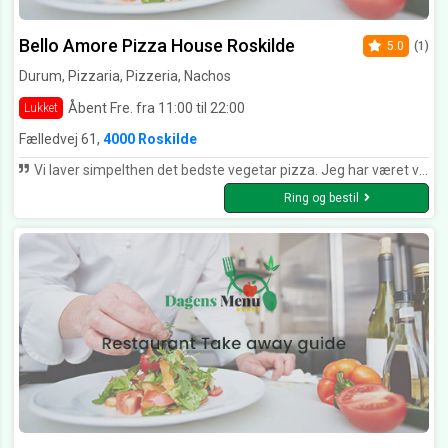
Bello Amore Pizza House Roskilde
5.0
(1)
Durum, Pizzaria, Pizzeria, Nachos
Åbent Fre. fra 11:00 til 22:00
Lukket
Fælledvej 61,
4000 Roskilde
Vi laver simpelthen det bedste vegetar pizza. Jeg har været vegetar i rigtig mange år og det altid svært at finde et pizzeria der laver gode vegetar pizza, man i formår at lave det bedste.
Ring og bestil