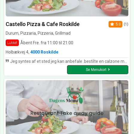
Castello Pizza & Cafe Roskilde
5.0
(1)
Durum, Pizzaria, Pizzeria, Grillmad
Åbent Fre. fra 11:00 til 21:00
Lukket
Holbækvej 4,
4000 Roskilde
Jeg syntes af et sted jeg kan anbefale .bestilte en calzone med skinke tog 26 minutter smagte dejligt fem ud af fem her. Betjening er også godt tog godt i mod mig og det Hele spiled bare så fem ud af fem her😃
Se Menukort