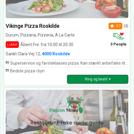
Vikinge Pizza Roskilde
4.7
(3)
Durum, Pizzaria, Pizzeria, A La Carte
3 People
Åbent Fre. fra 10:00 til 20:30
Lukket
Sankt Clara Vej 12,
4000 Roskilde
Superservice og førsteklasses pizza. Kan stærkt anbefales til alle vikinger👍🏻👍🏻👍🏻👍🏻👍🏻
Bedste pizza i byn
Ring og bestil