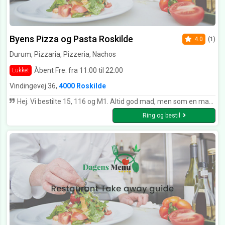
Byens Pizza og Pasta Roskilde
4.0
(1)
Durum, Pizzaria, Pizzeria, Nachos
Åbent Fre. fra 11:00 til 22:00
Lukket
Vindingevej 36,
4000 Roskilde
Hej. Vi bestilte 15, 116 og M1. Altid god mad, men som en mad kender som jeg er. Er i begyndt at bruge allehånde og nellike i jeres burger op til julen. Så hold lidt igen, de var lige til den søde side.... Vh Kim Holgersen
Ring og bestil