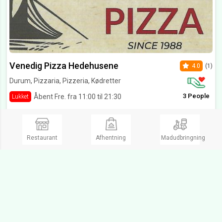
Venedig Pizza Hedehusene
4.0
(1)
Durum, Pizzaria, Pizzeria, Kødretter
3 People
Åbent Fre. fra 11:00 til 21:30
Lukket
Hovedgaden 425,
2640 Hedehusene
Kommer tit her og burger meneuen er vildt god
Restaurant
Afhentning
Madudbringning
Se Menukort