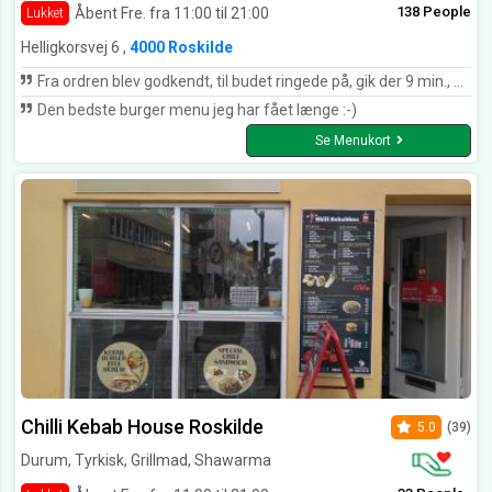
138 People
Åbent Fre. fra 11:00 til 21:00
Lukket
Helligkorsvej 6 ,
4000 Roskilde
Fra ordren blev godkendt, til budet ringede på, gik der 9 min., det må være verdens hurtigste 👍🏼👌🏼🙏🏼😉
Den bedste burger menu jeg har fået længe :-)
Se Menukort
Chilli Kebab House Roskilde
5.0
(39)
Durum, Tyrkisk, Grillmad, Shawarma