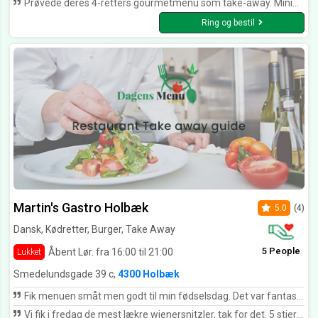
Prøvede deres 4-retters gourmetmenu som take-away. Minimalt arbejde med klargøring og smagen var helt i top på alle retter.
Ring og bestil
Martin's Gastro Holbæk
5.0
(4)
Dansk, Kødretter, Burger, Take Away
5 People
Åbent Lør. fra 16:00 til 21:00
Lukket
Smedelundsgade 39 c,
4300 Holbæk
Fik menuen småt men godt til min fødselsdag. Det var fantastisk lækkert, med friske råvarer, lækkert tilbehør, og meget fint anrettet. Kan varmt anbefales. TAK Martin.
Vi fik i fredag de mest lækre wienersnitzler, tak for det. 5 stjerner