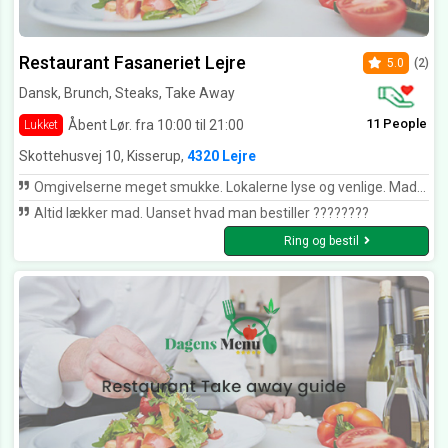
Restaurant Fasaneriet Lejre
5.0
(2)
Dansk, Brunch, Steaks, Take Away
11 People
Åbent Lør. fra 10:00 til 21:00
Lukket
Skottehusvej 10, Kisserup,
4320 Lejre
Omgivelserne meget smukke. Lokalerne lyse og venlige. Maden helt i top. Alle havde en rigtig dejlig dag.
Altid lækker mad. Uanset hvad man bestiller ????????
Ring og bestil