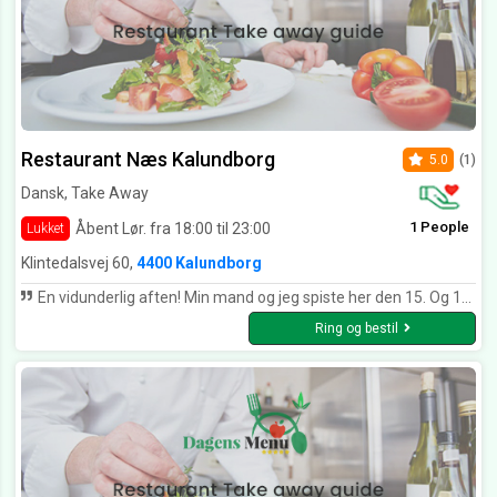
Restaurant Næs Kalundborg
5.0
(1)
Dansk, Take Away
1 People
Åbent Lør. fra 18:00 til 23:00
Lukket
Klintedalsvej 60,
4400 Kalundborg
En vidunderlig aften! Min mand og jeg spiste her den 15. Og 16. Maj. Begge aftener var skønne, dog var den første aften klart den bedste. Dette skyldtes i høj grad vores fabelagtigt professionelle, søde og imødekommende tjener. Han fortjener både lønforhøjelse og forfremmelse! Maden var lige guddommelig begge aftener. Her på Næs laves bearnaisesauce faktisk fra bunden, i hånden, bevidnet af den gode, velkendte lyd af piskeriset fra køkkenet. Ikke noget færdig fabrikata her. Når man som jeg er ex-professionel kok, så ved man hvor sjældent det er. Vores bøffer var perfekt tilberedte til vores specifikationer, vores grøntsager sprøde og friske, præcist krydret og hele kompositionen af måltidet var et professionellt kunststykke der dog aldrig blev til en avant-garde repræsentation af “mad”. Nej! På Restaurant Næs bliver man serveret rigtig mad, med respekt for råvarerne. Rigtig mad der ligner og smager af hvad det er, tilberedt med ægte færdighed og forståelse. Rettens præsentation af vores vidende tjener blev derpå det gyldne prik over i'et. Det skal dog ikke lyde som om at servicen var ringe på anden aften. Det var den bestemt ikke! Den tjenerinde der talte med os om mine fødevareallergier var både venlig og imødekommende. Vi forstår også godt at det var svært for hende at give os alt sin opmærksomhed da der var flere besværlige gæster tilstede samtidig med os, og hendes eneste kollega var helt ny i faget. Det man ikke holdes imod nogen. Alt i alt har det været to gange 5 stjerners oplevelser at spise hos Næs. En restaurant vi vil være glade for at vende tilbage til ved først givende lejlighed. Vi glæder os til at vende tilbage og håber at se vores nye yndlings tjener næste gang vi har lyst til at flotte os. Tusind tak, Næs! Det var eventyrligt!
Ring og bestil