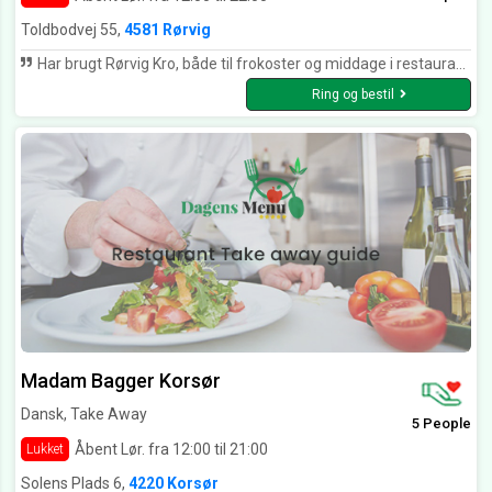
Toldbodvej 55,
4581 Rørvig
Har brugt Rørvig Kro, både til frokoster og middage i restauranten, til fester arrangeret af kroen, fx nytårsaften, til private fester på kroen samt take away til fester i vores hjem. Altid top mad, top betjening og value for money. Mine varmeste anbefalinger
Ring og bestil
Madam Bagger Korsør
Dansk, Take Away
5 People
Åbent Lør. fra 12:00 til 21:00
Lukket
Solens Plads 6,
4220 Korsør