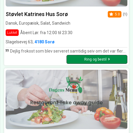
Støvlet Katrines Hus Sorø
5.0
(1)
Dansk, Europæisk, Salat, Sandwich
Åbent Lør. fra 12:00 til 23:30
Lukket
Slagelsevej 63,
4180 Sorø
Dejlig frokost som blev serveret samtidig seiv om det var flere forskellige retter. Smagte fantastisk er melding fra alle ti. Venlig og dygtig betjening. Kan varmt anbefales.
Ring og bestil