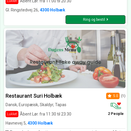
Åbent Lør. fra 11:00 til 20:30
Lukket
Gl. Ringstedvej 26,
4300 Holbæk
Ring og bestil
Restaurant Suri Holbæk
5.0
(1)
Dansk, Europæisk, Skaldyr, Tapas
2 People
Åbent Lør. fra 11:30 til 23:30
Lukket
Havnevej 5,
4300 Holbæk