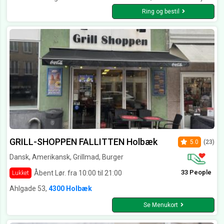
Ring og bestil
GRILL-SHOPPEN FALLITTEN Holbæk
5.0
(23)
Dansk, Amerikansk, Grillmad, Burger
33 People
Åbent Lør. fra 10:00 til 21:00
Lukket
Ahlgade 53,
4300 Holbæk
Se Menukort