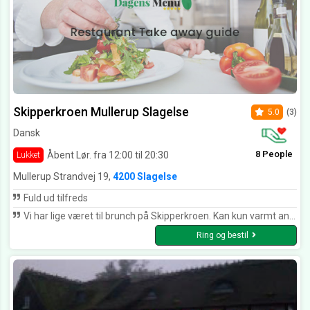
Skipperkroen Mullerup Slagelse
5.0
(3)
Dansk
8 People
Åbent Lør. fra 12:00 til 20:30
Lukket
Mullerup Strandvej 19,
4200 Slagelse
Fuld ud tilfreds
Vi har lige været til brunch på Skipperkroen. Kan kun varmt anbefales. Super godt og god og venlig betjening.
Ring og bestil