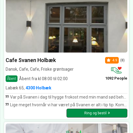
Cafe Svanen Holbæk
4.9
(8)
Dansk, Cafe, Cafe, Friske grøntsager
1092 People
Åbent fra kl 08:00 til 02:00
Åbent
Labæk 65,
4300 Holbæk
Var på Svanen i dag til hygge frokost med min mand sød behagelig betjening og dejlig frokost Tak for i dag
Lige meget hvornår vi har været på Svanen er alt i tip tip. Kommer meget gerne igen.
Ring og bestil