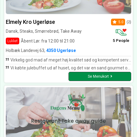
Elmely Kro Ugerløse
5.0
(2)
Dansk, Steaks, Smørrebrød, Take Away
5 People
Åbent Lør. fra 12:00 til 21:00
Lukket
Holbæk Landevej 63,
4350 Ugerløse
Virkelig god mad af meget høj kvalitet sød og kompetent servering med et glimt i øjet det kan kun anbefales
Vi købte julebuffet ud af huset, og det var en sand gourmet oplevelse. Maden (i rigelige mængder) var perfekt tilberedt og smagte helt fantastisk. Det er ikke sidste gang, vi skal have mad fra/på Elmely Kro, - det kan varmt anbefales. Pia Agerbo - Holbæk
Se Menukort