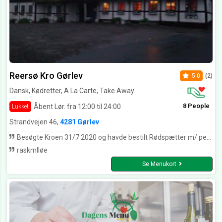
Reersø Kro Gørlev
5.0
(2)
Dansk, Kødretter, A La Carte, Take Away
8 People
Åbent Lør. fra 12:00 til 24:00
Lukket
Strandvejen 46,
4281 Gørlev
Besøgte Kroen 31/7 2020 og havde bestilt Rødspætter m/ persillesovs- det var virkelig lækkert , en god oplevelse i hyggelige omgivelser !
raskmlløe
Se Menukort