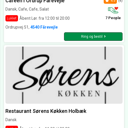
Cafeen I Ordrup Fårevejle
4.5
(4)
Dansk, Cafe, Cafe, Salat
7 People
Åbent Lør. fra 12:00 til 20:00
Lukket
Ordrupvej 51,
4540 Fårevejle
Ring og bestil
Restaurant Sørens Køkken Holbæk
Dansk