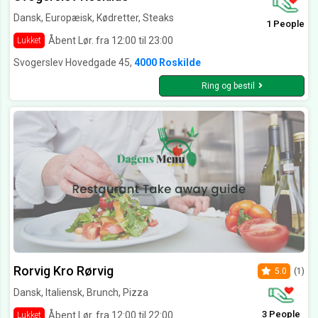
Dansk, Europæisk, Kødretter, Steaks
1 People
Åbent Lør. fra 12:00 til 23:00
Lukket
Svogerslev Hovedgade 45,
4000 Roskilde
Ring og bestil
Rorvig Kro Rørvig
5.0
(1)
Dansk, Italiensk, Brunch, Pizza
3 People
Åbent Lør. fra 12:00 til 22:00
Lukket