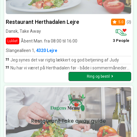
Restaurant Herthadalen Lejre
5.0
(2)
Dansk, Take Away
3 People
Åbent Man. fra 08:00 til 16:00
Lukket
Slangealleen 1,
4320 Lejre
Jeg synes det var rigtig lækkert og god betjening af Judy
Nu har vi været på Herthadalen før - både i sommermånederne såvel som i vinteren. Vi har aldrig været skuffet. Nu skulle vi så afholde vores julefrokost på Herthadalen 2019, og var på ingen måde skuffet. Alt var som det skulle være; nok siddeplads ved bordet, skøn mad serveret med rette intervaller, høflig servering fra tjenerne, musik der var passende både i styrke og genre. Simpelthen en fantastisk aften i de mest fantastiske omgivelser. Jeg kan kun anbefale denne restaurant og dens ualmindelige skønne placering. Mvh. Alexandra
Ring og bestil