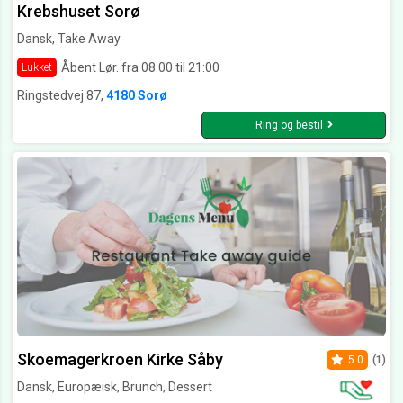
Krebshuset Sorø
Dansk, Take Away
Åbent Lør. fra 08:00 til 21:00
Lukket
Ringstedvej 87,
4180 Sorø
Ring og bestil
Skoemagerkroen Kirke Såby
5.0
(1)
Dansk, Europæisk, Brunch, Dessert