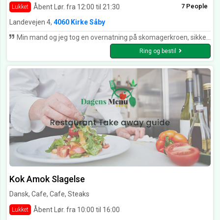
7 People
Åbent Lør. fra 12:00 til 21:30
Lukket
Landevejen 4,
4060 Kirke Såby
Min mand og jeg tog en overnatning på skomagerkroen, sikke en fantastisk oplevelse. Vi blev budt velkommen af det sødeste personale og fik vist vores værelse. Bagefter blev vi budt på kaffe og den lækreste kage alt var så smukt serveret, da solen skinnede spurgt vi om vi kunne få kaffe ude i deres hyggelig gård hvilket slet ikke var noget problem. Aftensmaden var fantastisk og der var en sød ung pige der fortalte om maden og de forskellige vine, der var så hyggelig en stemning på den smukke kro. Da vi vågnede og skulle have morgenmad blev der serveret så meget lækker mad og vi kunne ikke spise halvdelen alt var så smukt og med mange hjemmelavede ting. Vi skal helt klart besøge skomagerkroen igen. Tak for jer ❤️👌
Ring og bestil
Kok Amok Slagelse
Dansk, Cafe, Cafe, Steaks
Åbent Lør. fra 10:00 til 16:00
Lukket