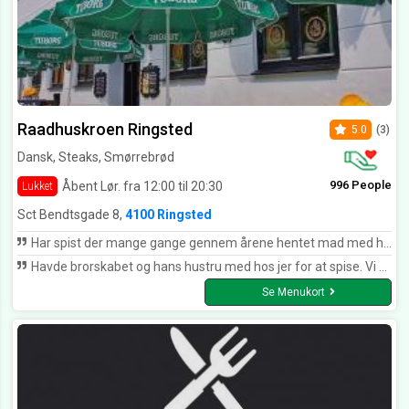
Raadhuskroen Ringsted
5.0
(3)
Dansk, Steaks, Smørrebrød
996 People
Åbent Lør. fra 12:00 til 20:30
Lukket
Sct Bendtsgade 8,
4100 Ringsted
Har spist der mange gange gennem årene hentet mad med hjem er det også blevet til en del gange og hver gang har det været upåklageligt fantastisk mad med smag helt sikkert top karakter så hvis man vil have en rigtig god mad oplevelse til fortjent priser er det her man skal tage hen så ja hvis man kunne give de 12 stjerner får de dem også her fra
Havde brorskabet og hans hustru med hos jer for at spise. Vi fik en sildeanretning som bare var til 10 stjerner. Tusind tak for en dejlig smags oplevelse.
Se Menukort