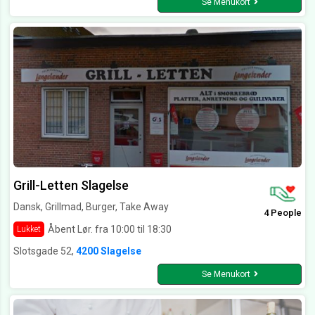
Se Menukort
Grill-Letten Slagelse
Dansk, Grillmad, Burger, Take Away
4 People
Åbent Lør. fra 10:00 til 18:30
Lukket
Slotsgade 52,
4200 Slagelse
Se Menukort