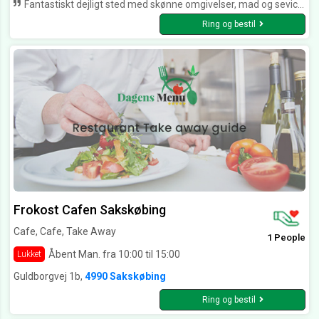
Fantastiskt dejligt sted med skønne omgivelser, mad og sevice er ????. Dette er virkelig mit yndlingssted i byen. Maden ordnes på en meget kunstnerisk måde. Det er rent faktiskt kunst, som til og med smager guddommeligt. Tak Café Da Vinci
Ring og bestil
Frokost Cafen Sakskøbing
Cafe, Cafe, Take Away
1 People
Åbent Man. fra 10:00 til 15:00
Lukket
Guldborgvej 1b,
4990 Sakskøbing
Ring og bestil