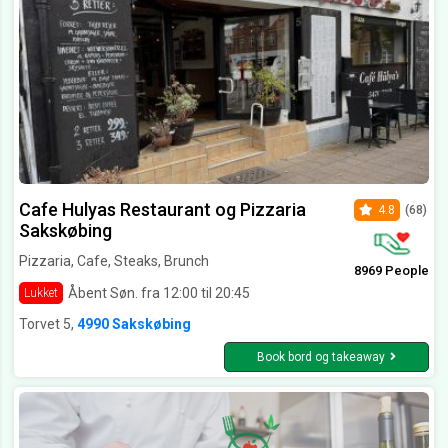
Cafe Hulyas Restaurant og Pizzaria
4.8
(68)
Sakskøbing
Pizzaria, Cafe, Steaks, Brunch
8969 People
Åbent Søn. fra 12:00 til 20:45
Lukket
Torvet 5,
4990 Sakskøbing
Book bord og takeaway