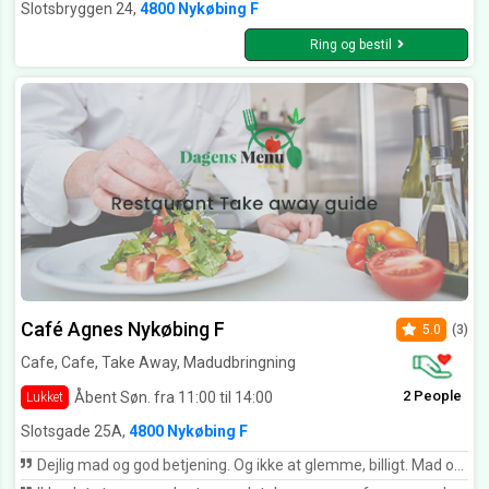
Slotsbryggen 24,
4800 Nykøbing F
Ring og bestil
Café Agnes Nykøbing F
5.0
(3)
Cafe, Cafe, Take Away, Madudbringning
2 People
Åbent Søn. fra 11:00 til 14:00
Lukket
Slotsgade 25A,
4800 Nykøbing F
Dejlig mad og god betjening. Og ikke at glemme, billigt. Mad og drikkevarer til to personer 110kr