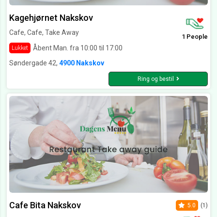
Kagehjørnet Nakskov
Cafe, Cafe, Take Away
1 People
Åbent Man. fra 10:00 til 17:00
Lukket
Søndergade 42,
4900 Nakskov
Ring og bestil
Cafe Bita Nakskov
5.0
(1)