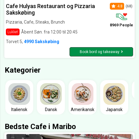
Cafe Hulyas Restaurant og Pizzaria
4.8
(68)
Sakskøbing
Pizzaria, Cafe, Steaks, Brunch
8969 People
Åbent Søn. fra 12:00 til 20:45
Lukket
Torvet 5,
4990 Sakskøbing
Book bord og takeaway
Kategorier
Italiensk
Dansk
Amerikansk
Japansk
Bedste Cafe i Maribo