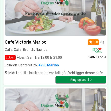
Cafe Victoria Maribo
5.0
(1)
Cafe, Cafe, Brunch, Nachos
3206 People
Åbent Søn. fra 12:00 til 21:00
Lukket
Lollands Centeret 26,
4930 Maribo
Midt i det lille butik center, vor folk går forbi ligger denne cafe som saver de mest spændene mader ratter hvor man nok må sige at kokken har tænk over det at lave en ren smagsoplevelse. serveringen var hurtigt, og høflig. Med en spændene miljø. En rigtig super oplevelse, jeg kan varmt anbefale andre. I bund og grund en meget god oplevelse. Prisen er også meget fornuftig.
Ring og bestil