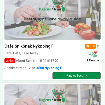
Cafe SnikSnak Nykøbing F
5.0
(1)
Cafe, Cafe, Take Away
1 People
Åbent Søn. fra 10:00 til 17:00
Lukket
St.Kirkestræde 12, st,
4800 Nykøbing F
Ring og bestil