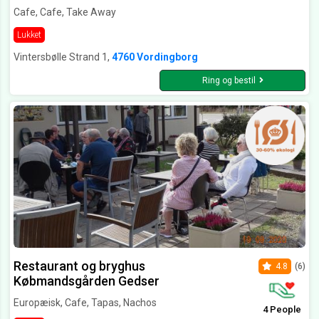
Cafe, Cafe, Take Away
Lukket
Vintersbølle Strand 1,
4760 Vordingborg
Ring og bestil
Restaurant og bryghus
4.8
(6)
Købmandsgården Gedser
Europæisk, Cafe, Tapas, Nachos
4 People