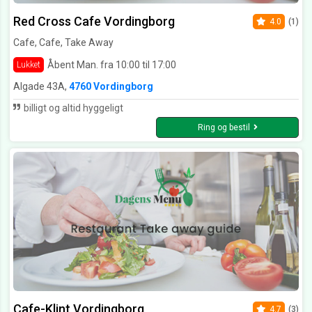
Red Cross Cafe Vordingborg
4.0
(1)
Cafe, Cafe, Take Away
Åbent Man. fra 10:00 til 17:00
Lukket
Algade 43A,
4760 Vordingborg
billigt og altid hyggeligt
Ring og bestil
Cafe-Klint Vordingborg
4.7
(3)