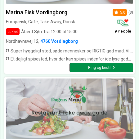
Marina Fisk Vordingborg
5.0
(3)
Europæisk, Cafe, Take Away, Dansk
9 People
Åbent Søn. fra 12:00 til 15:00
Lukket
Nordhavnsvej 12,
4760 Vordingborg
Super hyggeligt sted, søde mennesker og RIGTIG god mad. Vi var forbi og spise frokost da vores datter blev 18 år. Vi kommer helt sikkert igen og anbefales herfra med masser af stjerner. ⭐️⭐️⭐️⭐️⭐️⭐️⭐️⭐️⭐️⭐️⭐️⭐️⭐️
Et dejligt spisested, hvor der kan spises indenfor ide lyse gode rum eller udenfor i de varme måneder medskøn udsigt over vandet. Maden er vidunderlig, vel tillavet, smukt arrangeret og nydelse at spise. Betjeningen perfekt. Et sted man gerne kommer alene og med sine gæster.
Ring og bestil