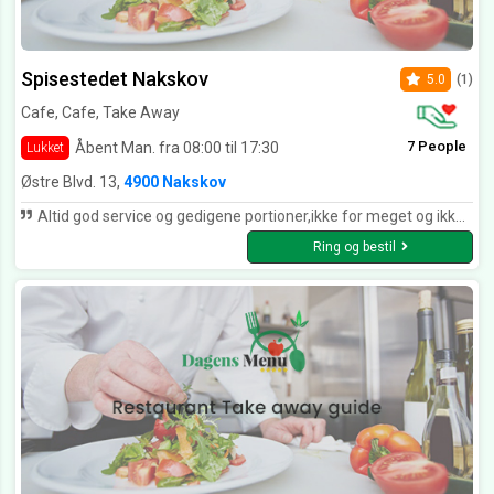
Spisestedet Nakskov
5.0
(1)
Cafe, Cafe, Take Away
7 People
Åbent Man. fra 08:00 til 17:30
Lukket
Østre Blvd. 13,
4900 Nakskov
Altid god service og gedigene portioner,ikke for meget og ikke for lidt,og de spare ikke på sovsen
Ring og bestil