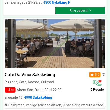
Jernbanegade 21-23, st,
4800 Nykøbing F
Ring og bestil
Cafe Da Vinci Sakskøbing
5.0
(2)
Pizzaria, Cafe, Nachos, Grillmad
2 People
Åbent Søn. fra 11:30 til 22:00
Lukket
Brogade 16,
4990 Sakskøbing
Dejlig mad, venlige folk bag disken, vi har aldrig været skuffede når vi har fået mad herfra, vores varmeste anbefalinger. Tak for mad🥰