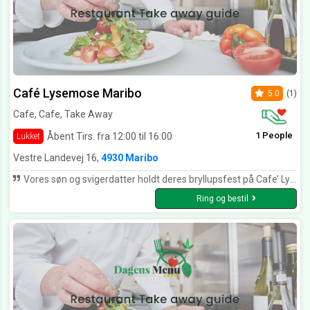
Café Lysemose Maribo
5.0
(1)
Cafe, Cafe, Take Away
1 People
Åbent Tirs. fra 12:00 til 16:00
Lukket
Vestre Landevej 16,
4930 Maribo
Vores søn og svigerdatter holdt deres bryllupsfest på Cafe’ Lysemose. Må bare sige at ALT var totalt gennemført . Den mest fantastiske og lækre mad . Omgivelser, betjening borddækning med sans for alle detaljer alting så flot gennemført . Hygge på terrasse med lys og ild i pejs. Der var simpelthen tænkt på det hele. Tak for en fantastisk oplevelse ♥️ Vi kommer gerne igen 🌺🌺🌺
Ring og bestil