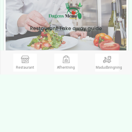
Cafe Kyst Karrebæksminde
Restaurant
Afhentning
Madudbringning
Cafe, Cafe, Take Away
1 People
Åbent Søn. fra 11:00 til 20:00
Lukket
Lungskyst 1,
4736 Karrebæksminde
Ring og bestil