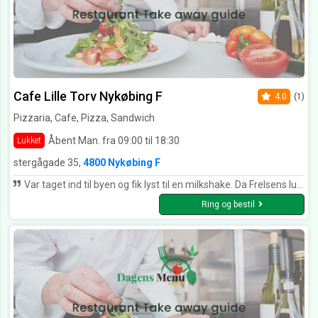
Cafe Lille Torv Nykøbing F
4.0
(1)
Pizzaria, Cafe, Pizza, Sandwich
Åbent Man. fra 09:00 til 18:30
Lukket
stergågade 35,
4800 Nykøbing F
Var taget ind til byen og fik lyst til en milkshake. Da Frelsens lukkede foran næsen på os, gik vi til caféen på lille torv. Det fortryder vi ikke. Han serverede den lækreste milkshake til fruen og jeg. Min kone blev helt vild og bestilte en mere😀 Så kan det ikke blive bedre, vi kommer igen næste weekend 😀
Ring og bestil