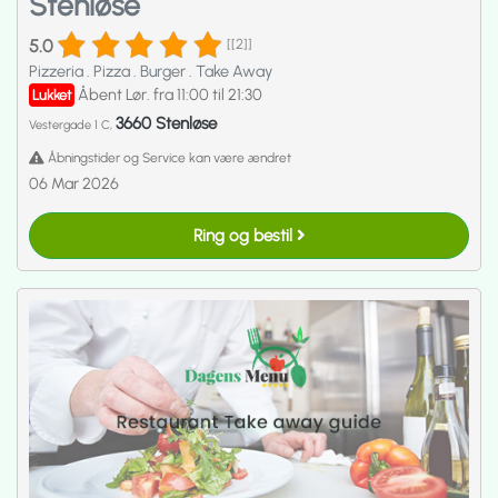
Stenløse
5.0
[[2]]
Pizzeria
.
Pizza
.
Burger
.
Take Away
Åbent Lør. fra 11:00 til 21:30
Lukket
3660 Stenløse
Vestergade 1 C,
Åbningstider og Service kan være ændret
06 Mar 2026
Ring og bestil