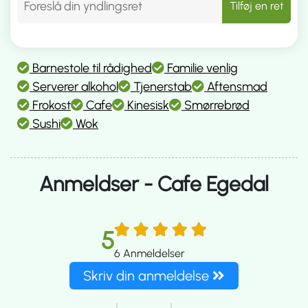
Tilføj en ret
Barnestole til rådighed
Familie venlig
Serverer alkohol
Tjenerstab
Aftensmad
Frokost
Cafe
Kinesisk
Smørrebrød
Sushi
Wok
Anmeldser - Cafe Egedal
5
6
Anmeldelser
Skriv din anmeldelse