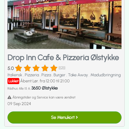
Drop Inn Cafe & Pizzeria Ølstykke
5.0
[[2]]
Italiensk
.
Pizzeria
.
Pizza
.
Burger
.
Take Away
.
Madudbringning
Åbent Lør. fra 12:00 til 21:00
Lukket
3650 Ølstykke
Rådhus Alle 15 A,
Åbningstider og Service kan være ændret
09 Sep 2024
Se Menukort