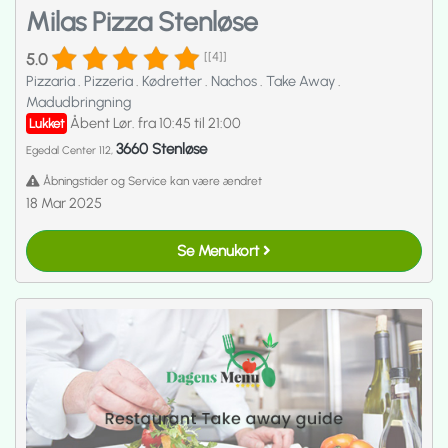
Milas Pizza Stenløse
5.0
[[4]]
Pizzaria
.
Pizzeria
.
Kødretter
.
Nachos
.
Take Away
.
Madudbringning
Åbent Lør. fra 10:45 til 21:00
Lukket
3660 Stenløse
Egedal Center 112,
Åbningstider og Service kan være ændret
18 Mar 2025
Se Menukort