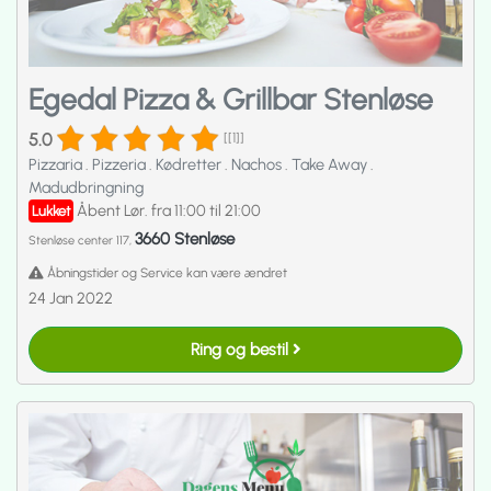
Egedal Pizza & Grillbar Stenløse
5.0
[[1]]
Pizzaria
.
Pizzeria
.
Kødretter
.
Nachos
.
Take Away
.
Madudbringning
Åbent Lør. fra 11:00 til 21:00
Lukket
3660 Stenløse
Stenløse center 117,
Åbningstider og Service kan være ændret
24 Jan 2022
Ring og bestil