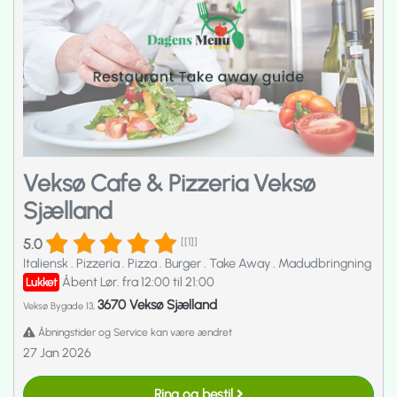
Veksø Cafe & Pizzeria Veksø
Sjælland
5.0
[[1]]
Italiensk
.
Pizzeria
.
Pizza
.
Burger
.
Take Away
.
Madudbringning
Åbent Lør. fra 12:00 til 21:00
Lukket
3670 Veksø Sjælland
Veksø Bygade 13,
Åbningstider og Service kan være ændret
27 Jan 2026
Ring og bestil