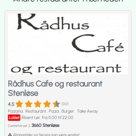
Rådhus Cafe og restaurant
Stenløse
4.5
[[6]]
Pizzaria
.
Restaurant
.
Pizza
.
Burger
.
Take Away
Åbent Lør. fra 11:00 til 22:00
Lukket
3660 Stenløse
Centertorvet 2,
Åbningstider og Service kan være ændret