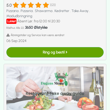
5.0
[[2]]
Pizzaria
.
Pizzeria
.
Shawarma
.
Kødretter
.
Take Away
.
Madudbringning
Åbent Lør. fra 12:00 til 20:30
Lukket
3650 Ølstykke
Rådhus Alle 22,
Åbningstider og Service kan være ændret
06 Sep 2024
Ring og bestil