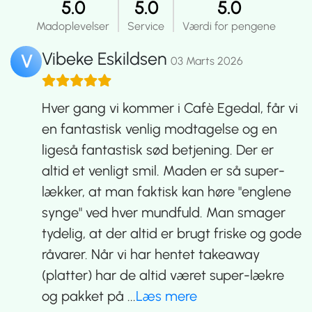
5.0
5.0
5.0
Madoplevelser
Service
Værdi for pengene
Vibeke Eskildsen
V
03 Marts 2026
Hver gang vi kommer i Cafè Egedal, får vi
en fantastisk venlig modtagelse og en
ligeså fantastisk sød betjening. Der er
altid et venligt smil. Maden er så super-
lækker, at man faktisk kan høre "englene
synge" ved hver mundfuld. Man smager
tydelig, at der altid er brugt friske og gode
råvarer. Når vi har hentet takeaway
(platter) har de altid været super-lækre
og pakket på
...
Læs mere