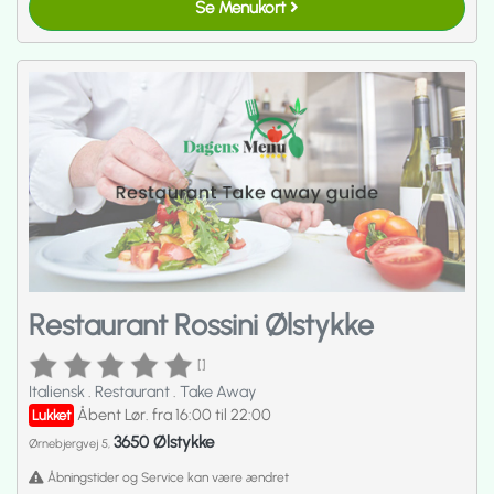
Se Menukort
Restaurant Rossini Ølstykke
[]
Italiensk
.
Restaurant
.
Take Away
Åbent Lør. fra 16:00 til 22:00
Lukket
3650 Ølstykke
Ørnebjergvej 5,
Åbningstider og Service kan være ændret