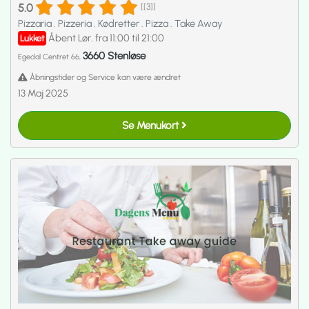
5.0
[[3]]
Pizzaria
.
Pizzeria
.
Kødretter
.
Pizza
.
Take Away
Åbent Lør. fra 11:00 til 21:00
Lukket
3660 Stenløse
Egedal Centret 66,
Åbningstider og Service kan være ændret
13 Maj 2025
Se Menukort