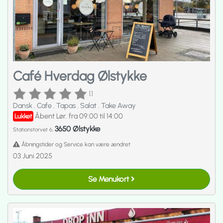
Café Hverdag Ølstykke
[]
Dansk
.
Cafe
.
Tapas
.
Salat
.
Take Away
Åbent Lør. fra 09:00 til 14:00
Lukket
3650 Ølstykke
Stationstorvet 6,
Åbningstider og Service kan være ændret
03 Juni 2025
Se Menukort