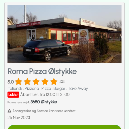
Roma Pizza Ølstykke
5.0
[[2]]
Italiensk
.
Pizzeria
.
Pizza
.
Burger
.
Take Away
Åbent Lør. fra 12:00 til 21:00
Lukket
3650 Ølstykke
Karmstensvej 4,
Åbningstider og Service kan være ændret
26 Nov 2023