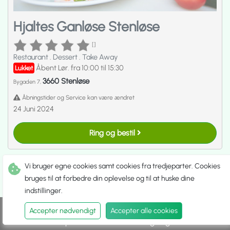
Hjaltes Ganløse Stenløse
[]
Restaurant
.
Dessert
.
Take Away
Åbent Lør. fra 10:00 til 15:30
Lukket
3660 Stenløse
Bygaden 7,
Åbningstider og Service kan være ændret
24 Juni 2024
Ring og bestil
Vi bruger egne cookies samt cookies fra tredjeparter. Cookies
bruges til at forbedre din oplevelse og til at huske dine
indstillinger.
Accepter nødvendigt
Accepter alle cookies
Spis ude
Hent selv
Udbringning