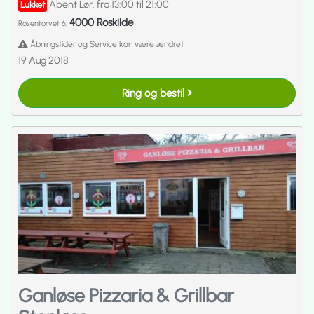
Åbent Lør. fra 13:00 til 21:00
Lukket
4000 Roskilde
Rosentorvet 6,
Åbningstider og Service kan være ændret
19 Aug 2018
Ring og bestil
Ganløse Pizzaria & Grillbar