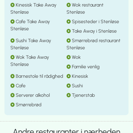
Kinesisk Take Away
Wok restaurant
Stenløse
Stenløse
Cafe Take Away
Spisesteder i Stenløse
Stenløse
Take Away i Stenløse
Sushi Take Away
Smørrebrød restaurant
Stenløse
Stenløse
Wok Take Away
Wok
Stenløse
Familie venlig
Barnestole til rådighed
Kinesisk
Cafe
Sushi
Serverer alkohol
Tjenerstab
Smørrebrød
Andre restauranter i nærheden