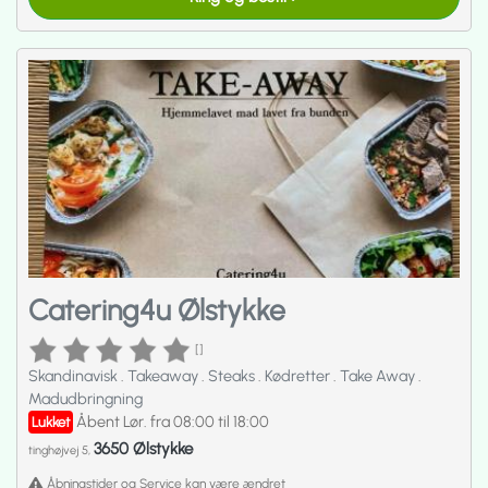
Catering4u Ølstykke
[]
Skandinavisk
.
Takeaway
.
Steaks
.
Kødretter
.
Take Away
.
Madudbringning
Åbent Lør. fra 08:00 til 18:00
Lukket
3650 Ølstykke
tinghøjvej 5,
Åbningstider og Service kan være ændret