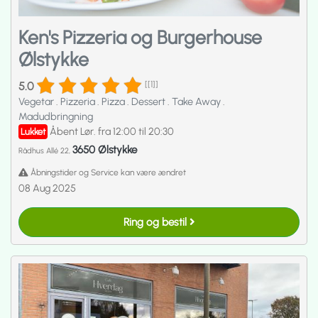
Ken's Pizzeria og Burgerhouse
Ølstykke
5.0
[[1]]
Vegetar
.
Pizzeria
.
Pizza
.
Dessert
.
Take Away
.
Madudbringning
Åbent Lør. fra 12:00 til 20:30
Lukket
3650 Ølstykke
Rådhus Allé 22,
Åbningstider og Service kan være ændret
08 Aug 2025
Ring og bestil