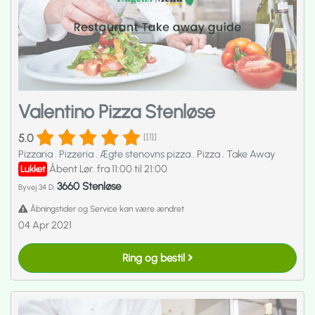
Valentino Pizza Stenløse
5.0
[[1]]
Pizzaria
.
Pizzeria
.
Ægte stenovns pizza
.
Pizza
.
Take Away
Åbent Lør. fra 11:00 til 21:00
Lukket
3660 Stenløse
Byvej 34 D,
Åbningstider og Service kan være ændret
04 Apr 2021
Ring og bestil