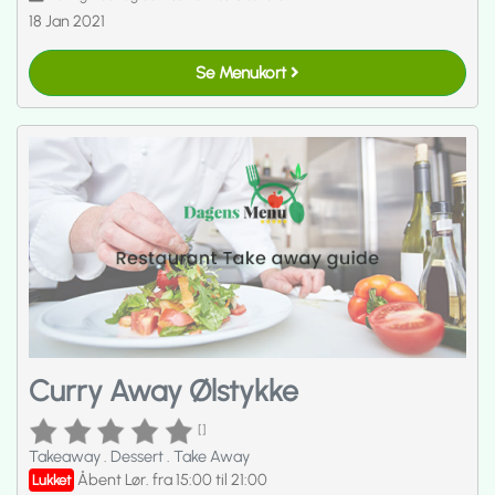
18 Jan 2021
Se Menukort
Curry Away Ølstykke
[]
Takeaway
.
Dessert
.
Take Away
Åbent Lør. fra 15:00 til 21:00
Lukket