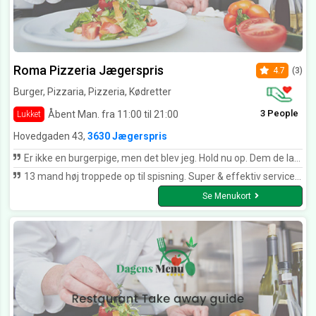
Roma Pizzeria Jægerspris
4.7
(3)
Burger, Pizzaria, Pizzeria, Kødretter
3 People
Åbent Man. fra 11:00 til 21:00
Lukket
Hovedgaden 43,
3630 Jægerspris
Er ikke en burgerpige, men det blev jeg. Hold nu op. Dem de laver på Roma kan ingen hamle op med - de er fantastiske. Og så er de bare altid rare og smilende, og man føler sig velkommen
13 mand høj troppede op til spisning. Super & effektiv service og rigtig gode pizzaer, durum, pizza sandwich samt burgere! En god oplevelse.
Se Menukort