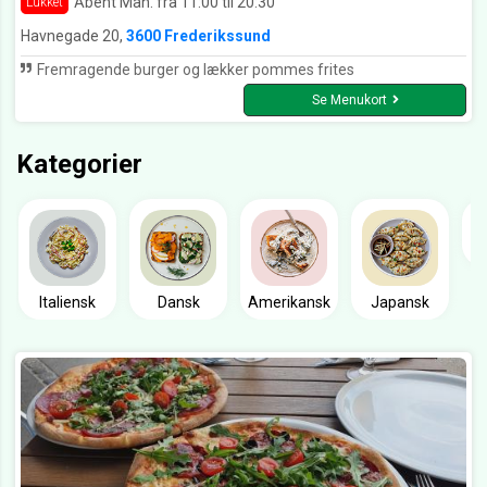
Åbent Man. fra 11:00 til 20:30
Lukket
Havnegade 20,
3600 Frederikssund
Fremragende burger og lækker pommes frites
Se Menukort
Kategorier
Italiensk
Dansk
Amerikansk
Japansk