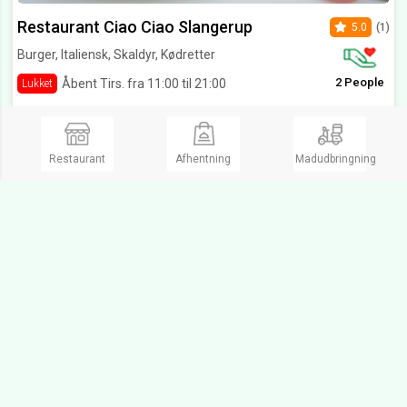
Restaurant Ciao Ciao Slangerup
5.0
(1)
Burger, Italiensk, Skaldyr, Kødretter
2 People
Åbent Tirs. fra 11:00 til 21:00
Lukket
Stationsvej 5,
3550 Slangerup
Har prøvet alle i nabo byer og området Det er dejligt at der endelig er et sted hvor det smager godt og man kan virkelig smage at der bliver brugt gode råvarer og super service jeg anbefaler det
Restaurant
Afhentning
Madudbringning
Ring og bestil
Lyngerup Pizzeria Jægerspris
4.9
(8)