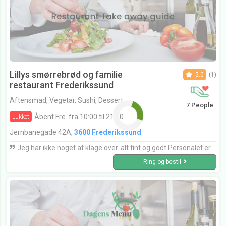
Lillys smørrebrød og familie
5.0
(1)
restaurant Frederikssund
Aftensmad, Vegetar, Sushi, Dessert
7 People
Åbent Fre. fra 10:00 til 21:00
Lukket
Jernbanegade 42A,
3600 Frederikssund
Jeg har ikke noget at klage over-alt fint og godt Personalet er også fin
Ring og bestil