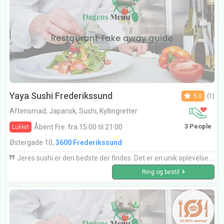
Yaya Sushi Frederikssund
5.0
(1)
Aftensmad, Japansk, Sushi, Kyllingretter
3 People
Åbent Fre. fra 15:00 til 21:00
Lukket
Østergade 10,
3600 Frederikssund
Jeres sushi er den bedste der findes. Det er en unik oplevelse at spise det. Så lækkert :)
Ring og bestil