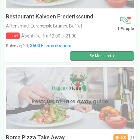
Restaurant Kalvoen Frederikssund
Aftensmad, Europæisk, Brunch, Buffet
1 People
Åbent Fre. fra 12:00 til 21:00
Lukket
Kalvøvej 20,
3600 Frederikssund
Se Menukort
Roma Pizza Take Away
5.0
(1)