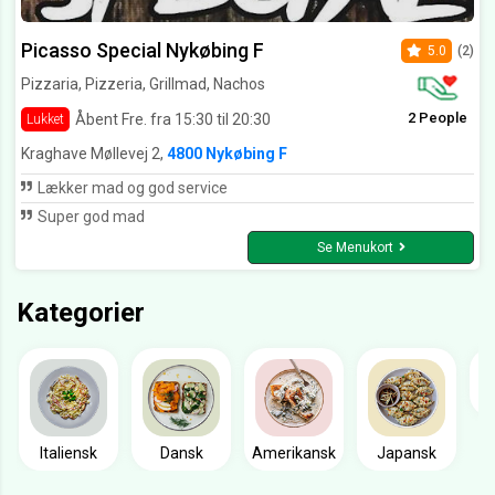
Picasso Special Nykøbing F
5.0
(2)
Pizzaria, Pizzeria, Grillmad, Nachos
2 People
Åbent Fre. fra 15:30 til 20:30
Lukket
Kraghave Møllevej 2,
4800 Nykøbing F
Lækker mad og god service
Super god mad
Se Menukort
Kategorier
Italiensk
Dansk
Amerikansk
Japansk