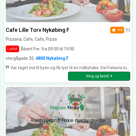
Cafe Lille Torv Nykøbing F
4.0
(1)
Pizzaria, Cafe, Cafe, Pizza
Åbent Fre. fra 09:00 til 19:00
Lukket
stergågade 35,
4800 Nykøbing F
Var taget ind til byen og fik lyst til en milkshake. Da Frelsens lukkede foran næsen på os, gik vi til caféen på lille torv. Det fortryder vi ikke. Han serverede den lækreste milkshake til fruen og jeg. Min kone blev helt vild og bestilte en mere😀 Så kan det ikke blive bedre, vi kommer igen næste weekend 😀
Ring og bestil