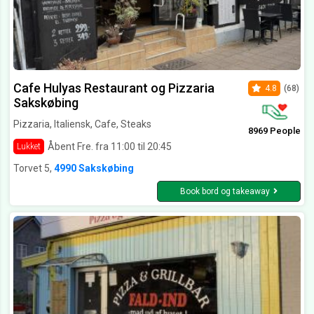
Cafe Hulyas Restaurant og Pizzaria
4.8
(68)
Sakskøbing
Pizzaria, Italiensk, Cafe, Steaks
8969 People
Åbent Fre. fra 11:00 til 20:45
Lukket
Torvet 5,
4990 Sakskøbing
Book bord og takeaway