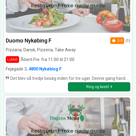
Duomo Nykøbing F
5.0
(1)
Pizzaria, Dansk, Pizzeria, Take Away
Åbent Fre. fra 11:00 til 21:00
Lukket
Fejøgade 3,
4800 Nykøbing F
Det blev så tredje besøg inden for tre uger. Denne gang havde vi inviteret 12 med i anledning af en fødselsdag - og der var individuelt valg af menu. Det var imponerende, at maden kom hurtigt og stort set samtidigt trods forskellige valg. Vi giver igen 5 stjerner og kan varmt anbefale stedet for den lækre mad og den fine betjening.
Ring og bestil