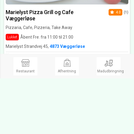
Marielyst Pizza Grill og Cafe
4.0
(1)
Væggerløse
Pizzaria, Cafe, Pizzeria, Take Away
Åbent Fre. fra 11:00 til 21:00
Lukket
Marielyst Strandvej 45,
4873 Væggerløse
ok
Ring og bestil
Restaurant
Afhentning
Madudbringning