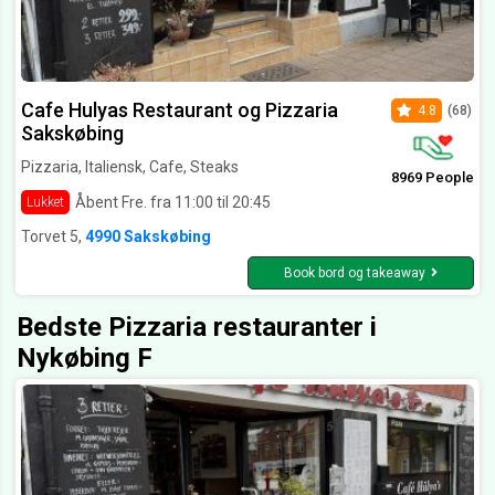
Cafe Hulyas Restaurant og Pizzaria
4.8
(68)
Sakskøbing
Pizzaria, Italiensk, Cafe, Steaks
8969 People
Åbent Fre. fra 11:00 til 20:45
Lukket
Torvet 5,
4990 Sakskøbing
Book bord og takeaway
Bedste Pizzaria restauranter i
Nykøbing F