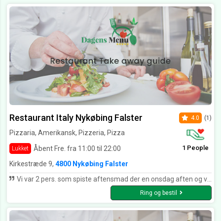
Restaurant Italy Nykøbing Falster
4.0
(1)
Pizzaria, Amerikansk, Pizzeria, Pizza
1 People
Åbent Fre. fra 11:00 til 22:00
Lukket
Kirkestræde 9,
4800 Nykøbing Falster
Vi var 2 pers. som spiste aftensmad der en onsdag aften og valgte en 3-retters menu. Til den pris var vi meget tilfredse. Jef fik blæksprutteringe til forret og de var som de skulle være og med dejligt brød til. Entrecoten til hovedretten var virkelig mør og lækker og det samme var den bagte kartoffel. Der kunne måske godt have været lidt mere spændende salat til, men alt i alt en god oplevelse med jævn god mad til prisen. Desserten var pandekager med is og dejlig chokoladesovs til og vi kunne næsten trille derfra :-D Derudover en særdeles venlig og smilende tjener, så vi kan bestemt anbefale restaurant Italy!
Ring og bestil