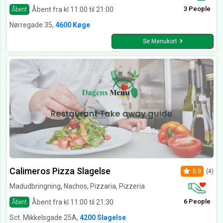
3 People
Åbent fra kl 11:00 til 21:00
Åbent
Nørregade 35,
4600 Køge
Se Menukort
Calimeros Pizza Slagelse
5.0
(4)
Madudbringning, Nachos, Pizzaria, Pizzeria
6 People
Åbent fra kl 11:00 til 21:30
Åbent
Sct. Mikkelsgade 25A,
4200 Slagelse