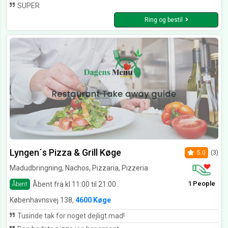
SUPER
Ring og bestil
Lyngen´s Pizza & Grill Køge
5.0
(3)
Madudbringning, Nachos, Pizzaria, Pizzeria
1 People
Åbent fra kl 11:00 til 21:00
Åbent
Københavnsvej 138,
4600 Køge
Tusinde tak for noget dejligt mad!