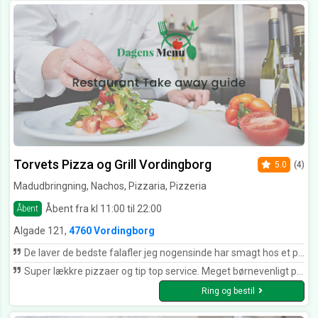
Torvets Pizza og Grill Vordingborg
5.0
(4)
Madudbringning, Nachos, Pizzaria, Pizzeria
Åbent fra kl 11:00 til 22:00
Åbent
Algade 121,
4760 Vordingborg
De laver de bedste falafler jeg nogensinde har smagt hos et pizzaria. Det er deres egen opskrift og de bager selv deres fladbrød fra bunden også ????✌️ Smag også deres Vegetar og veganer pizza. De bruger kartofler i tynde skiver istedet for ost, og det smager så friskt og rigt når du sætter tænderne i deres mad. Gør dig selv en tjeneste og giv dem en chance ????
Super lækkre pizzaer og tip top service. Meget børnevenligt personale
Ring og bestil