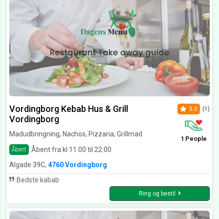
Vordingborg Kebab Hus & Grill
5.0
(1)
Vordingborg
Madudbringning, Nachos, Pizzaria, Grillmad
1 People
Åbent fra kl 11:00 til 22:00
Åbent
Algade 39C,
4760 Vordingborg
Bedste kabab
Ring og bestil