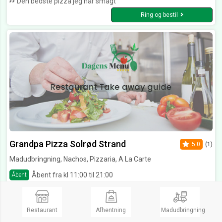
Den bedste pizza jeg har smagt
Ring og bestil
Grandpa Pizza Solrød Strand
5.0
(1)
Madudbringning, Nachos, Pizzaria, A La Carte
Åbent fra kl 11:00 til 21:00
Åbent
Fredensbovej 2,
2680 Solrød Strand
Der er besdte pizzeria i byen
Restaurant
Afhentning
Madudbringning
Se Menukort