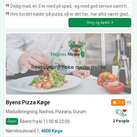
Dejlig mad, en 5'er med pil opad, -og med god servise samt hurtig levering. -altid værd at få mad fra !
Hvis bordet kalder på pizza, så er det her.. har altid været glad for den..
Ring og bestil
Byens Pizza Køge
5.0
(1)
Madudbringning, Nachos, Pizzaria, Durum
2 People
Åbent fra kl 11:00 til 22:00
Åbent
Nørreboulevard 1,
4600 Køge