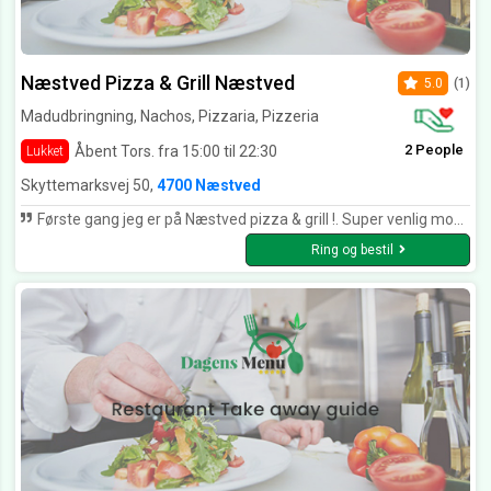
Næstved Pizza & Grill Næstved
5.0
(1)
Madudbringning, Nachos, Pizzaria, Pizzeria
2 People
Åbent Tors. fra 15:00 til 22:30
Lukket
Skyttemarksvej 50,
4700 Næstved
Første gang jeg er på Næstved pizza & grill !. Super venlig modtagelse af personalet !. Lækker indbydende pizza vi modtog , sprøde pomfritter !. Der var virkelig mad for pengene og de havde ost oven på pepperoni’en så pepperoni’en ikke blev tør !. Helt igennem en super oplevelse og vi kommer klart igen !. Hilsner fra Christina
Ring og bestil