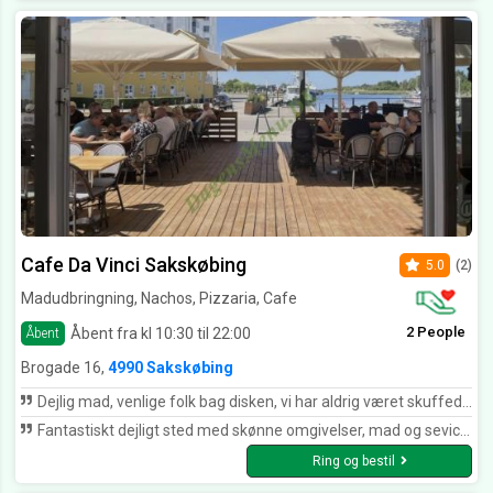
Cafe Da Vinci Sakskøbing
5.0
(2)
Madudbringning, Nachos, Pizzaria, Cafe
2 People
Åbent fra kl 10:30 til 22:00
Åbent
Brogade 16,
4990 Sakskøbing
Dejlig mad, venlige folk bag disken, vi har aldrig været skuffede når vi har fået mad herfra, vores varmeste anbefalinger. Tak for mad🥰
Fantastiskt dejligt sted med skønne omgivelser, mad og sevice er ????. Dette er virkelig mit yndlingssted i byen. Maden ordnes på en meget kunstnerisk måde. Det er rent faktiskt kunst, som til og med smager guddommeligt. Tak Café Da Vinci
Ring og bestil