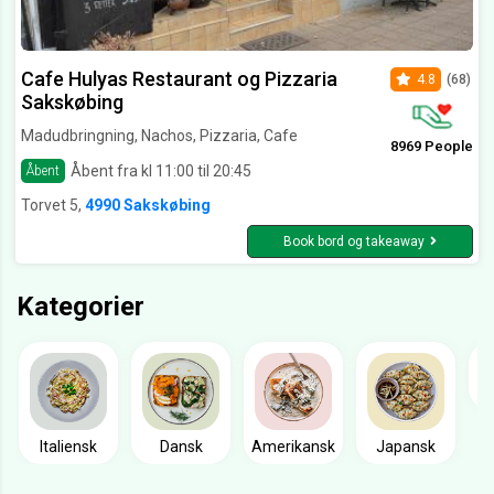
Cafe Hulyas Restaurant og Pizzaria
4.8
(68)
Sakskøbing
Madudbringning, Nachos, Pizzaria, Cafe
8969 People
Åbent fra kl 11:00 til 20:45
Åbent
Torvet 5,
4990 Sakskøbing
Book bord og takeaway
Kategorier
Italiensk
Dansk
Amerikansk
Japansk