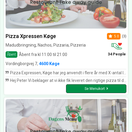
Pizza Xpressen Køge
5.0
(3)
Madudbringning, Nachos, Pizzaria, Pizzeria
34 People
Åbent fra kl 11:00 til 21:00
Åbent
Vordingborgvej 7,
4600 Køge
Pizza Expressen, Køge har jeg anvendt i flere år med X-antal leveringer da de yder en helt fantastisk service og er utrolig imødekommende. Pizza Expressen, Køge's menukort lever op til en hver person's smagsløg, hvorfor jeg vil med 100% anbefale pizzaria !!!
Hej Peter Vi beklager at vi ikke fik leveret den rigtige pizza til dig første gang - dette er selvfølgelig vores fejl og det beklager vi. Det er vores standard procedure at bede om at få den forkerte mad udleveret, når vi leverer nyt. Vi beklager at du ikke synes om vores procedure, men det er desværre på den måde vi driver vores forretning. Du ønskes en god dag Venlig hilsen Pizza Expressen
Se Menukort