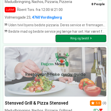
Madudbringning, Nachos, Pizzaria, Pizzeria
8 People
Åbent Tors. fra 12:00 til 21:00
Lukket
Volmersgade 23,
4760 Vordingborg
Uden tvivl byens bedste pizzaria. Deres service er fremragende, pizza velsmagende og man går altid derfra med et smil.
Bedste mad og bedste service jeg længe har set. Har været forbi mange forskellige pizzaria i Vordingborg Pappas, gyldne hjørne og hvad ved jeg. Troede altid jeg havde smagt på en god pizza, men efter jeg har spist på Costa del sol har jeg virkelig fundet ud af hvordan pizza’er skal smages. KAN KLAR ANBEFALES UDEN TVIVL BYENS BEDSTE
Ring og bestil
Stensved Grill & Pizza Stensved
5.0
(2)
Madudbringning, Nachos, Pizzaria, Grillmad