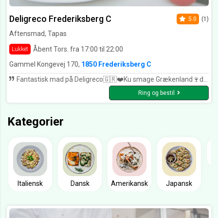
Deligreco Frederiksberg C
5.0
(1)
Aftensmad, Tapas
Åbent Tors. fra 17:00 til 22:00
Lukket
Gammel Kongevej 170,
1850 Frederiksberg C
Fantastisk mad på Deligreco🇬🇷❤️Ku smage Grækenland🍷dejlig betjening, har kun godt at sige om stedet, kommer snart igen 🍷Yamas
Ring og bestil
Kategorier
Italiensk
Dansk
Amerikansk
Japansk