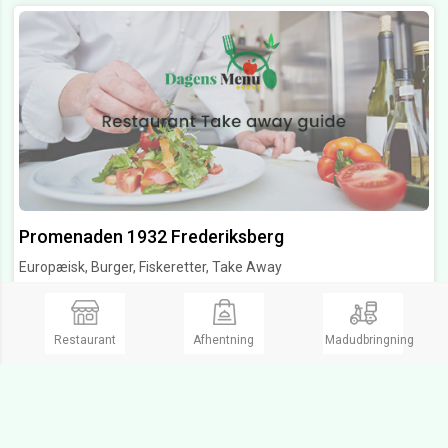
Promenaden 1932 Frederiksberg
Europæisk, Burger, Fiskeretter, Take Away
Åbent fra kl 11:00 til 23:00
Åbent
Frederiksberg Allé 58,
1820 Frederiksberg
Restaurant
Afhentning
Madudbringning
Ring og bestil