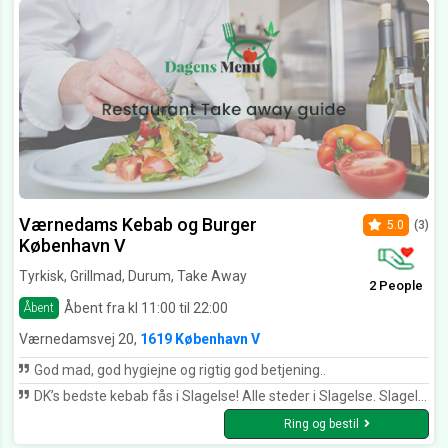
Værnedams Kebab og Burger
5.0
(3)
København V
Tyrkisk, Grillmad, Durum, Take Away
2 People
Åbent fra kl 11:00 til 22:00
Åbent
Værnedamsvej 20,
1619 København V
God mad, god hygiejne og rigtig god betjening..
DK’s bedste kebab fås i Slagelse! Alle steder i Slagelse. Slagelse er kebab hovedstad i Danmark. Men hvis man skal have kebab og man er langt væk fra Slagelse, så er dette stedet! Sødeste ejer, god dürüm og man får altid lidt ekstra fritter til en stor bakke.
Ring og bestil