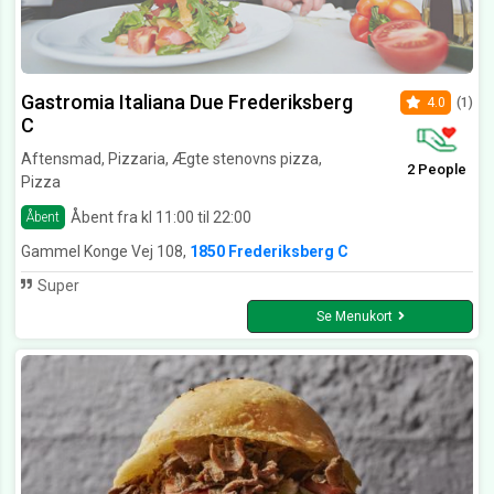
Gastromia Italiana Due Frederiksberg
4.0
(1)
C
Aftensmad, Pizzaria, Ægte stenovns pizza,
2 People
Pizza
Åbent fra kl 11:00 til 22:00
Åbent
Gammel Konge Vej 108,
1850 Frederiksberg C
Super
Se Menukort